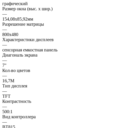
графический
Размер окна (выс. х шир.)
—
154,08x85,92мм
Разрешение матрицы
—
800x480
Характеристики дисплеев
—
сенсорная емкостная панель
Диагональ экрана
—
7"
Кол-во цветов
—
16,7М
Тип дисплея
—
TFT
Контрастность
—
500:1
Вид контроллера
—
BT815