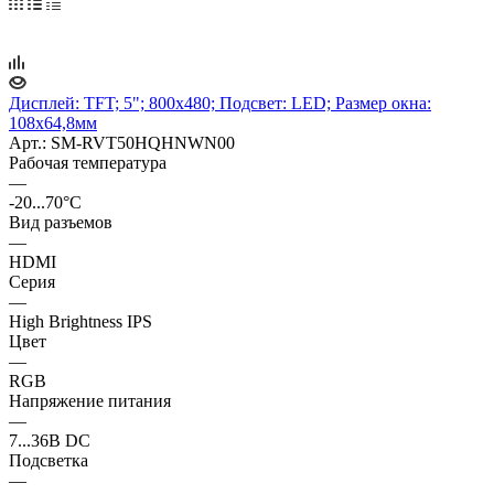
Дисплей: TFT; 5"; 800x480; Подсвет: LED; Размер окна:
108x64,8мм
Арт.: SM-RVT50HQHNWN00
Рабочая температура
—
-20...70°C
Вид разъемов
—
HDMI
Серия
—
High Brightness IPS
Цвет
—
RGB
Напряжение питания
—
7...36В DC
Подсветка
—