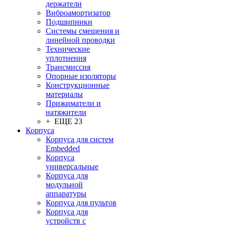
держатели
Виброамортизатор
Подшипники
Системы смещения и
линейной проводки
Технические
уплотнения
Трансмиссия
Опорные изоляторы
Конструкционные
материалы
Прижиматели и
натяжители
+ ЕЩЕ 23
Корпуса
Корпуса для систем
Embedded
Корпуса
универсальные
Корпуса для
модульной
аппаратуры
Корпуса для пультов
Корпуса для
устройств с