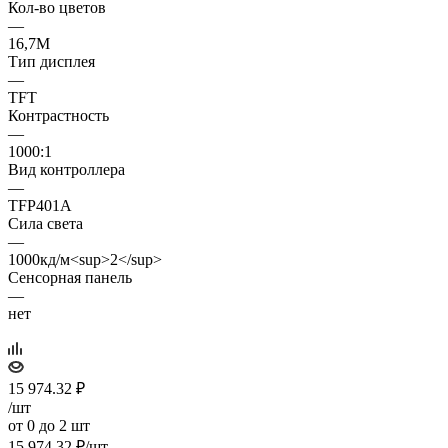
Кол-во цветов
—
16,7М
Тип дисплея
—
TFT
Контрастность
—
1000:1
Вид контроллера
—
TFP401A
Сила света
—
1000кд/м<sup>2</sup>
Cенсорная панель
—
нет
15 974.32
₽
/шт
от 0 до 2 шт
15 974.32
₽
/шт