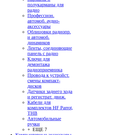
полукарманы для
радио
Профессион.
автомоб. аудио-
аксессуары
Облицовки радиопр.
и автомоб.
динамиков
Ленты, соединяющие
панель с радио
Ключи для
демонтажа
радиоприемника
Провода к устройст.
смены компакт-
дисков
Датчики заднего хода
и регистрат. движ.
Кабели для
комплектов HF Parrot,
THB
Автомобильные
ручки
+ ЕЩЕ 7
Компьютерные аксессуары