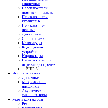
кнопочные
Переключатели
противовандальные
Переключатели
кулачковые
Переключатели
ножные
Джойстики
Свичи и замки
Клавиатуры
Кодирующие
устройства
Индикаторы
Переключатели и
индикаторы прочие
+ ЕЩЕ 8
Источники звука
Динамики
Микрофоны и
наушники
Акустические
сигнализаторы
Реле и контакторы
Реле
Контакторы