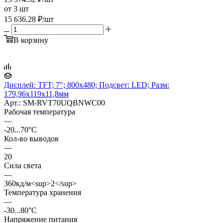
от 3 шт
15 636.28
₽
/шт
В корзину
Дисплей: TFT; 7"; 800x480; Подсвет: LED; Разм:
179,96x119x11,8мм
Арт.: SM-RVT70UQBNWC00
Рабочая температура
—
-20...70°C
Кол-во выводов
—
20
Сила света
—
360кд/м<sup>2</sup>
Температура хранения
—
-30...80°C
Напряжение питания