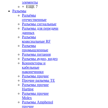
элементы
+ ЕЩЕ 7
Разъeмы
Разъёмы
отечественные
Разъeмы сигнальные
Разъeмы для передачи
данных
Разъeмы
коаксиальные RF
Разъeмы
промышленные
Разъeмы питания
Разъeмы аудио, видео
Коннекторы и
кабельные
наконечники
Разъeмы прочие
Прочие разъемы TE
Разъемы прочие
Harting
Разъемы прочие
Molex
Разъемы Amphenol
прочие