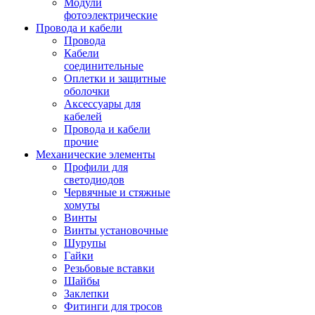
Модули
фотоэлектрические
Провода и кабели
Провода
Кабели
соединительные
Оплетки и защитные
оболочки
Аксессуары для
кабелей
Провода и кабели
прочие
Механические элементы
Профили для
светодиодов
Червячные и стяжные
хомуты
Винты
Винты установочные
Шурупы
Гайки
Резьбовые вставки
Шайбы
Заклепки
Фитинги для тросов