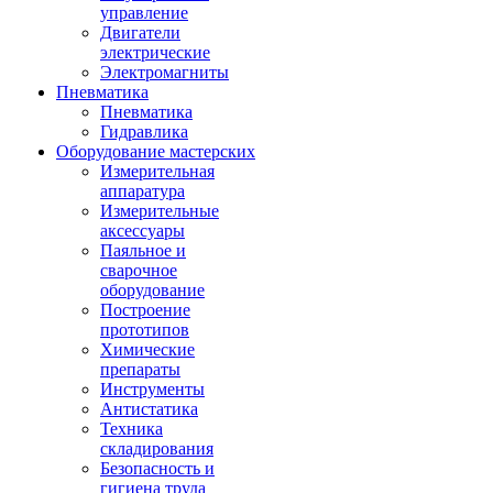
управление
Двигатели
электрические
Электромагниты
Пневматика
Пневматика
Гидравлика
Оборудование мастерских
Измерительная
аппаратура
Измерительные
аксессуары
Паяльное и
сварочное
оборудование
Построение
прототипов
Химические
препараты
Инструменты
Aнтистатика
Техника
складирования
Безопасность и
гигиена труда