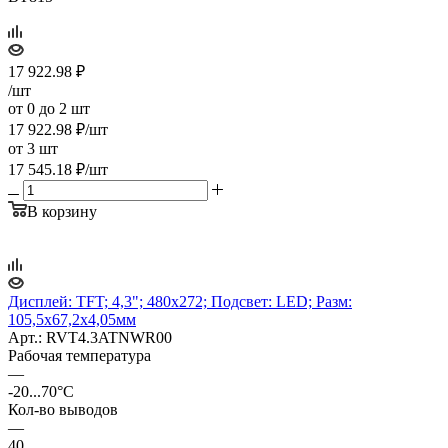
17 922.98
₽
/шт
от 0 до 2 шт
17 922.98
₽
/шт
от 3 шт
17 545.18
₽
/шт
В корзину
Дисплей: TFT; 4,3"; 480x272; Подсвет: LED; Разм:
105,5x67,2x4,05мм
Арт.: RVT4.3ATNWR00
Рабочая температура
—
-20...70°C
Кол-во выводов
—
40