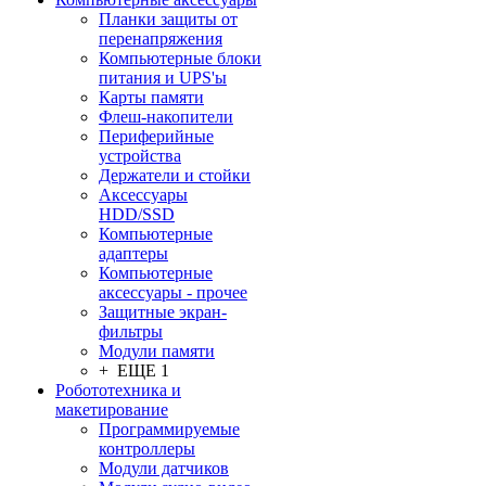
Планки защиты от
перенапряжения
Компьютерные блоки
питания и UPS'ы
Карты памяти
Флеш-накопители
Периферийные
устройства
Держатели и стойки
Аксессуары
HDD/SSD
Компьютерные
адаптеры
Компьютерные
аксессуары - прочее
Защитные экран-
фильтры
Модули памяти
+ ЕЩЕ 1
Робототехника и
макетирование
Программируемые
контроллеры
Модули датчиков