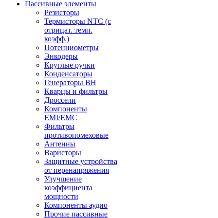
Пассивные элементы
Резисторы
Термисторы NTC (с
отрицат. темп.
коэфф.)
Потенциометры
Энкодеры
Круглые ручки
Конденсаторы
Генераторы ВН
Кварцы и фильтры
Дроссели
Компоненты
EMI/EMC
Фильтры
противопомеховые
Антенны
Варисторы
Защитные устройства
от перенапряжения
Улучшение
коэффициента
мощности
Компоненты аудио
Прочие пассивные