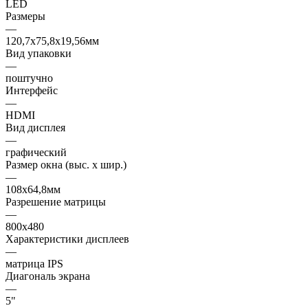
LED
Размеры
—
120,7x75,8x19,56мм
Вид упаковки
—
поштучно
Интерфейс
—
HDMI
Вид дисплея
—
графический
Размер окна (выс. х шир.)
—
108x64,8мм
Разрешение матрицы
—
800x480
Характеристики дисплеев
—
матрица IPS
Диагональ экрана
—
5"