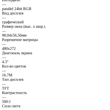
—
parallel 24bit RGB
Вид дисплея
—
графический
Размер окна (выс. х шир.)
—
98,04x56,56мм
Разрешение матрицы
—
480x272
Диагональ экрана
—
4.3"
Кол-во цветов
—
16,7М
Тип дисплея
—
TFT
Контрастность
—
500:1
Сила света