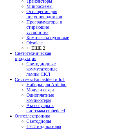
Транзисторы
Микросхемы
Оснащение для
полупроводников
Программаторы и
стирающие
устройства
Комплекты пусковые
Obsolete
+ ЕЩЕ 2
Светотехническая
продукция
Светодиодные
коммутаторные
лампы СКЛ
Системы Embedded и IoT
Наборы для Arduino
Модули связи
Одноплатные
компьютеры
Аксессуары к
системам embedded
Oптоэлектроника
Светодиоды
LED индикаторы