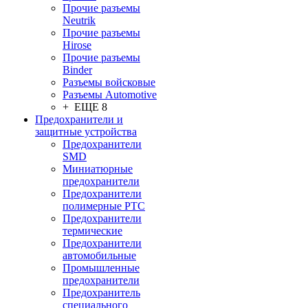
Прочие разъемы
Neutrik
Прочие разъемы
Hirose
Прочие разъемы
Binder
Разъемы войсковые
Разъeмы Automotive
+ ЕЩЕ 8
Предохранители и
защитные устройства
Предохранители
SMD
Миниатюрные
предохранители
Предохранители
полимерные PTC
Предохранители
термические
Предохранители
автомобильные
Промышленные
предохранители
Предохранитель
специального