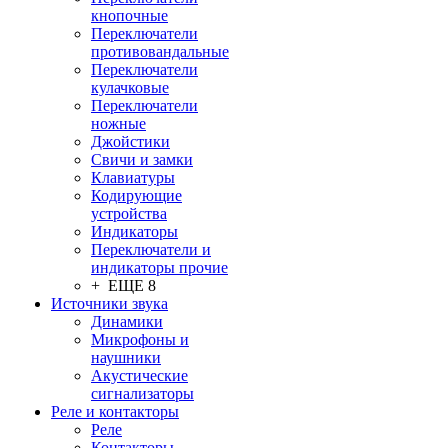
кнопочные
Переключатели
противовандальные
Переключатели
кулачковые
Переключатели
ножные
Джойстики
Свичи и замки
Клавиатуры
Кодирующие
устройства
Индикаторы
Переключатели и
индикаторы прочие
+ ЕЩЕ 8
Источники звука
Динамики
Микрофоны и
наушники
Акустические
сигнализаторы
Реле и контакторы
Реле
Контакторы