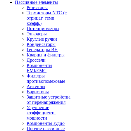
Пассивные элементы
Резисторы
Термисторы NTC (с
отрицат. темп.
коэфф.)
Потенциометры
Энкодеры
Круглые ручки
Конденсаторы
Генераторы ВН
Кварцы и фильтры
Дроссели
Компоненты
EMI/EMC
Фильтры
противопомеховые
Антенны
Варисторы
Защитные устройства
от перенапряжения
Улучшение
коэффициента
мощности
Компоненты аудио
Прочие пассивные