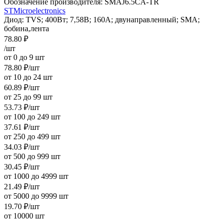
Обозначение производителя:
SMAJ6.5CA-TR
STMicroelectronics
Диод: TVS; 400Вт; 7,58В; 160А; двунаправленный; SMA;
бобина,лента
78.80
₽
/шт
от 0 до 9 шт
78.80
₽
/шт
от 10 до 24 шт
60.89
₽
/шт
от 25 до 99 шт
53.73
₽
/шт
от 100 до 249 шт
37.61
₽
/шт
от 250 до 499 шт
34.03
₽
/шт
от 500 до 999 шт
30.45
₽
/шт
от 1000 до 4999 шт
21.49
₽
/шт
от 5000 до 9999 шт
19.70
₽
/шт
от 10000 шт