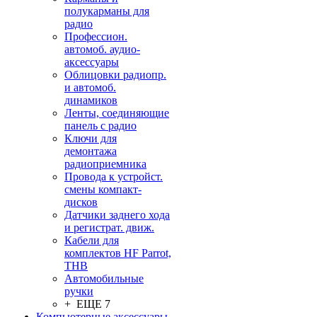
полукарманы для
радио
Профессион.
автомоб. аудио-
аксессуары
Облицовки радиопр.
и автомоб.
динамиков
Ленты, соединяющие
панель с радио
Ключи для
демонтажа
радиоприемника
Провода к устройст.
смены компакт-
дисков
Датчики заднего хода
и регистрат. движ.
Кабели для
комплектов HF Parrot,
THB
Автомобильные
ручки
+ ЕЩЕ 7
Компьютерные аксессуары