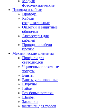
Модули
фотоэлектрические
Провода и кабели
Провода
Кабели
соединительные
Оплетки и защитные
оболочки
Аксессуары для
кабелей
Провода и кабели
прочие
Механические элементы
Профили для
светодиодов
Червячные и стяжные
хомуты
Винты
Винты установочные
Шурупы
Гайки
Резьбовые вставки
Шайбы
Заклепки
Фитинги для тросов