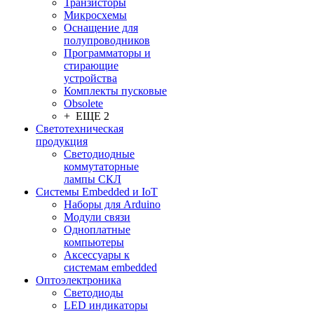
Транзисторы
Микросхемы
Оснащение для
полупроводников
Программаторы и
стирающие
устройства
Комплекты пусковые
Obsolete
+ ЕЩЕ 2
Светотехническая
продукция
Светодиодные
коммутаторные
лампы СКЛ
Системы Embedded и IoT
Наборы для Arduino
Модули связи
Одноплатные
компьютеры
Аксессуары к
системам embedded
Oптоэлектроника
Светодиоды
LED индикаторы