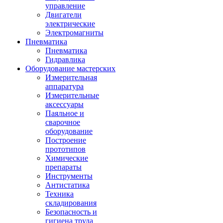
управление
Двигатели
электрические
Электромагниты
Пневматика
Пневматика
Гидравлика
Оборудование мастерских
Измерительная
аппаратура
Измерительные
аксессуары
Паяльное и
сварочное
оборудование
Построение
прототипов
Химические
препараты
Инструменты
Aнтистатика
Техника
складирования
Безопасность и
гигиена труда