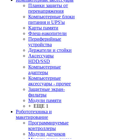
Планки защиты от
перенапряжения
Компьютерные блоки
питания и UPS'ы
Карты памяти
Флеш-накопители
Периферийные
устройства
Держатели и стойки
Аксессуары
HDD/SSD
Компьютерные
адаптеры
Компьютерные
аксессуары - прочее
Защитные экран-
фильтры
Модули памяти
+ ЕЩЕ 1
Робототехника и
макетирование
Программируемые
контроллеры
Модули датчиков