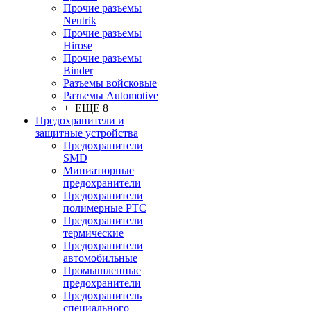
Прочие разъемы
Neutrik
Прочие разъемы
Hirose
Прочие разъемы
Binder
Разъемы войсковые
Разъeмы Automotive
+ ЕЩЕ 8
Предохранители и
защитные устройства
Предохранители
SMD
Миниатюрные
предохранители
Предохранители
полимерные PTC
Предохранители
термические
Предохранители
автомобильные
Промышленные
предохранители
Предохранитель
специального