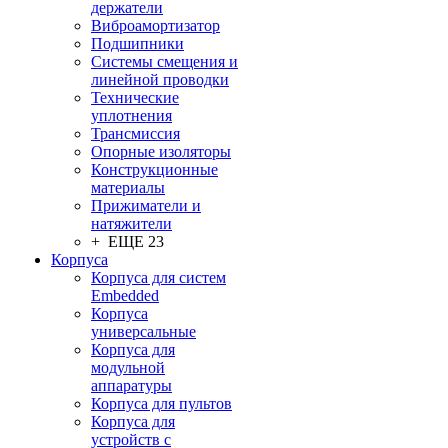
держатели
Виброамортизатор
Подшипники
Системы смещения и
линейной проводки
Технические
уплотнения
Трансмиссия
Опорные изоляторы
Конструкционные
материалы
Прижиматели и
натяжители
+ ЕЩЕ 23
Корпуса
Корпуса для систем
Embedded
Корпуса
универсальные
Корпуса для
модульной
аппаратуры
Корпуса для пультов
Корпуса для
устройств с