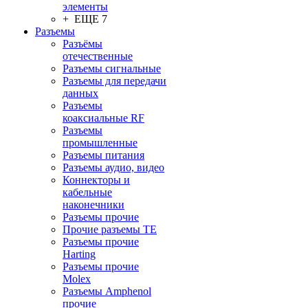
элементы
+ ЕЩЕ 7
Разъeмы
Разъёмы
отечественные
Разъeмы сигнальные
Разъeмы для передачи
данных
Разъeмы
коаксиальные RF
Разъeмы
промышленные
Разъeмы питания
Разъeмы аудио, видео
Коннекторы и
кабельные
наконечники
Разъeмы прочие
Прочие разъемы TE
Разъемы прочие
Harting
Разъемы прочие
Molex
Разъемы Amphenol
прочие