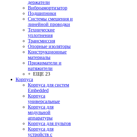
держатели
Виброамортизатор
Подшипники
Системы смещения и
линейной проводки
Технические
уплотнения
Трансмиссия
Опорные изоляторы
Конструкционные
материалы
Прижиматели и
натяжители
+ ЕЩЕ 23
Корпуса
Корпуса для систем
Embedded
Корпуса
универсальные
Корпуса для
модульной
аппаратуры
Корпуса для пультов
Корпуса для
устройств с