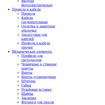
Модули
фотоэлектрические
Провода и кабели
Провода
Кабели
соединительные
Оплетки и защитные
оболочки
Аксессуары для
кабелей
Провода и кабели
прочие
Механические элементы
Профили для
светодиодов
Червячные и стяжные
хомуты
Винты
Винты установочные
Шурупы
Гайки
Резьбовые вставки
Шайбы
Заклепки
Фитинги для тросов