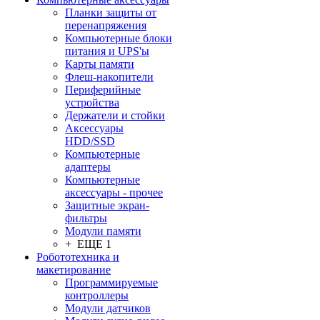
Планки защиты от
перенапряжения
Компьютерные блоки
питания и UPS'ы
Карты памяти
Флеш-накопители
Периферийные
устройства
Держатели и стойки
Аксессуары
HDD/SSD
Компьютерные
адаптеры
Компьютерные
аксессуары - прочее
Защитные экран-
фильтры
Модули памяти
+ ЕЩЕ 1
Робототехника и
макетирование
Программируемые
контроллеры
Модули датчиков