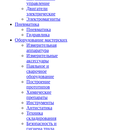
управление
Двигатели
электрические
Электромагниты
Пневматика
Пневматика
Гидравлика
Оборудование мастерских
Измерительная
аппаратура
Измерительные
аксессуары
Паяльное и
сварочное
оборудование
Построение
прототипов
Химические
препараты
Инструменты
Aнтистатика
Техника
складирования
Безопасность и
гигиена труда