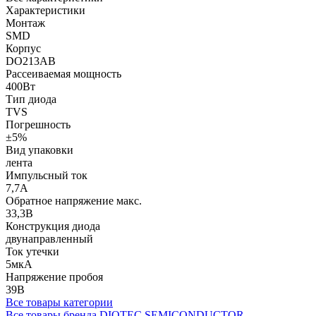
Характеристики
Монтаж
SMD
Корпус
DO213AB
Рассеиваемая мощность
400Вт
Тип диода
TVS
Погрешность
±5%
Вид упаковки
лента
Импульсный ток
7,7А
Обратное напряжение макс.
33,3В
Конструкция диода
двунаправленный
Ток утечки
5мкА
Напряжение пробоя
39В
Все товары категории
Все товары бренда DIOTEC SEMICONDUCTOR