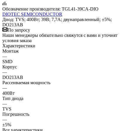
Обозначение производителя:
TGL41-39CA-DIO
DIOTEC SEMICONDUCTOR
Диод: TVS; 400Вт; 39В; 7,7А; двунаправленный; ±5%;
DO213AB
По запросу
Наши менеджеры обязательно свяжутся с вами и уточнят
условия заказа
Характеристики
Монтаж
—
SMD
Корпус
—
DO213AB
Рассеиваемая мощность
—
400Вт
Тип диода
—
TVS
Погрешность
—
±5%
Все характеристики