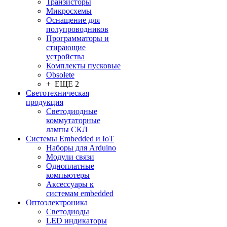
Транзисторы
Микросхемы
Оснащение для
полупроводников
Программаторы и
стирающие
устройства
Комплекты пусковые
Obsolete
+ ЕЩЕ 2
Светотехническая
продукция
Светодиодные
коммутаторные
лампы СКЛ
Системы Embedded и IoT
Наборы для Arduino
Модули связи
Одноплатные
компьютеры
Аксессуары к
системам embedded
Oптоэлектроника
Светодиоды
LED индикаторы