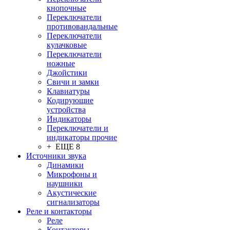
кнопочные
Переключатели
противовандальные
Переключатели
кулачковые
Переключатели
ножные
Джойстики
Свичи и замки
Клавиатуры
Кодирующие
устройства
Индикаторы
Переключатели и
индикаторы прочие
+ ЕЩЕ 8
Источники звука
Динамики
Микрофоны и
наушники
Акустические
сигнализаторы
Реле и контакторы
Реле
Контакторы