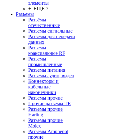
элементы
+ ЕЩЕ 7
Разъeмы
Разъёмы
отечественные
Разъeмы сигнальные
Разъeмы для передачи
данных
Разъeмы
коаксиальные RF
Разъeмы
промышленные
Разъeмы питания
Разъeмы аудио, видео
Коннекторы и
кабельные
наконечники
Разъeмы прочие
Прочие разъемы TE
Разъемы прочие
Harting
Разъемы прочие
Molex
Разъемы Amphenol
прочие