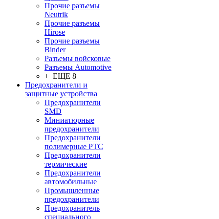
Прочие разъемы
Neutrik
Прочие разъемы
Hirose
Прочие разъемы
Binder
Разъемы войсковые
Разъeмы Automotive
+ ЕЩЕ 8
Предохранители и
защитные устройства
Предохранители
SMD
Миниатюрные
предохранители
Предохранители
полимерные PTC
Предохранители
термические
Предохранители
автомобильные
Промышленные
предохранители
Предохранитель
специального