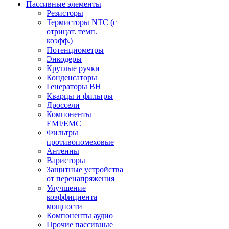
Пассивные элементы
Резисторы
Термисторы NTC (с
отрицат. темп.
коэфф.)
Потенциометры
Энкодеры
Круглые ручки
Конденсаторы
Генераторы ВН
Кварцы и фильтры
Дроссели
Компоненты
EMI/EMC
Фильтры
противопомеховые
Антенны
Варисторы
Защитные устройства
от перенапряжения
Улучшение
коэффициента
мощности
Компоненты аудио
Прочие пассивные