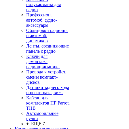
полукарманы для
радио
Профессион.
автомоб. аудио-
аксессуары
Облицовки радиопр.
и автомоб.
динамиков
Ленты, соединяющие
панель с радио
Ключи для
демонтажа
радиоприемника
Провода к устройст.
смены компакт-
дисков
Датчики заднего хода
и регистрат. движ.
Кабели для
комплектов HF Parrot,
THB
Автомобильные
ручки
+ ЕЩЕ 7
Компьютерные аксессуары