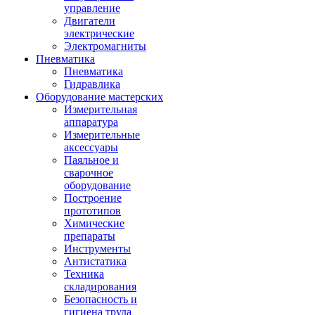
управление
Двигатели
электрические
Электромагниты
Пневматика
Пневматика
Гидравлика
Оборудование мастерских
Измерительная
аппаратура
Измерительные
аксессуары
Паяльное и
сварочное
оборудование
Построение
прототипов
Химические
препараты
Инструменты
Aнтистатика
Техника
складирования
Безопасность и
гигиена труда