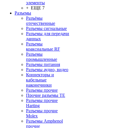
элементы
+ ЕЩЕ 7
Разъeмы
Разъёмы
отечественные
Разъeмы сигнальные
Разъeмы для передачи
данных
Разъeмы
коаксиальные RF
Разъeмы
промышленные
Разъeмы питания
Разъeмы аудио, видео
Коннекторы и
кабельные
наконечники
Разъeмы прочие
Прочие разъемы TE
Разъемы прочие
Harting
Разъемы прочие
Molex
Разъемы Amphenol
прочие