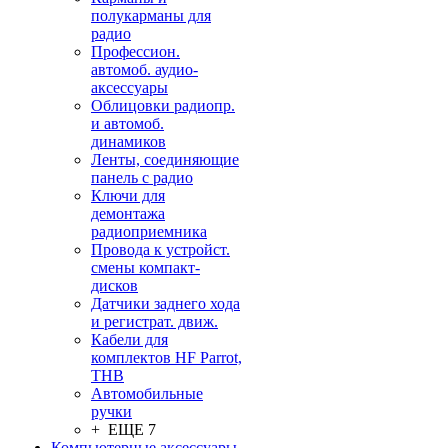
полукарманы для
радио
Профессион.
автомоб. аудио-
аксессуары
Облицовки радиопр.
и автомоб.
динамиков
Ленты, соединяющие
панель с радио
Ключи для
демонтажа
радиоприемника
Провода к устройст.
смены компакт-
дисков
Датчики заднего хода
и регистрат. движ.
Кабели для
комплектов HF Parrot,
THB
Автомобильные
ручки
+ ЕЩЕ 7
Компьютерные аксессуары