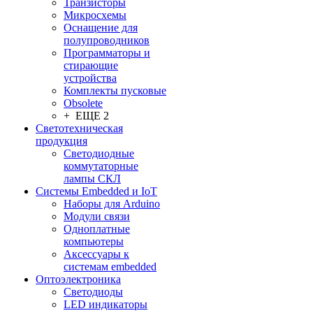
Транзисторы
Микросхемы
Оснащение для
полупроводников
Программаторы и
стирающие
устройства
Комплекты пусковые
Obsolete
+ ЕЩЕ 2
Светотехническая
продукция
Светодиодные
коммутаторные
лампы СКЛ
Системы Embedded и IoT
Наборы для Arduino
Модули связи
Одноплатные
компьютеры
Аксессуары к
системам embedded
Oптоэлектроника
Светодиоды
LED индикаторы