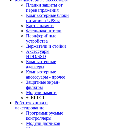
Планки защиты от
перенапряжения
Компьютерные блоки
питания и UPS'ы
Карты памяти
Флеш-накопители
Периферийные
устройства
Держатели и стойки
Аксессуары
HDD/SSD
Компьютерные
адаптеры
Компьютерные
аксессуары - прочее
Защитные экран-
фильтры
Модули памяти
+ ЕЩЕ 1
Робототехника и
макетирование
Программируемые
контроллеры
Модули датчиков