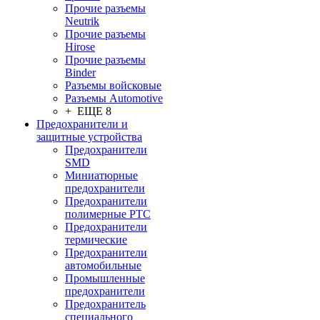
Прочие разъемы
Neutrik
Прочие разъемы
Hirose
Прочие разъемы
Binder
Разъемы войсковые
Разъeмы Automotive
+ ЕЩЕ 8
Предохранители и
защитные устройства
Предохранители
SMD
Миниатюрные
предохранители
Предохранители
полимерные PTC
Предохранители
термические
Предохранители
автомобильные
Промышленные
предохранители
Предохранитель
специального