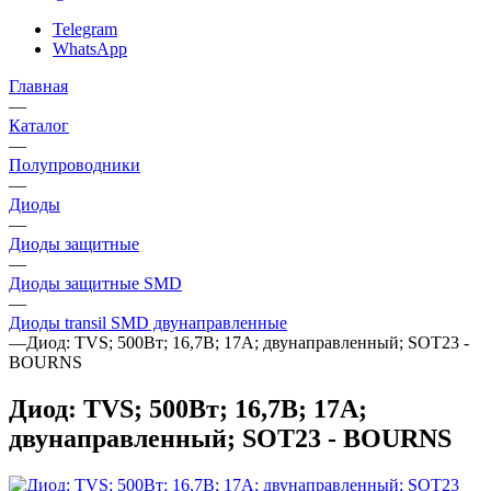
Telegram
WhatsApp
Главная
—
Каталог
—
Полупроводники
—
Диоды
—
Диоды защитные
—
Диоды защитные SMD
—
Диоды transil SMD двунаправленные
—
Диод: TVS; 500Вт; 16,7В; 17А; двунаправленный; SOT23 -
BOURNS
Диод: TVS; 500Вт; 16,7В; 17А;
двунаправленный; SOT23 - BOURNS