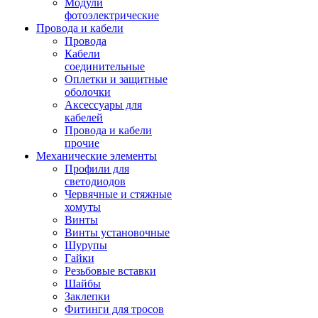
Модули
фотоэлектрические
Провода и кабели
Провода
Кабели
соединительные
Оплетки и защитные
оболочки
Аксессуары для
кабелей
Провода и кабели
прочие
Механические элементы
Профили для
светодиодов
Червячные и стяжные
хомуты
Винты
Винты установочные
Шурупы
Гайки
Резьбовые вставки
Шайбы
Заклепки
Фитинги для тросов