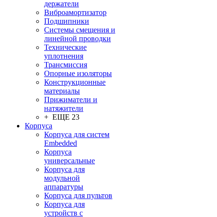
держатели
Виброамортизатор
Подшипники
Системы смещения и
линейной проводки
Технические
уплотнения
Трансмиссия
Опорные изоляторы
Конструкционные
материалы
Прижиматели и
натяжители
+ ЕЩЕ 23
Корпуса
Корпуса для систем
Embedded
Корпуса
универсальные
Корпуса для
модульной
аппаратуры
Корпуса для пультов
Корпуса для
устройств с