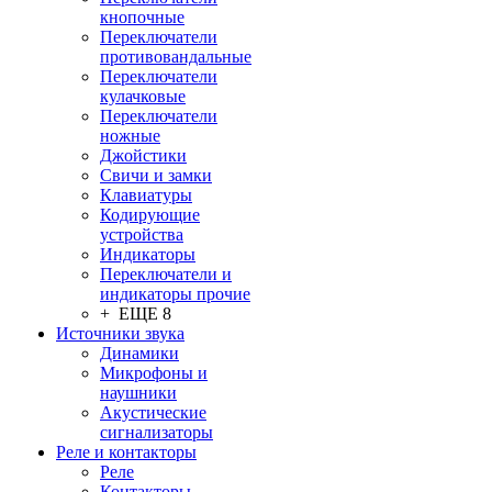
кнопочные
Переключатели
противовандальные
Переключатели
кулачковые
Переключатели
ножные
Джойстики
Свичи и замки
Клавиатуры
Кодирующие
устройства
Индикаторы
Переключатели и
индикаторы прочие
+ ЕЩЕ 8
Источники звука
Динамики
Микрофоны и
наушники
Акустические
сигнализаторы
Реле и контакторы
Реле
Контакторы