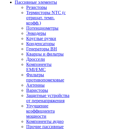
Пассивные элементы
Резисторы
Термисторы NTC (с
отрицат. темп.
коэфф.)
Потенциометры
Энкодеры
Круглые ручки
Конденсаторы
Генераторы ВН
Кварцы и фильтры
Дроссели
Компоненты
EMI/EMC
Фильтры
противопомеховые
Антенны
Варисторы
Защитные устройства
от перенапряжения
Улучшение
коэффициента
мощности
Компоненты аудио
Прочие пассивные