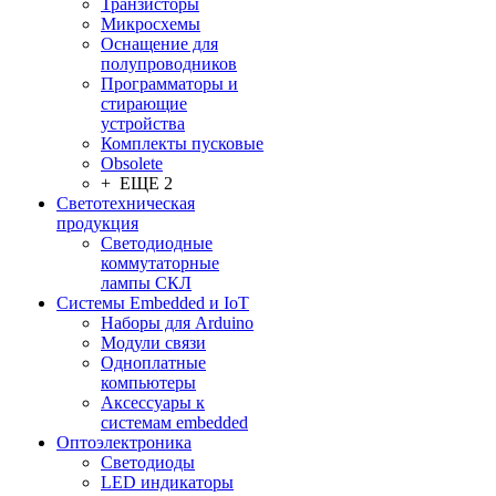
Транзисторы
Микросхемы
Оснащение для
полупроводников
Программаторы и
стирающие
устройства
Комплекты пусковые
Obsolete
+ ЕЩЕ 2
Светотехническая
продукция
Светодиодные
коммутаторные
лампы СКЛ
Системы Embedded и IoT
Наборы для Arduino
Модули связи
Одноплатные
компьютеры
Аксессуары к
системам embedded
Oптоэлектроника
Светодиоды
LED индикаторы