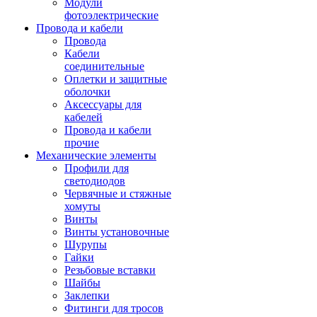
Модули
фотоэлектрические
Провода и кабели
Провода
Кабели
соединительные
Оплетки и защитные
оболочки
Аксессуары для
кабелей
Провода и кабели
прочие
Механические элементы
Профили для
светодиодов
Червячные и стяжные
хомуты
Винты
Винты установочные
Шурупы
Гайки
Резьбовые вставки
Шайбы
Заклепки
Фитинги для тросов