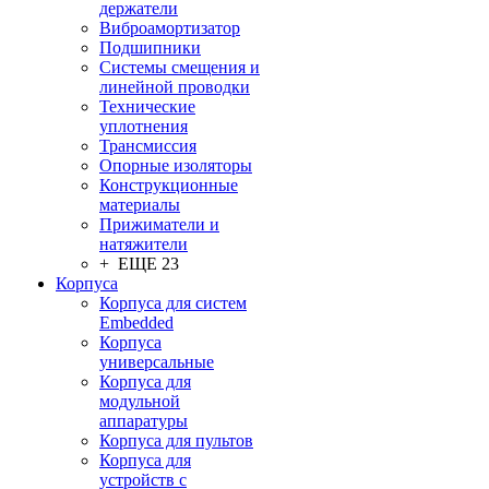
держатели
Виброамортизатор
Подшипники
Системы смещения и
линейной проводки
Технические
уплотнения
Трансмиссия
Опорные изоляторы
Конструкционные
материалы
Прижиматели и
натяжители
+ ЕЩЕ 23
Корпуса
Корпуса для систем
Embedded
Корпуса
универсальные
Корпуса для
модульной
аппаратуры
Корпуса для пультов
Корпуса для
устройств с