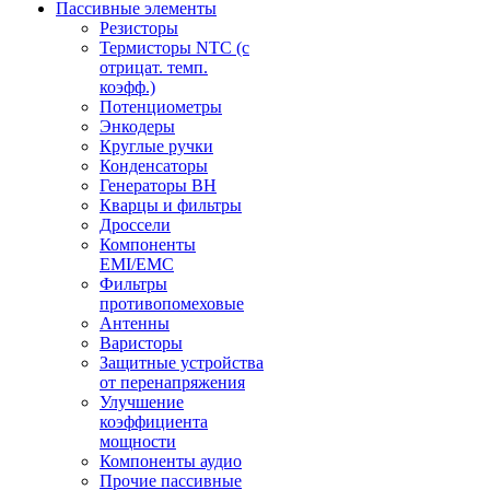
Пассивные элементы
Резисторы
Термисторы NTC (с
отрицат. темп.
коэфф.)
Потенциометры
Энкодеры
Круглые ручки
Конденсаторы
Генераторы ВН
Кварцы и фильтры
Дроссели
Компоненты
EMI/EMC
Фильтры
противопомеховые
Антенны
Варисторы
Защитные устройства
от перенапряжения
Улучшение
коэффициента
мощности
Компоненты аудио
Прочие пассивные