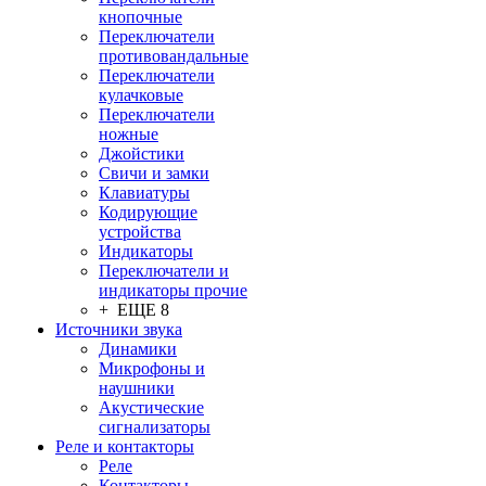
кнопочные
Переключатели
противовандальные
Переключатели
кулачковые
Переключатели
ножные
Джойстики
Свичи и замки
Клавиатуры
Кодирующие
устройства
Индикаторы
Переключатели и
индикаторы прочие
+ ЕЩЕ 8
Источники звука
Динамики
Микрофоны и
наушники
Акустические
сигнализаторы
Реле и контакторы
Реле
Контакторы