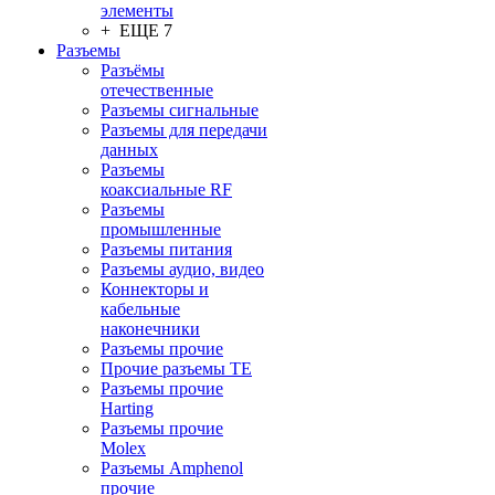
элементы
+ ЕЩЕ 7
Разъeмы
Разъёмы
отечественные
Разъeмы сигнальные
Разъeмы для передачи
данных
Разъeмы
коаксиальные RF
Разъeмы
промышленные
Разъeмы питания
Разъeмы аудио, видео
Коннекторы и
кабельные
наконечники
Разъeмы прочие
Прочие разъемы TE
Разъемы прочие
Harting
Разъемы прочие
Molex
Разъемы Amphenol
прочие