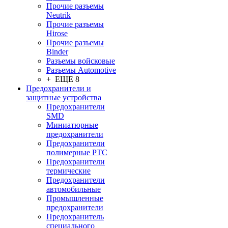
Прочие разъемы
Neutrik
Прочие разъемы
Hirose
Прочие разъемы
Binder
Разъемы войсковые
Разъeмы Automotive
+ ЕЩЕ 8
Предохранители и
защитные устройства
Предохранители
SMD
Миниатюрные
предохранители
Предохранители
полимерные PTC
Предохранители
термические
Предохранители
автомобильные
Промышленные
предохранители
Предохранитель
специального