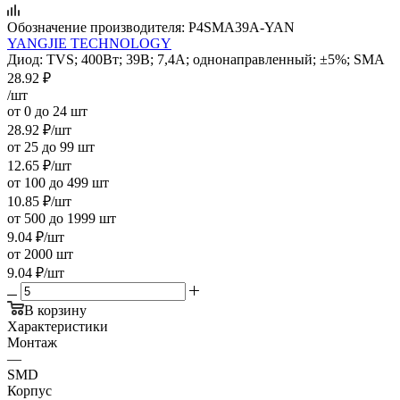
Обозначение производителя:
P4SMA39A-YAN
YANGJIE TECHNOLOGY
Диод: TVS; 400Вт; 39В; 7,4А; однонаправленный; ±5%; SMA
28.92
₽
/шт
от 0 до 24 шт
28.92
₽
/шт
от 25 до 99 шт
12.65
₽
/шт
от 100 до 499 шт
10.85
₽
/шт
от 500 до 1999 шт
9.04
₽
/шт
от 2000 шт
9.04
₽
/шт
В корзину
Характеристики
Монтаж
—
SMD
Корпус