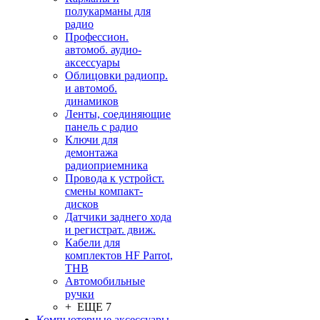
полукарманы для
радио
Профессион.
автомоб. аудио-
аксессуары
Облицовки радиопр.
и автомоб.
динамиков
Ленты, соединяющие
панель с радио
Ключи для
демонтажа
радиоприемника
Провода к устройст.
смены компакт-
дисков
Датчики заднего хода
и регистрат. движ.
Кабели для
комплектов HF Parrot,
THB
Автомобильные
ручки
+ ЕЩЕ 7
Компьютерные аксессуары