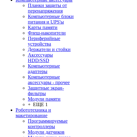
Планки защиты от
перенапряжения
Компьютерные блоки
питания и UPS'ы
Карты памяти
Флеш-накопители
Периферийные
устройства
Держатели и стойки
Аксессуары
HDD/SSD
Компьютерные
адаптеры
Компьютерные
аксессуары - прочее
Защитные экран-
фильтры
Модули памяти
+ ЕЩЕ 1
Робототехника и
макетирование
Программируемые
контроллеры
Модули датчиков