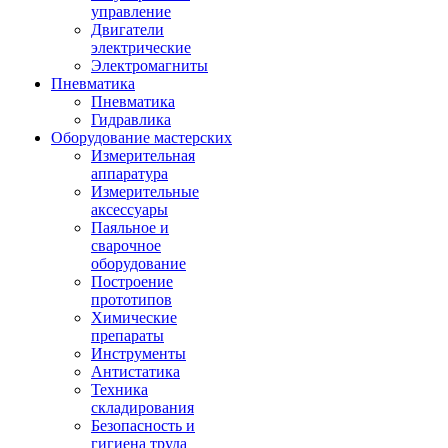
управление
Двигатели
электрические
Электромагниты
Пневматика
Пневматика
Гидравлика
Оборудование мастерских
Измерительная
аппаратура
Измерительные
аксессуары
Паяльное и
сварочное
оборудование
Построение
прототипов
Химические
препараты
Инструменты
Aнтистатика
Техника
складирования
Безопасность и
гигиена труда