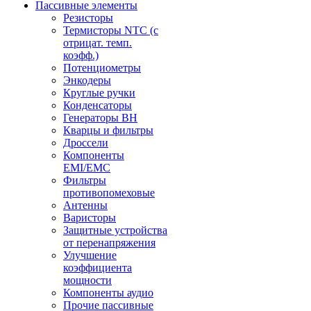
Пассивные элементы
Резисторы
Термисторы NTC (с
отрицат. темп.
коэфф.)
Потенциометры
Энкодеры
Круглые ручки
Конденсаторы
Генераторы ВН
Кварцы и фильтры
Дроссели
Компоненты
EMI/EMC
Фильтры
противопомеховые
Антенны
Варисторы
Защитные устройства
от перенапряжения
Улучшение
коэффициента
мощности
Компоненты аудио
Прочие пассивные