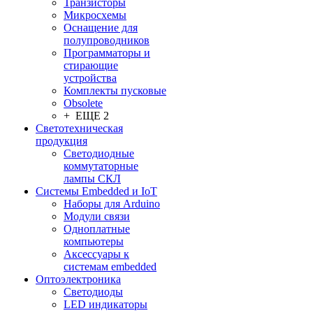
Транзисторы
Микросхемы
Оснащение для
полупроводников
Программаторы и
стирающие
устройства
Комплекты пусковые
Obsolete
+ ЕЩЕ 2
Светотехническая
продукция
Светодиодные
коммутаторные
лампы СКЛ
Системы Embedded и IoT
Наборы для Arduino
Модули связи
Одноплатные
компьютеры
Аксессуары к
системам embedded
Oптоэлектроника
Светодиоды
LED индикаторы