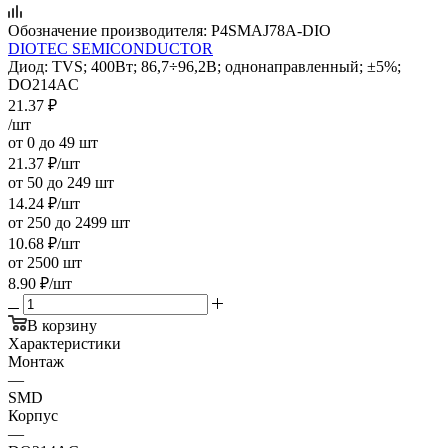
Обозначение производителя:
P4SMAJ78A-DIO
DIOTEC SEMICONDUCTOR
Диод: TVS; 400Вт; 86,7÷96,2В; однонаправленный; ±5%;
DO214AC
21.37
₽
/шт
от 0 до 49 шт
21.37
₽
/шт
от 50 до 249 шт
14.24
₽
/шт
от 250 до 2499 шт
10.68
₽
/шт
от 2500 шт
8.90
₽
/шт
В корзину
Характеристики
Монтаж
—
SMD
Корпус
—