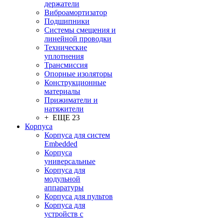
держатели
Виброамортизатор
Подшипники
Системы смещения и
линейной проводки
Технические
уплотнения
Трансмиссия
Опорные изоляторы
Конструкционные
материалы
Прижиматели и
натяжители
+ ЕЩЕ 23
Корпуса
Корпуса для систем
Embedded
Корпуса
универсальные
Корпуса для
модульной
аппаратуры
Корпуса для пультов
Корпуса для
устройств с