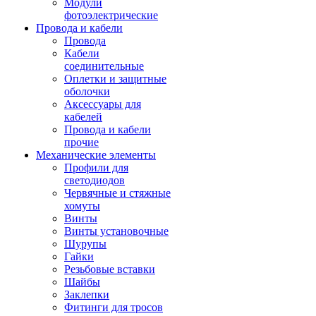
Модули
фотоэлектрические
Провода и кабели
Провода
Кабели
соединительные
Оплетки и защитные
оболочки
Аксессуары для
кабелей
Провода и кабели
прочие
Механические элементы
Профили для
светодиодов
Червячные и стяжные
хомуты
Винты
Винты установочные
Шурупы
Гайки
Резьбовые вставки
Шайбы
Заклепки
Фитинги для тросов