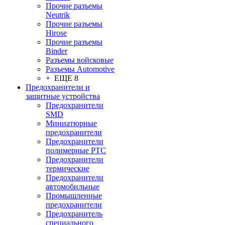
Прочие разъемы
Neutrik
Прочие разъемы
Hirose
Прочие разъемы
Binder
Разъемы войсковые
Разъeмы Automotive
+ ЕЩЕ 8
Предохранители и
защитные устройства
Предохранители
SMD
Миниатюрные
предохранители
Предохранители
полимерные PTC
Предохранители
термические
Предохранители
автомобильные
Промышленные
предохранители
Предохранитель
специального