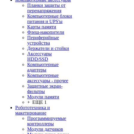
Планки защиты от
перенапряжения
Компьютерные блоки
питания и UPS'ы
Карты памяти
Флеш-накопители
Периферийные
устройства
Держатели и стойки
Аксессуары
HDD/SSD
Компьютерные
адаптеры
Компьютерные
аксессуары - прочее
Защитные экран-
фильтры
Модули памяти
+ ЕЩЕ 1
Робототехника и
макетирование
Программируемые
контроллеры
Модули датчиков