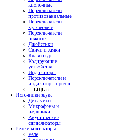
кнопочные
Переключатели
противовандальные
Переключатели
кулачковые
Переключатели
ножные
Джойстики
Свичи и замки
Клавиатуры
Кодирующие
устройства
Индикаторы
Переключатели и
индикаторы прочие
+ ЕЩЕ 8
Источники звука
Динамики
Микрофоны и
наушники
Акустические
сигнализаторы
Реле и контакторы
Реле
Контакторы