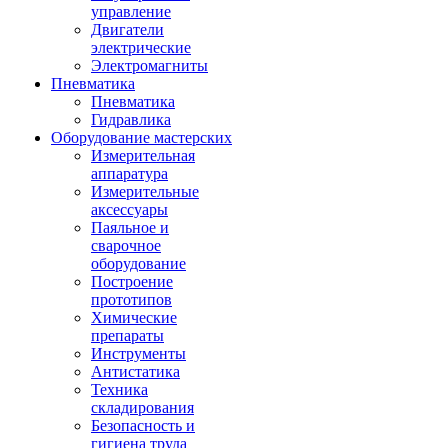
управление
Двигатели
электрические
Электромагниты
Пневматика
Пневматика
Гидравлика
Оборудование мастерских
Измерительная
аппаратура
Измерительные
аксессуары
Паяльное и
сварочное
оборудование
Построение
прототипов
Химические
препараты
Инструменты
Aнтистатика
Техника
складирования
Безопасность и
гигиена труда