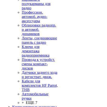
полукарманы для
радио
Профессион.
автомоб. аудио-
аксессуары
Облицовки радиопр.
и автомоб.
динамиков
Ленты, соединяющие
панель с радио
Ключи для
демонтажа
радиоприемника
Провода к устройст.
смены компакт-
дисков
Датчики заднего хода
и регистрат. движ.
Кабели для
комплектов HF Parrot,
THB
Автомобильные
ручки
+ ЕЩЕ 7
Компьютерные аксессуары