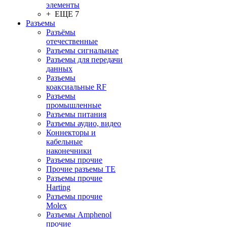
элементы
+ ЕЩЕ 7
Разъeмы
Разъёмы
отечественные
Разъeмы сигнальные
Разъeмы для передачи
данных
Разъeмы
коаксиальные RF
Разъeмы
промышленные
Разъeмы питания
Разъeмы аудио, видео
Коннекторы и
кабельные
наконечники
Разъeмы прочие
Прочие разъемы TE
Разъемы прочие
Harting
Разъемы прочие
Molex
Разъемы Amphenol
прочие