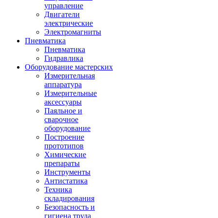
управление
Двигатели
электрические
Электромагниты
Пневматика
Пневматика
Гидравлика
Оборудование мастерских
Измерительная
аппаратура
Измерительные
аксессуары
Паяльное и
сварочное
оборудование
Построение
прототипов
Химические
препараты
Инструменты
Aнтистатика
Техника
складирования
Безопасность и
гигиена труда