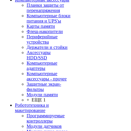
Планки защиты от
перенапряжения
Компьютерные блоки
питания и UPS'ы
Карты памяти
Флеш-накопители
Периферийные
устройства
Держатели и стойки
Аксессуары
HDD/SSD
Компьютерные
адаптеры
Компьютерные
аксессуары - прочее
Защитные экран-
фильтры
Модули памяти
+ ЕЩЕ 1
Робототехника и
макетирование
Программируемые
контроллеры
Модули датчиков