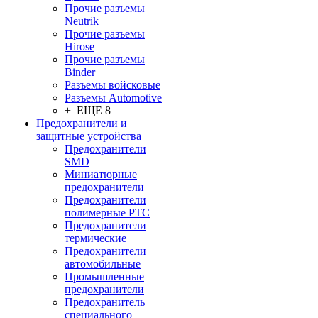
Прочие разъемы
Neutrik
Прочие разъемы
Hirose
Прочие разъемы
Binder
Разъемы войсковые
Разъeмы Automotive
+ ЕЩЕ 8
Предохранители и
защитные устройства
Предохранители
SMD
Миниатюрные
предохранители
Предохранители
полимерные PTC
Предохранители
термические
Предохранители
автомобильные
Промышленные
предохранители
Предохранитель
специального