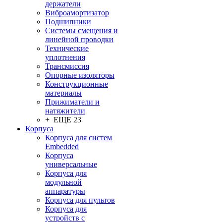
держатели
Виброамортизатор
Подшипники
Системы смещения и
линейной проводки
Технические
уплотнения
Трансмиссия
Опорные изоляторы
Конструкционные
материалы
Прижиматели и
натяжители
+ ЕЩЕ 23
Корпуса
Корпуса для систем
Embedded
Корпуса
универсальные
Корпуса для
модульной
аппаратуры
Корпуса для пультов
Корпуса для
устройств с