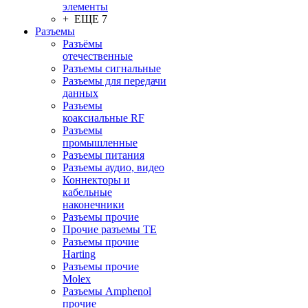
элементы
+ ЕЩЕ 7
Разъeмы
Разъёмы
отечественные
Разъeмы сигнальные
Разъeмы для передачи
данных
Разъeмы
коаксиальные RF
Разъeмы
промышленные
Разъeмы питания
Разъeмы аудио, видео
Коннекторы и
кабельные
наконечники
Разъeмы прочие
Прочие разъемы TE
Разъемы прочие
Harting
Разъемы прочие
Molex
Разъемы Amphenol
прочие