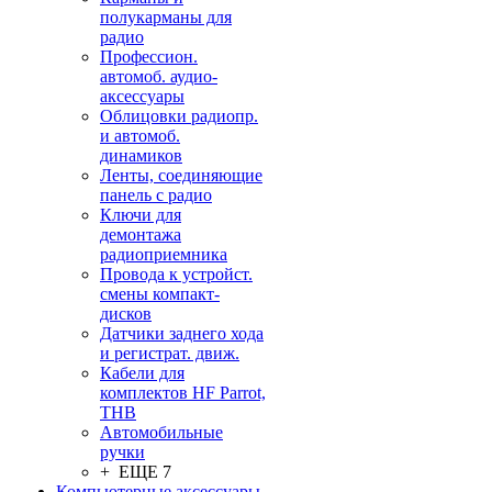
полукарманы для
радио
Профессион.
автомоб. аудио-
аксессуары
Облицовки радиопр.
и автомоб.
динамиков
Ленты, соединяющие
панель с радио
Ключи для
демонтажа
радиоприемника
Провода к устройст.
смены компакт-
дисков
Датчики заднего хода
и регистрат. движ.
Кабели для
комплектов HF Parrot,
THB
Автомобильные
ручки
+ ЕЩЕ 7
Компьютерные аксессуары