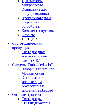
Транзисторы
Микросхемы
Оснащение для
полупроводников
Программаторы и
стирающие
устройства
Комплекты пусковые
Obsolete
+ ЕЩЕ 2
Светотехническая
продукция
Светодиодные
коммутаторные
лампы СКЛ
Системы Embedded и IoT
Наборы для Arduino
Модули связи
Одноплатные
компьютеры
Аксессуары к
системам embedded
Oптоэлектроника
Светодиоды
LED индикаторы