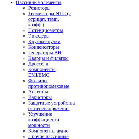
Пассивные элементы
Резисторы
Термисторы NTC (с
отрицат. темп.
коэфф.)
Потенциометры
Энкодеры
Круглые ручки
Конденсаторы
Генераторы ВН
Кварцы и фильтры
Дроссели
Компоненты
EMI/EMC
Фильтры
противопомеховые
Антенны
Варисторы
Защитные устройства
от перенапряжения
Улучшение
коэффициента
мощности
Компоненты аудио
Прочие пассивные