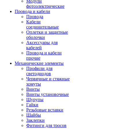
Модули
фотоэлектрические
Провода и кабели
Провода
Кабели
соединительные
Оплетки и защитные
оболочки
Аксессуары для
кабелей
Провода и кабели
прочие
Механические элементы
Профили для
светодиодов
Червячные и стяжные
хомуты
Винты
Винты установочные
Шурупы
Гайки
Резьбовые вставки
Шайбы
Заклепки
Фитинги для тросов