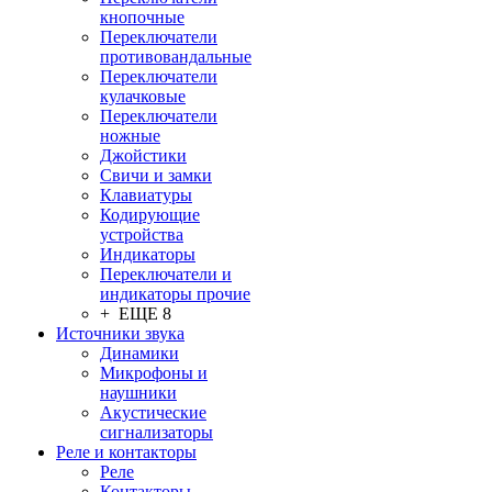
кнопочные
Переключатели
противовандальные
Переключатели
кулачковые
Переключатели
ножные
Джойстики
Свичи и замки
Клавиатуры
Кодирующие
устройства
Индикаторы
Переключатели и
индикаторы прочие
+ ЕЩЕ 8
Источники звука
Динамики
Микрофоны и
наушники
Акустические
сигнализаторы
Реле и контакторы
Реле
Контакторы