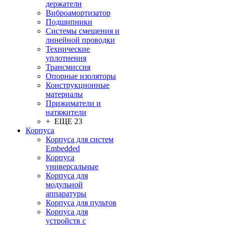
держатели
Виброамортизатор
Подшипники
Системы смещения и
линейной проводки
Технические
уплотнения
Трансмиссия
Опорные изоляторы
Конструкционные
материалы
Прижиматели и
натяжители
+ ЕЩЕ 23
Корпуса
Корпуса для систем
Embedded
Корпуса
универсальные
Корпуса для
модульной
аппаратуры
Корпуса для пультов
Корпуса для
устройств с