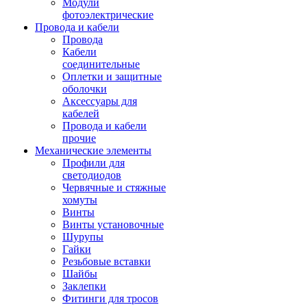
Модули
фотоэлектрические
Провода и кабели
Провода
Кабели
соединительные
Оплетки и защитные
оболочки
Аксессуары для
кабелей
Провода и кабели
прочие
Механические элементы
Профили для
светодиодов
Червячные и стяжные
хомуты
Винты
Винты установочные
Шурупы
Гайки
Резьбовые вставки
Шайбы
Заклепки
Фитинги для тросов