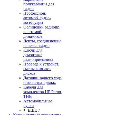
полукарманы для
радио
Профессион.
автомоб. аудио-
аксессуары
Облицовки радиопр.
и автомоб.
динамиков
Ленты, соединяющие
панель с радио
Ключи для
демонтажа
радиоприемника
Провода к устройст.
смены компакт-
дисков
Датчики заднего хода
и регистрат. движ.
Кабели для
комплектов HF Parrot,
THB
Автомобильные
ручки
+ ЕЩЕ 7
Компьютерные аксессуары