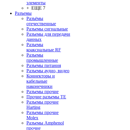
элементы
+ ЕЩЕ 7
Разъeмы
Разъёмы
отечественные
Разъeмы сигнальные
Разъeмы для передачи
данных
Разъeмы
коаксиальные RF
Разъeмы
промышленные
Разъeмы питания
Разъeмы аудио, видео
Коннекторы и
кабельные
наконечники
Разъeмы прочие
Прочие разъемы TE
Разъемы прочие
Harting
Разъемы прочие
Molex
Разъемы Amphenol
прочие