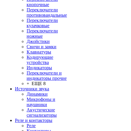
кнопочные
Переключатели
противовандальные
Переключатели
кулачковые
Переключатели
ножные
Джойстики
Свичи и замки
Клавиатуры
Кодирующие
устройства
Индикаторы
Переключатели и
индикаторы прочие
+ ЕЩЕ 8
Источники звука
Динамики
Микрофоны и
наушники
Акустические
сигнализаторы
Реле и контакторы
Реле
Контакторы