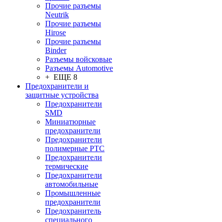
Прочие разъемы
Neutrik
Прочие разъемы
Hirose
Прочие разъемы
Binder
Разъемы войсковые
Разъeмы Automotive
+ ЕЩЕ 8
Предохранители и
защитные устройства
Предохранители
SMD
Миниатюрные
предохранители
Предохранители
полимерные PTC
Предохранители
термические
Предохранители
автомобильные
Промышленные
предохранители
Предохранитель
специального