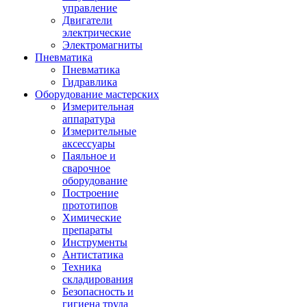
управление
Двигатели
электрические
Электромагниты
Пневматика
Пневматика
Гидравлика
Оборудование мастерских
Измерительная
аппаратура
Измерительные
аксессуары
Паяльное и
сварочное
оборудование
Построение
прототипов
Химические
препараты
Инструменты
Aнтистатика
Техника
складирования
Безопасность и
гигиена труда