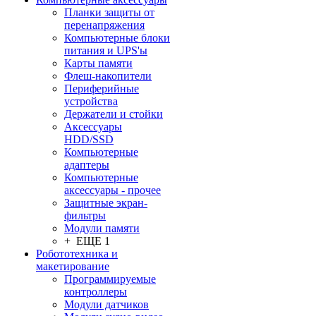
Планки защиты от
перенапряжения
Компьютерные блоки
питания и UPS'ы
Карты памяти
Флеш-накопители
Периферийные
устройства
Держатели и стойки
Аксессуары
HDD/SSD
Компьютерные
адаптеры
Компьютерные
аксессуары - прочее
Защитные экран-
фильтры
Модули памяти
+ ЕЩЕ 1
Робототехника и
макетирование
Программируемые
контроллеры
Модули датчиков