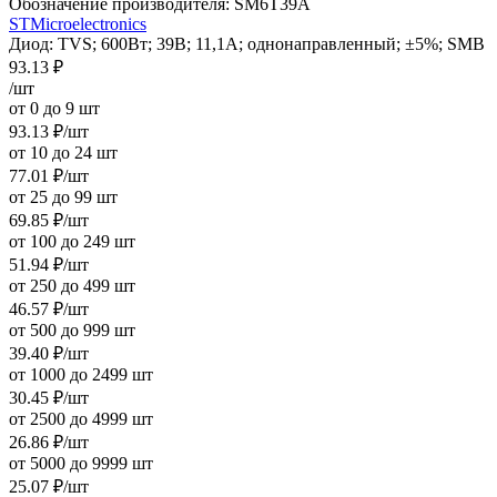
Обозначение производителя:
SM6T39A
STMicroelectronics
Диод: TVS; 600Вт; 39В; 11,1А; однонаправленный; ±5%; SMB
93.13
₽
/шт
от 0 до 9 шт
93.13
₽
/шт
от 10 до 24 шт
77.01
₽
/шт
от 25 до 99 шт
69.85
₽
/шт
от 100 до 249 шт
51.94
₽
/шт
от 250 до 499 шт
46.57
₽
/шт
от 500 до 999 шт
39.40
₽
/шт
от 1000 до 2499 шт
30.45
₽
/шт
от 2500 до 4999 шт
26.86
₽
/шт
от 5000 до 9999 шт
25.07
₽
/шт