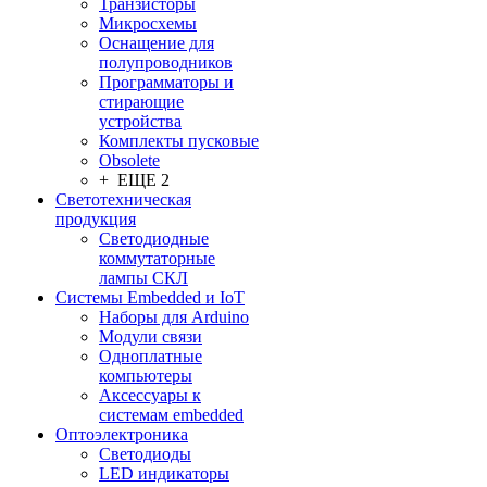
Транзисторы
Микросхемы
Оснащение для
полупроводников
Программаторы и
стирающие
устройства
Комплекты пусковые
Obsolete
+ ЕЩЕ 2
Светотехническая
продукция
Светодиодные
коммутаторные
лампы СКЛ
Системы Embedded и IoT
Наборы для Arduino
Модули связи
Одноплатные
компьютеры
Аксессуары к
системам embedded
Oптоэлектроника
Светодиоды
LED индикаторы