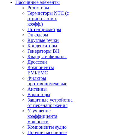
Пассивные элементы
Резисторы
Термисторы NTC (с
отрицат. темп.
коэфф.)
Потенциометры
Энкодеры
Круглые ручки
Конденсаторы
Генераторы ВН
Кварцы и фильтры
Дроссели
Компоненты
EMI/EMC
Фильтры
противопомеховые
Антенны
Варисторы
Защитные устройства
от перенапряжения
Улучшение
коэффициента
мощности
Компоненты аудио
Прочие пассивные