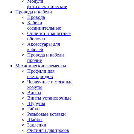
Модули
фотоэлектрические
Провода и кабели
Провода
Кабели
соединительные
Оплетки и защитные
оболочки
Аксессуары для
кабелей
Провода и кабели
прочие
Механические элементы
Профили для
светодиодов
Червячные и стяжные
хомуты
Винты
Винты установочные
Шурупы
Гайки
Резьбовые вставки
Шайбы
Заклепки
Фитинги для тросов