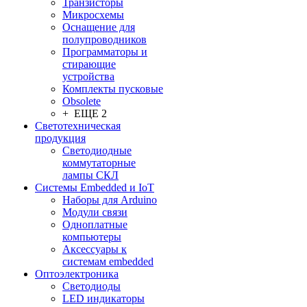
Транзисторы
Микросхемы
Оснащение для
полупроводников
Программаторы и
стирающие
устройства
Комплекты пусковые
Obsolete
+ ЕЩЕ 2
Светотехническая
продукция
Светодиодные
коммутаторные
лампы СКЛ
Системы Embedded и IoT
Наборы для Arduino
Модули связи
Одноплатные
компьютеры
Аксессуары к
системам embedded
Oптоэлектроника
Светодиоды
LED индикаторы