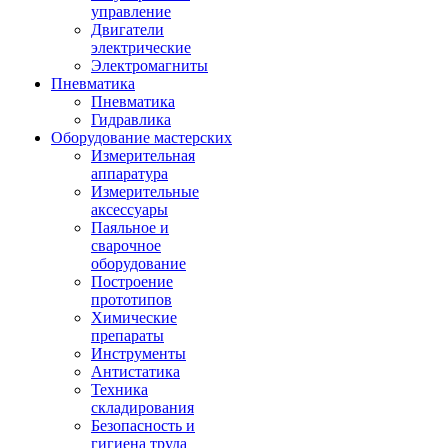
управление
Двигатели
электрические
Электромагниты
Пневматика
Пневматика
Гидравлика
Оборудование мастерских
Измерительная
аппаратура
Измерительные
аксессуары
Паяльное и
сварочное
оборудование
Построение
прототипов
Химические
препараты
Инструменты
Aнтистатика
Техника
складирования
Безопасность и
гигиена труда