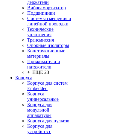
держатели
Виброамортизатор
Подшипники
Системы смещения и
линейной проводки
Технические
уплотнения
Трансмиссия
Опорные изоляторы
Конструкционные
материалы
Прижиматели и
натяжители
+ ЕЩЕ 23
Корпуса
Корпуса для систем
Embedded
Корпуса
универсальные
Корпуса для
модульной
аппаратуры
Корпуса для пультов
Корпуса для
устройств с