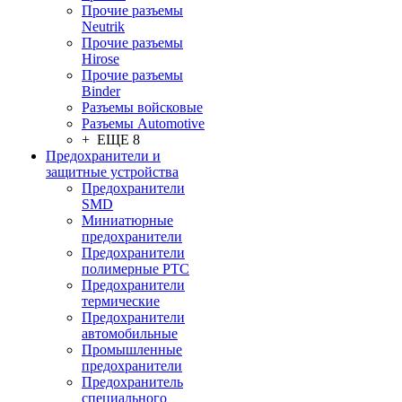
Прочие разъемы
Neutrik
Прочие разъемы
Hirose
Прочие разъемы
Binder
Разъемы войсковые
Разъeмы Automotive
+ ЕЩЕ 8
Предохранители и
защитные устройства
Предохранители
SMD
Миниатюрные
предохранители
Предохранители
полимерные PTC
Предохранители
термические
Предохранители
автомобильные
Промышленные
предохранители
Предохранитель
специального