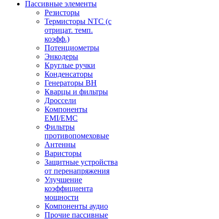
Пассивные элементы
Резисторы
Термисторы NTC (с
отрицат. темп.
коэфф.)
Потенциометры
Энкодеры
Круглые ручки
Конденсаторы
Генераторы ВН
Кварцы и фильтры
Дроссели
Компоненты
EMI/EMC
Фильтры
противопомеховые
Антенны
Варисторы
Защитные устройства
от перенапряжения
Улучшение
коэффициента
мощности
Компоненты аудио
Прочие пассивные