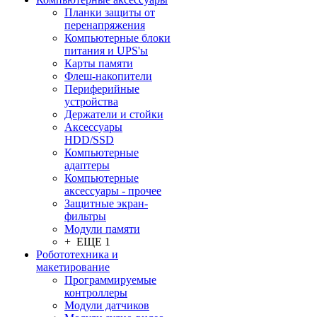
Планки защиты от
перенапряжения
Компьютерные блоки
питания и UPS'ы
Карты памяти
Флеш-накопители
Периферийные
устройства
Держатели и стойки
Аксессуары
HDD/SSD
Компьютерные
адаптеры
Компьютерные
аксессуары - прочее
Защитные экран-
фильтры
Модули памяти
+ ЕЩЕ 1
Робототехника и
макетирование
Программируемые
контроллеры
Модули датчиков