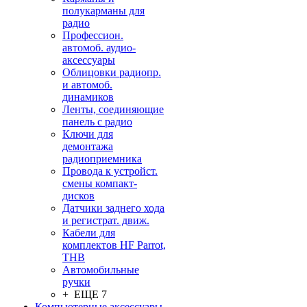
полукарманы для
радио
Профессион.
автомоб. аудио-
аксессуары
Облицовки радиопр.
и автомоб.
динамиков
Ленты, соединяющие
панель с радио
Ключи для
демонтажа
радиоприемника
Провода к устройст.
смены компакт-
дисков
Датчики заднего хода
и регистрат. движ.
Кабели для
комплектов HF Parrot,
THB
Автомобильные
ручки
+ ЕЩЕ 7
Компьютерные аксессуары