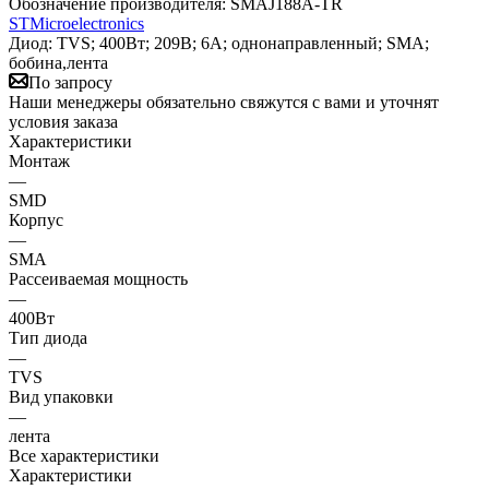
Обозначение производителя:
SMAJ188A-TR
STMicroelectronics
Диод: TVS; 400Вт; 209В; 6А; однонаправленный; SMA;
бобина,лента
По запросу
Наши менеджеры обязательно свяжутся с вами и уточнят
условия заказа
Характеристики
Монтаж
—
SMD
Корпус
—
SMA
Рассеиваемая мощность
—
400Вт
Тип диода
—
TVS
Вид упаковки
—
лента
Все характеристики
Характеристики