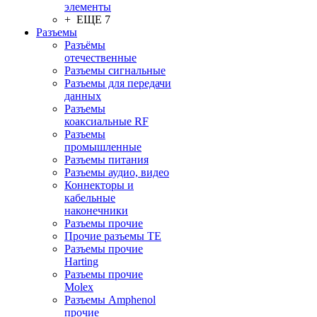
элементы
+ ЕЩЕ 7
Разъeмы
Разъёмы
отечественные
Разъeмы сигнальные
Разъeмы для передачи
данных
Разъeмы
коаксиальные RF
Разъeмы
промышленные
Разъeмы питания
Разъeмы аудио, видео
Коннекторы и
кабельные
наконечники
Разъeмы прочие
Прочие разъемы TE
Разъемы прочие
Harting
Разъемы прочие
Molex
Разъемы Amphenol
прочие