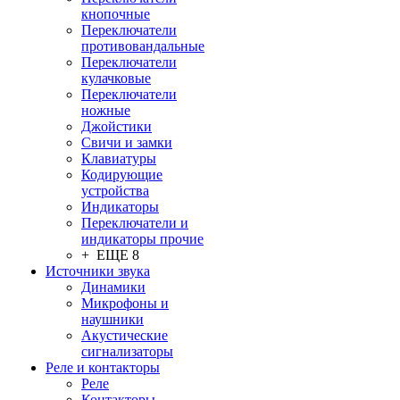
кнопочные
Переключатели
противовандальные
Переключатели
кулачковые
Переключатели
ножные
Джойстики
Свичи и замки
Клавиатуры
Кодирующие
устройства
Индикаторы
Переключатели и
индикаторы прочие
+ ЕЩЕ 8
Источники звука
Динамики
Микрофоны и
наушники
Акустические
сигнализаторы
Реле и контакторы
Реле
Контакторы