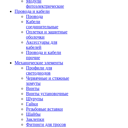
Модули
фотоэлектрические
Провода и кабели
Провода
Кабели
соединительные
Оплетки и защитные
оболочки
Аксессуары для
кабелей
Провода и кабели
прочие
Механические элементы
Профили для
светодиодов
Червячные и стяжные
хомуты
Винты
Винты установочные
Шурупы
Гайки
Резьбовые вставки
Шайбы
Заклепки
Фитинги для тросов