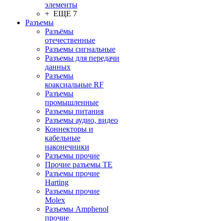
элементы
+ ЕЩЕ 7
Разъeмы
Разъёмы
отечественные
Разъeмы сигнальные
Разъeмы для передачи
данных
Разъeмы
коаксиальные RF
Разъeмы
промышленные
Разъeмы питания
Разъeмы аудио, видео
Коннекторы и
кабельные
наконечники
Разъeмы прочие
Прочие разъемы TE
Разъемы прочие
Harting
Разъемы прочие
Molex
Разъемы Amphenol
прочие