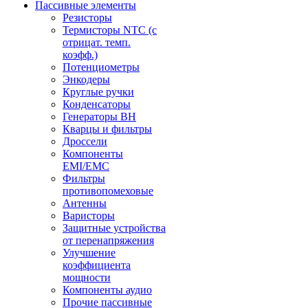
Пассивные элементы
Резисторы
Термисторы NTC (с
отрицат. темп.
коэфф.)
Потенциометры
Энкодеры
Круглые ручки
Конденсаторы
Генераторы ВН
Кварцы и фильтры
Дроссели
Компоненты
EMI/EMC
Фильтры
противопомеховые
Антенны
Варисторы
Защитные устройства
от перенапряжения
Улучшение
коэффициента
мощности
Компоненты аудио
Прочие пассивные