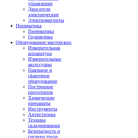
управление
Двигатели
электрические
Электромагниты
Пневматика
Пневматика
Гидравлика
Оборудование мастерских
Измерительная
аппаратура
Измерительные
аксессуары
Паяльное и
сварочное
оборудование
Построение
прототипов
Химические
препараты
Инструменты
Aнтистатика
Техника
складирования
Безопасность и
гигиена труда