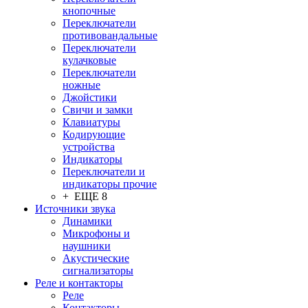
кнопочные
Переключатели
противовандальные
Переключатели
кулачковые
Переключатели
ножные
Джойстики
Свичи и замки
Клавиатуры
Кодирующие
устройства
Индикаторы
Переключатели и
индикаторы прочие
+ ЕЩЕ 8
Источники звука
Динамики
Микрофоны и
наушники
Акустические
сигнализаторы
Реле и контакторы
Реле
Контакторы