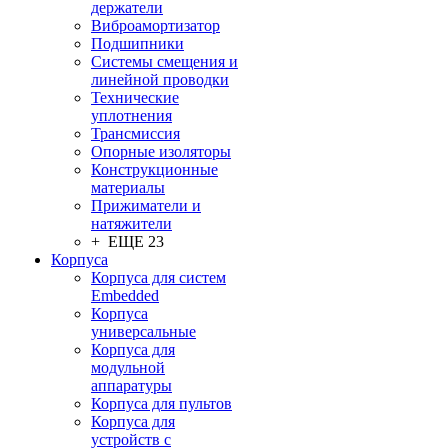
держатели
Виброамортизатор
Подшипники
Системы смещения и
линейной проводки
Технические
уплотнения
Трансмиссия
Опорные изоляторы
Конструкционные
материалы
Прижиматели и
натяжители
+ ЕЩЕ 23
Корпуса
Корпуса для систем
Embedded
Корпуса
универсальные
Корпуса для
модульной
аппаратуры
Корпуса для пультов
Корпуса для
устройств с