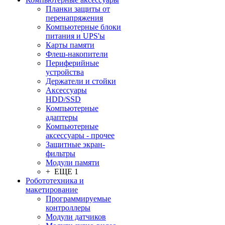
Планки защиты от
перенапряжения
Компьютерные блоки
питания и UPS'ы
Карты памяти
Флеш-накопители
Периферийные
устройства
Держатели и стойки
Аксессуары
HDD/SSD
Компьютерные
адаптеры
Компьютерные
аксессуары - прочее
Защитные экран-
фильтры
Модули памяти
+ ЕЩЕ 1
Робототехника и
макетирование
Программируемые
контроллеры
Модули датчиков