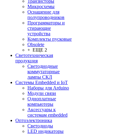
Транзисторы
Микросхемы
Оснащение для
полупроводников
Программаторы и
стирающие
устройства
Комплекты пусковые
Obsolete
+ ЕЩЕ 2
Светотехническая
продукция
Светодиодные
коммутаторные
лампы СКЛ
Системы Embedded и IoT
Наборы для Arduino
Модули связи
Одноплатные
компьютеры
Аксессуары к
системам embedded
Oптоэлектроника
Светодиоды
LED индикаторы