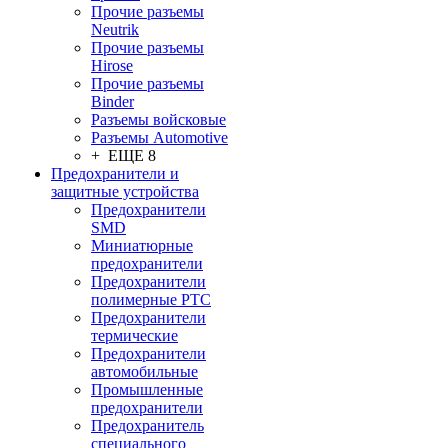
Прочие разъемы
Neutrik
Прочие разъемы
Hirose
Прочие разъемы
Binder
Разъемы войсковые
Разъeмы Automotive
+ ЕЩЕ 8
Предохранители и
защитные устройства
Предохранители
SMD
Миниатюрные
предохранители
Предохранители
полимерные PTC
Предохранители
термические
Предохранители
автомобильные
Промышленные
предохранители
Предохранитель
специального