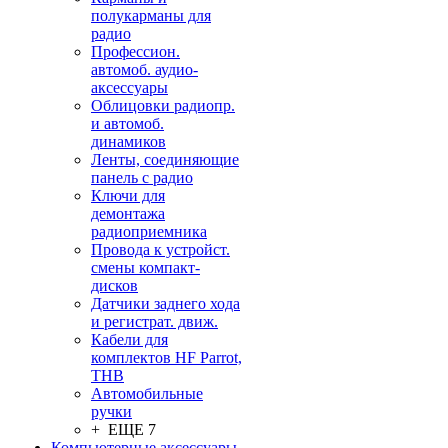
полукарманы для
радио
Профессион.
автомоб. аудио-
аксессуары
Облицовки радиопр.
и автомоб.
динамиков
Ленты, соединяющие
панель с радио
Ключи для
демонтажа
радиоприемника
Провода к устройст.
смены компакт-
дисков
Датчики заднего хода
и регистрат. движ.
Кабели для
комплектов HF Parrot,
THB
Автомобильные
ручки
+ ЕЩЕ 7
Компьютерные аксессуары