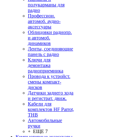
полукарманы для
радио
Профессион.
автомоб. аудио-
аксессуары
Облицовки радиопр.
и автомоб.
динамиков
Ленты, соединяющие
панель с радио
Ключи для
демонтажа
радиоприемника
Провода к устройст.
смены компакт-
дисков
Датчики заднего хода
и регистрат. движ.
Кабели для
комплектов HF Parrot,
THB
Автомобильные
ручки
+ ЕЩЕ 7
Компьютерные аксессуары