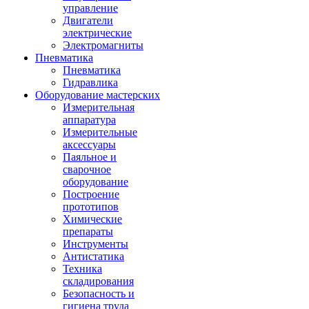
управление
Двигатели
электрические
Электромагниты
Пневматика
Пневматика
Гидравлика
Оборудование мастерских
Измерительная
аппаратура
Измерительные
аксессуары
Паяльное и
сварочное
оборудование
Построение
прототипов
Химические
препараты
Инструменты
Aнтистатика
Техника
складирования
Безопасность и
гигиена труда