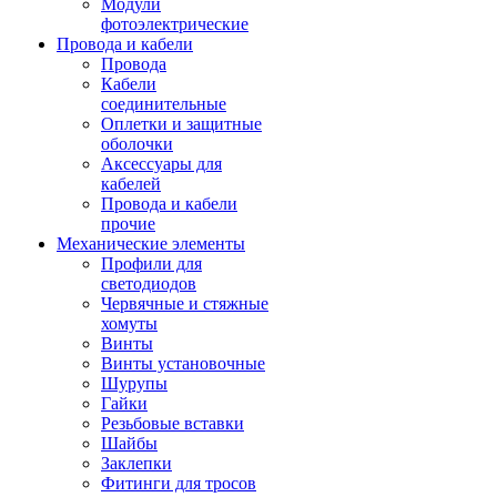
Модули
фотоэлектрические
Провода и кабели
Провода
Кабели
соединительные
Оплетки и защитные
оболочки
Аксессуары для
кабелей
Провода и кабели
прочие
Механические элементы
Профили для
светодиодов
Червячные и стяжные
хомуты
Винты
Винты установочные
Шурупы
Гайки
Резьбовые вставки
Шайбы
Заклепки
Фитинги для тросов