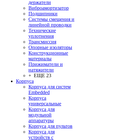
держатели
Виброамортизатор
Подшипники
Системы смещения и
линейной проводки
Технические
уплотнения
Трансмиссия
Опорные изоляторы
Конструкционные
материалы
Прижиматели и
натяжители
+ ЕЩЕ 23
Корпуса
Корпуса для систем
Embedded
Корпуса
универсальные
Корпуса для
модульной
аппаратуры
Корпуса для пультов
Корпуса для
устройств с