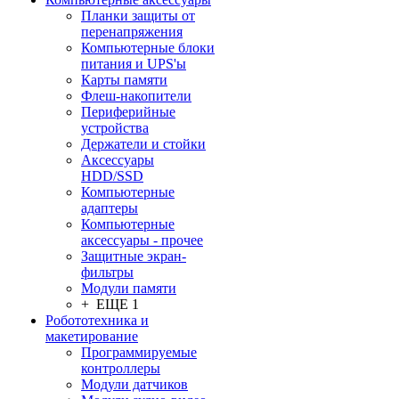
Планки защиты от
перенапряжения
Компьютерные блоки
питания и UPS'ы
Карты памяти
Флеш-накопители
Периферийные
устройства
Держатели и стойки
Аксессуары
HDD/SSD
Компьютерные
адаптеры
Компьютерные
аксессуары - прочее
Защитные экран-
фильтры
Модули памяти
+ ЕЩЕ 1
Робототехника и
макетирование
Программируемые
контроллеры
Модули датчиков