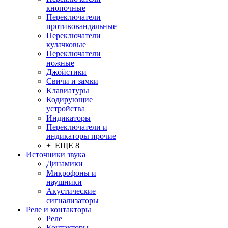
кнопочные
Переключатели
противовандальные
Переключатели
кулачковые
Переключатели
ножные
Джойстики
Свичи и замки
Клавиатуры
Кодирующие
устройства
Индикаторы
Переключатели и
индикаторы прочие
+ ЕЩЕ 8
Источники звука
Динамики
Микрофоны и
наушники
Акустические
сигнализаторы
Реле и контакторы
Реле
Контакторы