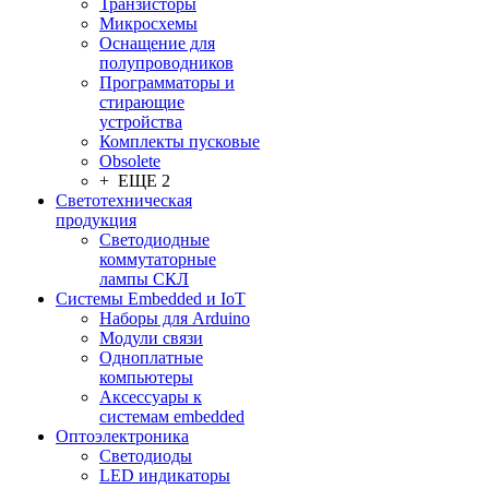
Транзисторы
Микросхемы
Оснащение для
полупроводников
Программаторы и
стирающие
устройства
Комплекты пусковые
Obsolete
+ ЕЩЕ 2
Светотехническая
продукция
Светодиодные
коммутаторные
лампы СКЛ
Системы Embedded и IoT
Наборы для Arduino
Модули связи
Одноплатные
компьютеры
Аксессуары к
системам embedded
Oптоэлектроника
Светодиоды
LED индикаторы