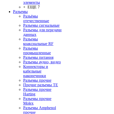
элементы
+ ЕЩЕ 7
Разъeмы
Разъёмы
отечественные
Разъeмы сигнальные
Разъeмы для передачи
данных
Разъeмы
коаксиальные RF
Разъeмы
промышленные
Разъeмы питания
Разъeмы аудио, видео
Коннекторы и
кабельные
наконечники
Разъeмы прочие
Прочие разъемы TE
Разъемы прочие
Harting
Разъемы прочие
Molex
Разъемы Amphenol
прочие