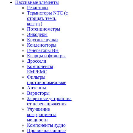
Пассивные элементы
Резисторы
Термисторы NTC (с
отрицат. темп.
коэфф.)
Потенциометры
Энкодеры
Круглые ручки
Конденсаторы
Генераторы ВН
Кварцы и фильтры
Дроссели
Компоненты
EMI/EMC
Фильтры
противопомеховые
Антенны
Варисторы
Защитные устройства
от перенапряжения
Улучшение
коэффициента
мощности
Компоненты аудио
Прочие пассивные