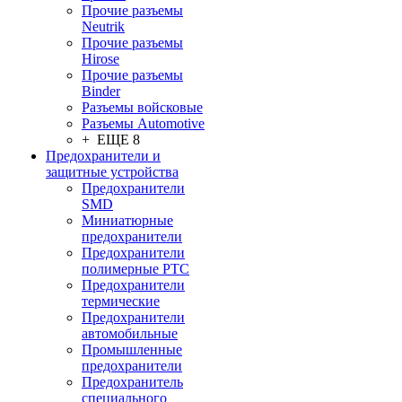
Прочие разъемы
Neutrik
Прочие разъемы
Hirose
Прочие разъемы
Binder
Разъемы войсковые
Разъeмы Automotive
+ ЕЩЕ 8
Предохранители и
защитные устройства
Предохранители
SMD
Миниатюрные
предохранители
Предохранители
полимерные PTC
Предохранители
термические
Предохранители
автомобильные
Промышленные
предохранители
Предохранитель
специального