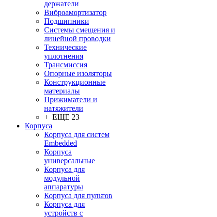
держатели
Виброамортизатор
Подшипники
Системы смещения и
линейной проводки
Технические
уплотнения
Трансмиссия
Опорные изоляторы
Конструкционные
материалы
Прижиматели и
натяжители
+ ЕЩЕ 23
Корпуса
Корпуса для систем
Embedded
Корпуса
универсальные
Корпуса для
модульной
аппаратуры
Корпуса для пультов
Корпуса для
устройств с