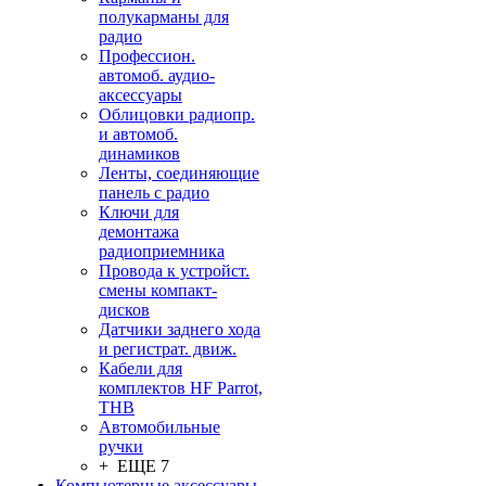
полукарманы для
радио
Профессион.
автомоб. аудио-
аксессуары
Облицовки радиопр.
и автомоб.
динамиков
Ленты, соединяющие
панель с радио
Ключи для
демонтажа
радиоприемника
Провода к устройст.
смены компакт-
дисков
Датчики заднего хода
и регистрат. движ.
Кабели для
комплектов HF Parrot,
THB
Автомобильные
ручки
+ ЕЩЕ 7
Компьютерные аксессуары