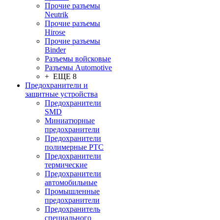
Прочие разъемы
Neutrik
Прочие разъемы
Hirose
Прочие разъемы
Binder
Разъемы войсковые
Разъeмы Automotive
+ ЕЩЕ 8
Предохранители и
защитные устройства
Предохранители
SMD
Миниатюрные
предохранители
Предохранители
полимерные PTC
Предохранители
термические
Предохранители
автомобильные
Промышленные
предохранители
Предохранитель
специального