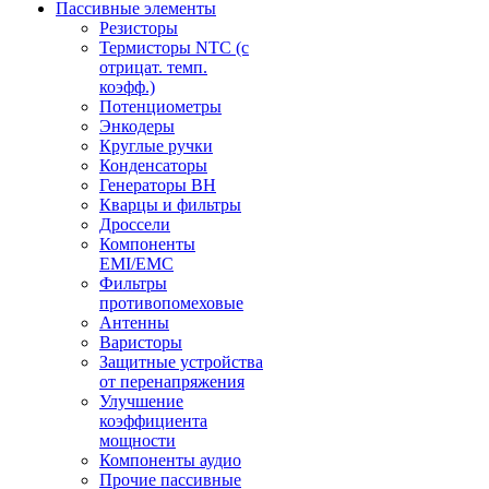
Пассивные элементы
Резисторы
Термисторы NTC (с
отрицат. темп.
коэфф.)
Потенциометры
Энкодеры
Круглые ручки
Конденсаторы
Генераторы ВН
Кварцы и фильтры
Дроссели
Компоненты
EMI/EMC
Фильтры
противопомеховые
Антенны
Варисторы
Защитные устройства
от перенапряжения
Улучшение
коэффициента
мощности
Компоненты аудио
Прочие пассивные