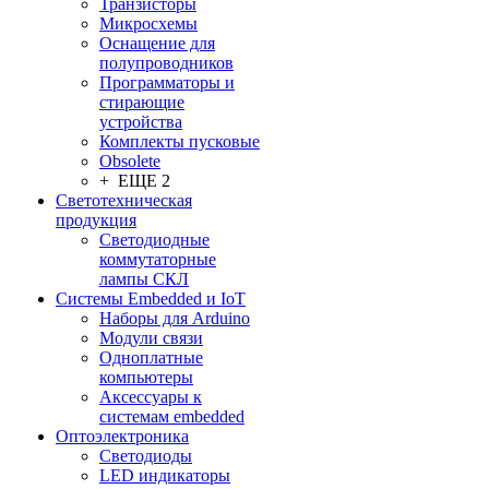
Транзисторы
Микросхемы
Оснащение для
полупроводников
Программаторы и
стирающие
устройства
Комплекты пусковые
Obsolete
+ ЕЩЕ 2
Светотехническая
продукция
Светодиодные
коммутаторные
лампы СКЛ
Системы Embedded и IoT
Наборы для Arduino
Модули связи
Одноплатные
компьютеры
Аксессуары к
системам embedded
Oптоэлектроника
Светодиоды
LED индикаторы