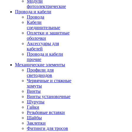
Модули
фотоэлектрические
Провода и кабели
Провода
Кабели
соединительные
Оплетки и защитные
оболочки
Аксессуары для
кабелей
Провода и кабели
прочие
Механические элементы
Профили для
светодиодов
Червячные и стяжные
хомуты
Винты
Винты установочные
Шурупы
Гайки
Резьбовые вставки
Шайбы
Заклепки
Фитинги для тросов