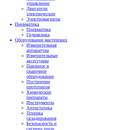
управление
Двигатели
электрические
Электромагниты
Пневматика
Пневматика
Гидравлика
Оборудование мастерских
Измерительная
аппаратура
Измерительные
аксессуары
Паяльное и
сварочное
оборудование
Построение
прототипов
Химические
препараты
Инструменты
Aнтистатика
Техника
складирования
Безопасность и
гигиена труда