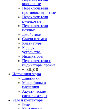
кнопочные
Переключатели
противовандальные
Переключатели
кулачковые
Переключатели
ножные
Джойстики
Свичи и замки
Клавиатуры
Кодирующие
устройства
Индикаторы
Переключатели и
индикаторы прочие
+ ЕЩЕ 8
Источники звука
Динамики
Микрофоны и
наушники
Акустические
сигнализаторы
Реле и контакторы
Реле
Контакторы