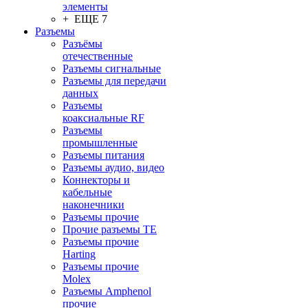
элементы
+ ЕЩЕ 7
Разъeмы
Разъёмы
отечественные
Разъeмы сигнальные
Разъeмы для передачи
данных
Разъeмы
коаксиальные RF
Разъeмы
промышленные
Разъeмы питания
Разъeмы аудио, видео
Коннекторы и
кабельные
наконечники
Разъeмы прочие
Прочие разъемы TE
Разъемы прочие
Harting
Разъемы прочие
Molex
Разъемы Amphenol
прочие