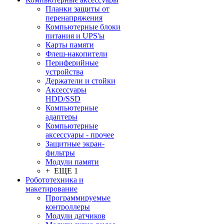
Планки защиты от
перенапряжения
Компьютерные блоки
питания и UPS'ы
Карты памяти
Флеш-накопители
Периферийные
устройства
Держатели и стойки
Аксессуары
HDD/SSD
Компьютерные
адаптеры
Компьютерные
аксессуары - прочее
Защитные экран-
фильтры
Модули памяти
+ ЕЩЕ 1
Робототехника и
макетирование
Программируемые
контроллеры
Модули датчиков