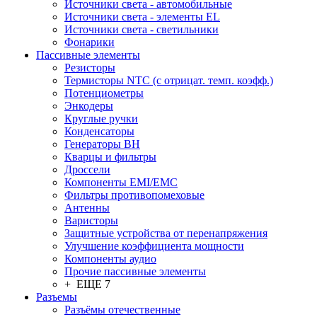
Источники света - автомобильные
Источники света - элементы EL
Источники света - светильники
Фонарики
Пассивные элементы
Резисторы
Термисторы NTC (с отрицат. темп. коэфф.)
Потенциометры
Энкодеры
Круглые ручки
Конденсаторы
Генераторы ВН
Кварцы и фильтры
Дроссели
Компоненты EMI/EMC
Фильтры противопомеховые
Антенны
Варисторы
Защитные устройства от перенапряжения
Улучшение коэффициента мощности
Компоненты аудио
Прочие пассивные элементы
+ ЕЩЕ 7
Разъeмы
Разъёмы отечественные