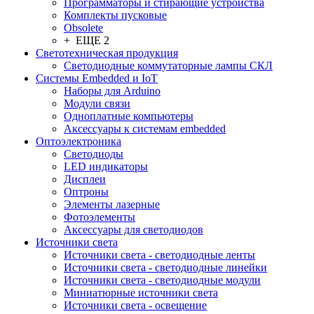
Программаторы и стирающие устройства
Комплекты пусковые
Obsolete
+ ЕЩЕ 2
Светотехническая продукция
Светодиодные коммутаторные лампы СКЛ
Системы Embedded и IoT
Наборы для Arduino
Модули связи
Одноплатные компьютеры
Аксессуары к системам embedded
Oптоэлектроника
Светодиоды
LED индикаторы
Дисплеи
Оптроны
Элементы лазерные
Фотоэлементы
Аксессуары для светодиодов
Источники света
Источники света - светодиодные ленты
Источники света - светодиодные линейки
Источники света - светодиодные модули
Миниатюрные источники света
Источники света - освещение