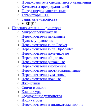
Предохранитель специального назначения
Комплекты предохранителей
Гнезда предохранительные
Термисторы PTC
Защитные устройства
+ ЕЩЕ 1
Переключатели и индикаторы
Микропереключатели
Переключатели панельные
Пульты управления
Переключатели типа Rocker
Переключатели типа Dip-Switch
Переключатели ползунковые
Переключатели оборотные
Переключатели рычажные
Переключатели кнопочные
Переключатели противовандальные
Переключатели кулачковые
Переключатели ножные
Джойстики
Свичи и замки
Клавиатуры
Кодирующие устройства
Индикаторы
Переключатели и индикаторы прочие