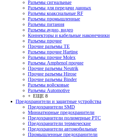
Разъeмы сигнальные
Разъeмы для передачи данных
Разъeмы коаксиальные RF
Разъeмы промышленные
Разъeмы питания
Разъeмы аудио, видео
Коннекторы и кабельные наконечники
Разъeмы прочие
Прочие разъемы TE
Разъемы прочие Harting
Разъемы прочие Molex
Разъемы Amphenol прочие
Прочие разъемы Neutrik
Прочие разъемы Hirose
Прочие разъемы Binder
Разъемы войсковые
Разъeмы Automotive
+ ЕЩЕ 8
Предохранители и защитные устройства
Предохранители SMD
Миниатюрные предохранители
Предохранители полимерные PTC
Предохранители термические
Предохранители автомобильные
Промышленные предохранители