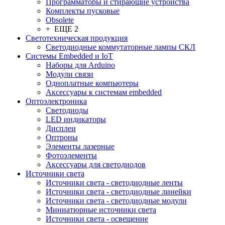
Программаторы и стирающие устройства
Комплекты пусковые
Obsolete
+ ЕЩЕ 2
Светотехническая продукция
Светодиодные коммутаторные лампы СКЛ
Системы Embedded и IoT
Наборы для Arduino
Модули связи
Одноплатные компьютеры
Аксессуары к системам embedded
Oптоэлектроника
Светодиоды
LED индикаторы
Дисплеи
Оптроны
Элементы лазерные
Фотоэлементы
Аксессуары для светодиодов
Источники света
Источники света - светодиодные ленты
Источники света - светодиодные линейки
Источники света - светодиодные модули
Миниатюрные источники света
Источники света - освещение