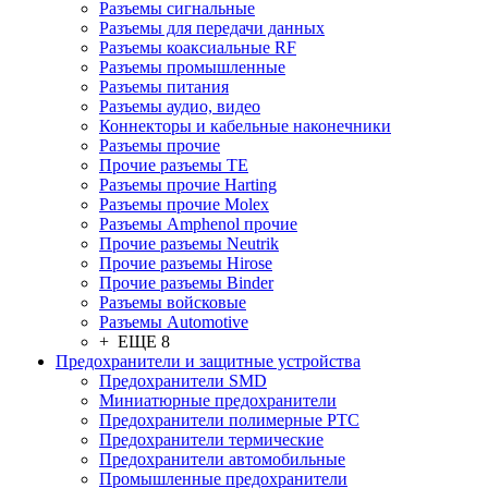
Разъeмы сигнальные
Разъeмы для передачи данных
Разъeмы коаксиальные RF
Разъeмы промышленные
Разъeмы питания
Разъeмы аудио, видео
Коннекторы и кабельные наконечники
Разъeмы прочие
Прочие разъемы TE
Разъемы прочие Harting
Разъемы прочие Molex
Разъемы Amphenol прочие
Прочие разъемы Neutrik
Прочие разъемы Hirose
Прочие разъемы Binder
Разъемы войсковые
Разъeмы Automotive
+ ЕЩЕ 8
Предохранители и защитные устройства
Предохранители SMD
Миниатюрные предохранители
Предохранители полимерные PTC
Предохранители термические
Предохранители автомобильные
Промышленные предохранители