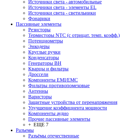
Источники света - автомобильные
Источники света - элементы EL
Источники света - светильники
Фонарики
Пассивные элементы
Резисторы
Термисторы NTC (с отрицат. темп. коэфф.)
Потенциометры
Энкодеры
Круглые ручки
Конденсаторы
Генераторы ВН
Кварцы и фильтры
Дроссели
Компоненты EMI/EMC
Фильтры противопомеховые
Антенны
Варисторы
Защитные устройства от перенапряжения
Улучшение коэффициента мощности
Компоненты аудио
Прочие пассивные элементы
+ ЕЩЕ 7
Разъeмы
Разъёмы отечественные