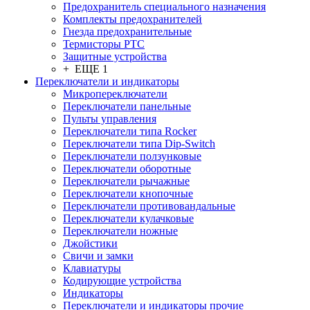
Предохранитель специального назначения
Комплекты предохранителей
Гнезда предохранительные
Термисторы PTC
Защитные устройства
+ ЕЩЕ 1
Переключатели и индикаторы
Микропереключатели
Переключатели панельные
Пульты управления
Переключатели типа Rocker
Переключатели типа Dip-Switch
Переключатели ползунковые
Переключатели оборотные
Переключатели рычажные
Переключатели кнопочные
Переключатели противовандальные
Переключатели кулачковые
Переключатели ножные
Джойстики
Свичи и замки
Клавиатуры
Кодирующие устройства
Индикаторы
Переключатели и индикаторы прочие