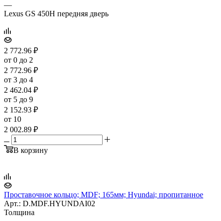
—
Lexus GS 450H передняя дверь
2 772.96
₽
от 0 до 2
2 772.96
₽
от 3 до 4
2 462.04
₽
от 5 до 9
2 152.93
₽
от 10
2 002.89
₽
В корзину
Проставочное кольцо; MDF; 165мм; Hyundai; пропитанное
Арт.: D.MDF.HYUNDAI02
Толщина