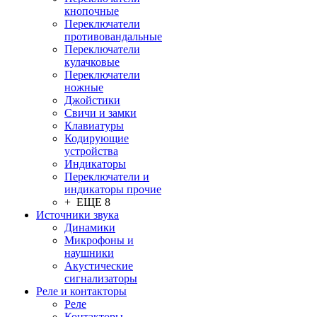
кнопочные
Переключатели
противовандальные
Переключатели
кулачковые
Переключатели
ножные
Джойстики
Свичи и замки
Клавиатуры
Кодирующие
устройства
Индикаторы
Переключатели и
индикаторы прочие
+ ЕЩЕ 8
Источники звука
Динамики
Микрофоны и
наушники
Акустические
сигнализаторы
Реле и контакторы
Реле
Контакторы