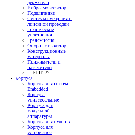
держатели
Виброамортизатор
Подшипники
Системы смещения и
линейной проводки
Технические
уплотнения
Трансмиссия
Опорные изоляторы
Конструкционные
материалы
Прижиматели и
натяжители
+ ЕЩЕ 23
Корпуса
Корпуса для систем
Embedded
Корпуса
универсальные
Корпуса для
модульной
аппаратуры
Корпуса для пультов
Корпуса для
устройств с