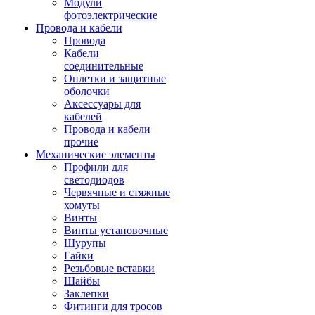
Модули
фотоэлектрические
Провода и кабели
Провода
Кабели
соединительные
Оплетки и защитные
оболочки
Аксессуары для
кабелей
Провода и кабели
прочие
Механические элементы
Профили для
светодиодов
Червячные и стяжные
хомуты
Винты
Винты установочные
Шурупы
Гайки
Резьбовые вставки
Шайбы
Заклепки
Фитинги для тросов