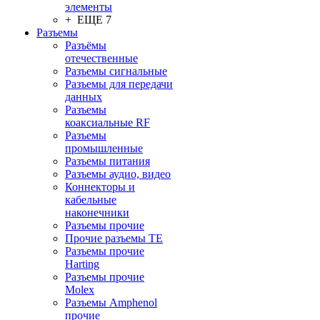
элементы
+ ЕЩЕ 7
Разъeмы
Разъёмы
отечественные
Разъeмы сигнальные
Разъeмы для передачи
данных
Разъeмы
коаксиальные RF
Разъeмы
промышленные
Разъeмы питания
Разъeмы аудио, видео
Коннекторы и
кабельные
наконечники
Разъeмы прочие
Прочие разъемы TE
Разъемы прочие
Harting
Разъемы прочие
Molex
Разъемы Amphenol
прочие