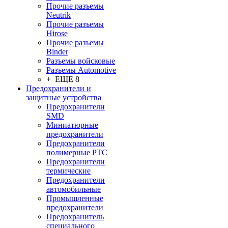
Прочие разъемы
Neutrik
Прочие разъемы
Hirose
Прочие разъемы
Binder
Разъемы войсковые
Разъeмы Automotive
+ ЕЩЕ 8
Предохранители и
защитные устройства
Предохранители
SMD
Миниатюрные
предохранители
Предохранители
полимерные PTC
Предохранители
термические
Предохранители
автомобильные
Промышленные
предохранители
Предохранитель
специального