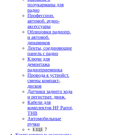
полукарманы для
радио
Профессион.
автомоб. аудио-
аксессуары
Облицовки радиопр.
и автомоб.
динамиков
Ленты, соединяющие
панель с радио
Ключи для
демонтажа
радиоприемника
Провода к устройст.
смены компакт-
дисков
Датчики заднего хода
и регистрат. движ.
Кабели для
комплектов HF Parrot,
THB
Автомобильные
ручки
+ ЕЩЕ 7
Компьютерные аксессуары