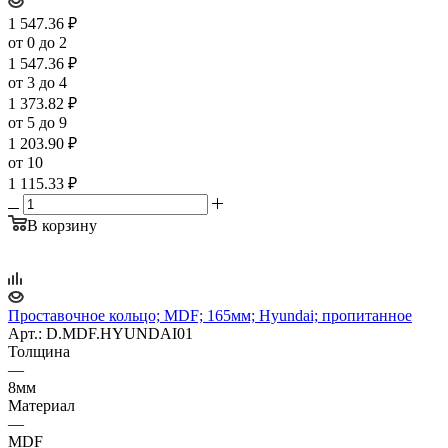
1 547.36
₽
от 0 до 2
1 547.36
₽
от 3 до 4
1 373.82
₽
от 5 до 9
1 203.90
₽
от 10
1 115.33
₽
В корзину
Проставочное кольцо; MDF; 165мм; Hyundai; пропитанное
Арт.: D.MDF.HYUNDAI01
Толщина
—
8мм
Материал
—
MDF