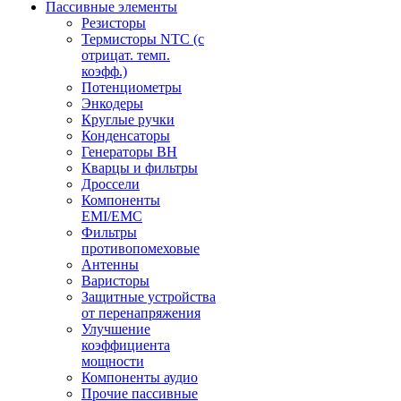
Пассивные элементы
Резисторы
Термисторы NTC (с
отрицат. темп.
коэфф.)
Потенциометры
Энкодеры
Круглые ручки
Конденсаторы
Генераторы ВН
Кварцы и фильтры
Дроссели
Компоненты
EMI/EMC
Фильтры
противопомеховые
Антенны
Варисторы
Защитные устройства
от перенапряжения
Улучшение
коэффициента
мощности
Компоненты аудио
Прочие пассивные