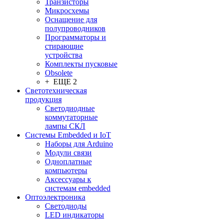
Транзисторы
Микросхемы
Оснащение для
полупроводников
Программаторы и
стирающие
устройства
Комплекты пусковые
Obsolete
+ ЕЩЕ 2
Светотехническая
продукция
Светодиодные
коммутаторные
лампы СКЛ
Системы Embedded и IoT
Наборы для Arduino
Модули связи
Одноплатные
компьютеры
Аксессуары к
системам embedded
Oптоэлектроника
Светодиоды
LED индикаторы