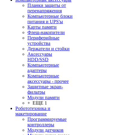
Планки защиты от
перенапряжения
Компьютерные блоки
питания и UPS'ы
Карты памяти
Флеш-накопители
Периферийные
устройства
Держатели и стойки
Аксессуары
HDD/SSD
Компьютерные
адаптеры
Компьютерные
аксессуары - прочее
Защитные экран-
фильтры
Модули памяти
+ ЕЩЕ 1
Робототехника и
макетирование
Программируемые
контроллеры
Модули датчиков