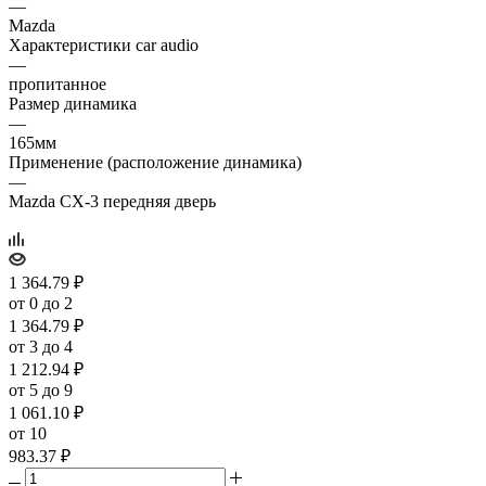
—
Mazda
Характеристики car audio
—
пропитанное
Размер динамика
—
165мм
Применение (расположение динамика)
—
Mazda CX-3 передняя дверь
1 364.79
₽
от 0 до 2
1 364.79
₽
от 3 до 4
1 212.94
₽
от 5 до 9
1 061.10
₽
от 10
983.37
₽