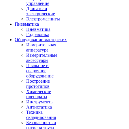
управление
Двигатели
электрические
Электромагниты
Пневматика
Пневматика
Гидравлика
Оборудование мастерских
Измерительная
аппаратура
Измерительные
аксессуары
Паяльное и
сварочное
оборудование
Построение
прототипов
Химические
препараты
Инструменты
Aнтистатика
Техника
складирования
Безопасность и
гигиена труда