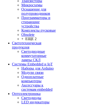
Транзисторы
Микросхемы
Оснащение для
полупроводников
Программаторы и
стирающие
устройства
Комплекты пусковые
Obsolete
+ ЕЩЕ 2
Светотехническая
продукция
Светодиодные
коммутаторные
лампы СКЛ
Системы Embedded и IoT
Наборы для Arduino
Модули связи
Одноплатные
компьютеры
Аксессуары к
системам embedded
Oптоэлектроника
Светодиоды
LED индикаторы