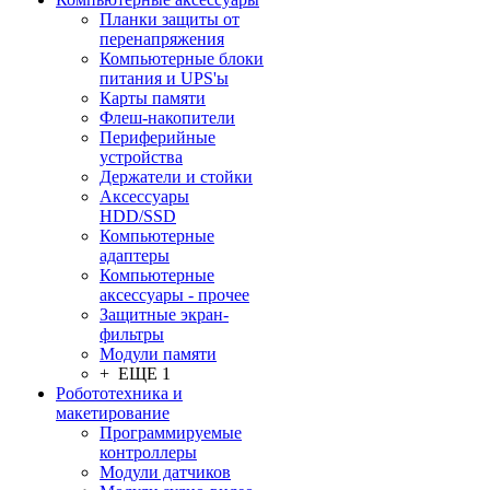
Планки защиты от
перенапряжения
Компьютерные блоки
питания и UPS'ы
Карты памяти
Флеш-накопители
Периферийные
устройства
Держатели и стойки
Аксессуары
HDD/SSD
Компьютерные
адаптеры
Компьютерные
аксессуары - прочее
Защитные экран-
фильтры
Модули памяти
+ ЕЩЕ 1
Робототехника и
макетирование
Программируемые
контроллеры
Модули датчиков