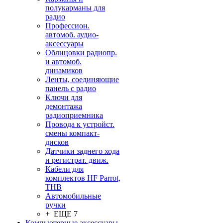
полукарманы для
радио
Профессион.
автомоб. аудио-
аксессуары
Облицовки радиопр.
и автомоб.
динамиков
Ленты, соединяющие
панель с радио
Ключи для
демонтажа
радиоприемника
Провода к устройст.
смены компакт-
дисков
Датчики заднего хода
и регистрат. движ.
Кабели для
комплектов HF Parrot,
THB
Автомобильные
ручки
+ ЕЩЕ 7
Компьютерные аксессуары