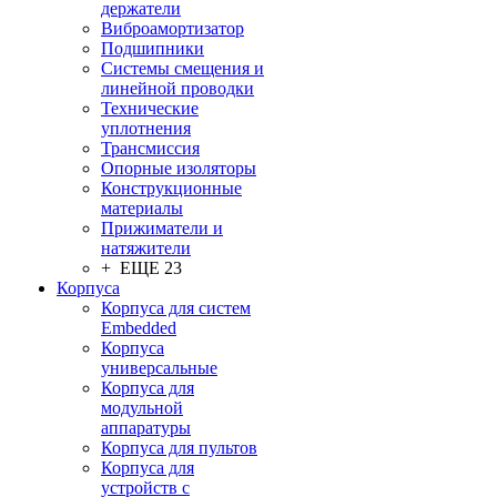
держатели
Виброамортизатор
Подшипники
Системы смещения и
линейной проводки
Технические
уплотнения
Трансмиссия
Опорные изоляторы
Конструкционные
материалы
Прижиматели и
натяжители
+ ЕЩЕ 23
Корпуса
Корпуса для систем
Embedded
Корпуса
универсальные
Корпуса для
модульной
аппаратуры
Корпуса для пультов
Корпуса для
устройств с