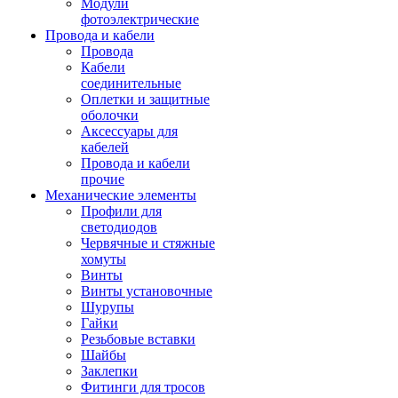
Модули
фотоэлектрические
Провода и кабели
Провода
Кабели
соединительные
Оплетки и защитные
оболочки
Аксессуары для
кабелей
Провода и кабели
прочие
Механические элементы
Профили для
светодиодов
Червячные и стяжные
хомуты
Винты
Винты установочные
Шурупы
Гайки
Резьбовые вставки
Шайбы
Заклепки
Фитинги для тросов