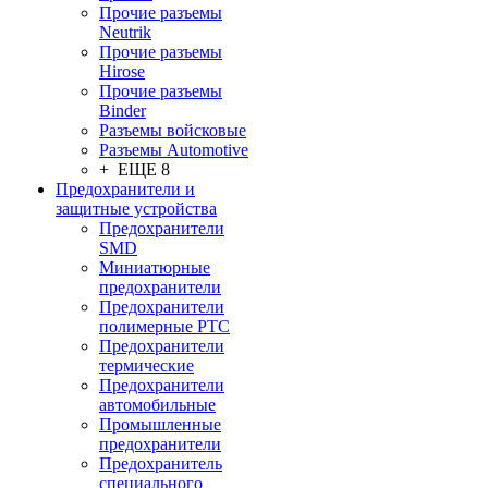
Прочие разъемы
Neutrik
Прочие разъемы
Hirose
Прочие разъемы
Binder
Разъемы войсковые
Разъeмы Automotive
+ ЕЩЕ 8
Предохранители и
защитные устройства
Предохранители
SMD
Миниатюрные
предохранители
Предохранители
полимерные PTC
Предохранители
термические
Предохранители
автомобильные
Промышленные
предохранители
Предохранитель
специального