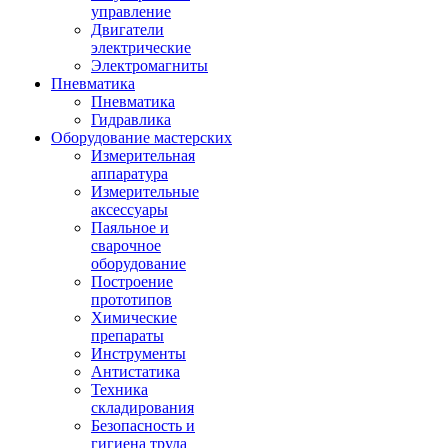
управление
Двигатели
электрические
Электромагниты
Пневматика
Пневматика
Гидравлика
Оборудование мастерских
Измерительная
аппаратура
Измерительные
аксессуары
Паяльное и
сварочное
оборудование
Построение
прототипов
Химические
препараты
Инструменты
Aнтистатика
Техника
складирования
Безопасность и
гигиена труда