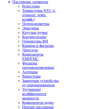
Пассивные элементы
Резисторы
Термисторы NTC (с
отрицат. темп.
коэфф.)
Потенциометры
Энкодеры
Круглые ручки
Конденсаторы
Генераторы ВН
Кварцы и фильтры
Дроссели
Компоненты
EMI/EMC
Фильтры
противопомеховые
Антенны
Варисторы
Защитные устройства
от перенапряжения
Улучшение
коэффициента
мощности
Компоненты аудио
Прочие пассивные