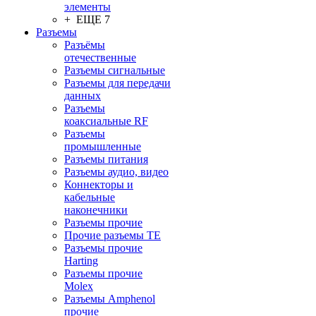
элементы
+ ЕЩЕ 7
Разъeмы
Разъёмы
отечественные
Разъeмы сигнальные
Разъeмы для передачи
данных
Разъeмы
коаксиальные RF
Разъeмы
промышленные
Разъeмы питания
Разъeмы аудио, видео
Коннекторы и
кабельные
наконечники
Разъeмы прочие
Прочие разъемы TE
Разъемы прочие
Harting
Разъемы прочие
Molex
Разъемы Amphenol
прочие