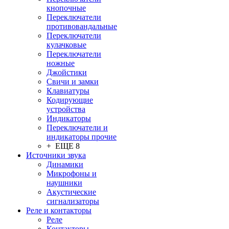
кнопочные
Переключатели
противовандальные
Переключатели
кулачковые
Переключатели
ножные
Джойстики
Свичи и замки
Клавиатуры
Кодирующие
устройства
Индикаторы
Переключатели и
индикаторы прочие
+ ЕЩЕ 8
Источники звука
Динамики
Микрофоны и
наушники
Акустические
сигнализаторы
Реле и контакторы
Реле
Контакторы