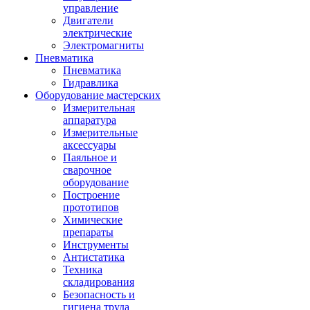
управление
Двигатели
электрические
Электромагниты
Пневматика
Пневматика
Гидравлика
Оборудование мастерских
Измерительная
аппаратура
Измерительные
аксессуары
Паяльное и
сварочное
оборудование
Построение
прототипов
Химические
препараты
Инструменты
Aнтистатика
Техника
складирования
Безопасность и
гигиена труда