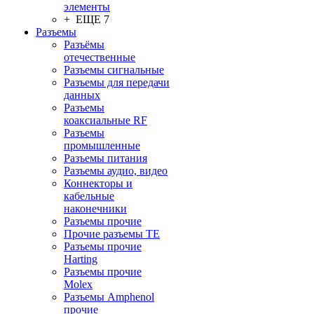
элементы
+ ЕЩЕ 7
Разъeмы
Разъёмы
отечественные
Разъeмы сигнальные
Разъeмы для передачи
данных
Разъeмы
коаксиальные RF
Разъeмы
промышленные
Разъeмы питания
Разъeмы аудио, видео
Коннекторы и
кабельные
наконечники
Разъeмы прочие
Прочие разъемы TE
Разъемы прочие
Harting
Разъемы прочие
Molex
Разъемы Amphenol
прочие