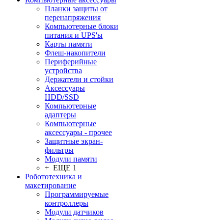
Планки защиты от
перенапряжения
Компьютерные блоки
питания и UPS'ы
Карты памяти
Флеш-накопители
Периферийные
устройства
Держатели и стойки
Аксессуары
HDD/SSD
Компьютерные
адаптеры
Компьютерные
аксессуары - прочее
Защитные экран-
фильтры
Модули памяти
+ ЕЩЕ 1
Робототехника и
макетирование
Программируемые
контроллеры
Модули датчиков