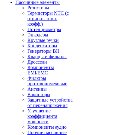
Пассивные элементы
Резисторы
Термисторы NTC (с
отрицат. темп.
коэфф.)
Потенциометры
Энкодеры
Круглые ручки
Конденсаторы
Генераторы ВН
Кварцы и фильтры
Дроссели
Компоненты
EMI/EMC
Фильтры
противопомеховые
Антенны
Варисторы
Защитные устройства
от перенапряжения
Улучшение
коэффициента
мощности
Компоненты аудио
Прочие пассивные