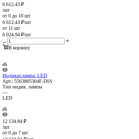
6 612.43
₽
/шт
от 0 до 10 шт
6 612.43
₽
/шт
от 11 шт
6 024.94
₽
/шт
В корзину
Индикат.лампа: LED
Арт.: 5563805304F-DIA
Тип индик. лампы
—
LED
12 134.84
₽
/шт
от 0 до 7 шт