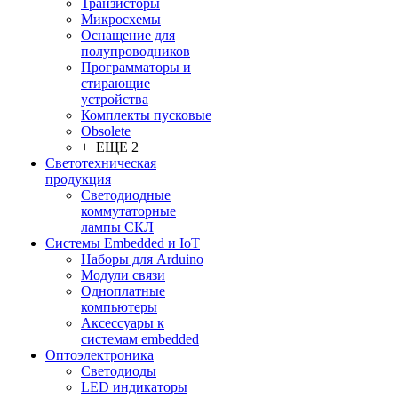
Транзисторы
Микросхемы
Оснащение для
полупроводников
Программаторы и
стирающие
устройства
Комплекты пусковые
Obsolete
+ ЕЩЕ 2
Светотехническая
продукция
Светодиодные
коммутаторные
лампы СКЛ
Системы Embedded и IoT
Наборы для Arduino
Модули связи
Одноплатные
компьютеры
Аксессуары к
системам embedded
Oптоэлектроника
Светодиоды
LED индикаторы