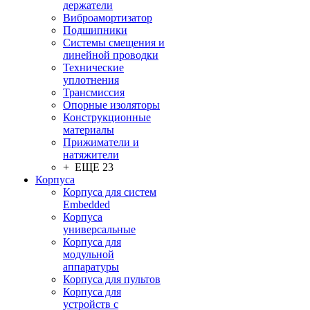
держатели
Виброамортизатор
Подшипники
Системы смещения и
линейной проводки
Технические
уплотнения
Трансмиссия
Опорные изоляторы
Конструкционные
материалы
Прижиматели и
натяжители
+ ЕЩЕ 23
Корпуса
Корпуса для систем
Embedded
Корпуса
универсальные
Корпуса для
модульной
аппаратуры
Корпуса для пультов
Корпуса для
устройств с