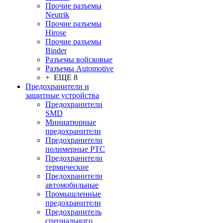
Прочие разъемы
Neutrik
Прочие разъемы
Hirose
Прочие разъемы
Binder
Разъемы войсковые
Разъeмы Automotive
+ ЕЩЕ 8
Предохранители и
защитные устройства
Предохранители
SMD
Миниатюрные
предохранители
Предохранители
полимерные PTC
Предохранители
термические
Предохранители
автомобильные
Промышленные
предохранители
Предохранитель
специального