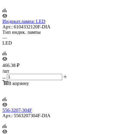
Индикат.лампа: LED
Арт.: 6104332120F-DIA
Тип индик. лампы
—
LED
466.38
₽
/шт
В корзину
556-3207-304F
Арт.: 5563207304F-DIA