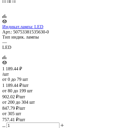
Индикат.лампа: LED
Арт.: 50753381535630-0
Тип индик. лампы
—
LED
1 189.44
₽
/шт
от 0 до 79 шт
1 189.44
₽
/шт
от 80 до 199 шт
902.02
₽
/шт
от 200 до 304 шт
847.79
₽
/шт
от 305 шт
757.41
₽
/шт