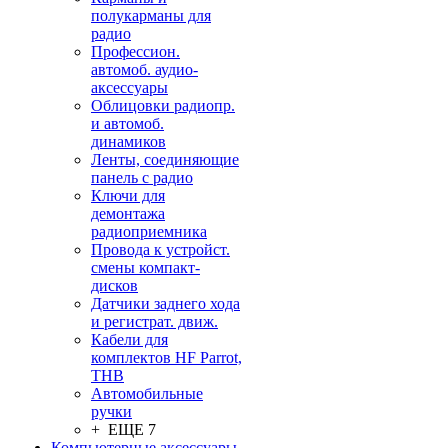
полукарманы для
радио
Профессион.
автомоб. аудио-
аксессуары
Облицовки радиопр.
и автомоб.
динамиков
Ленты, соединяющие
панель с радио
Ключи для
демонтажа
радиоприемника
Провода к устройст.
смены компакт-
дисков
Датчики заднего хода
и регистрат. движ.
Кабели для
комплектов HF Parrot,
THB
Автомобильные
ручки
+ ЕЩЕ 7
Компьютерные аксессуары