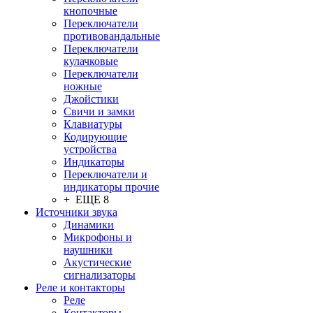
кнопочные
Переключатели
противовандальные
Переключатели
кулачковые
Переключатели
ножные
Джойстики
Свичи и замки
Клавиатуры
Кодирующие
устройства
Индикаторы
Переключатели и
индикаторы прочие
+ ЕЩЕ 8
Источники звука
Динамики
Микрофоны и
наушники
Акустические
сигнализаторы
Реле и контакторы
Реле
Контакторы