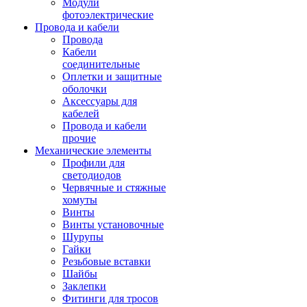
Модули
фотоэлектрические
Провода и кабели
Провода
Кабели
соединительные
Оплетки и защитные
оболочки
Аксессуары для
кабелей
Провода и кабели
прочие
Механические элементы
Профили для
светодиодов
Червячные и стяжные
хомуты
Винты
Винты установочные
Шурупы
Гайки
Резьбовые вставки
Шайбы
Заклепки
Фитинги для тросов