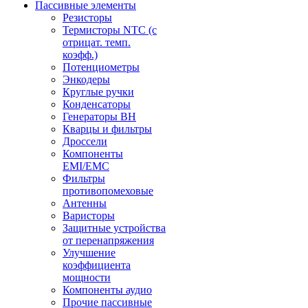
Пассивные элементы
Резисторы
Термисторы NTC (с
отрицат. темп.
коэфф.)
Потенциометры
Энкодеры
Круглые ручки
Конденсаторы
Генераторы ВН
Кварцы и фильтры
Дроссели
Компоненты
EMI/EMC
Фильтры
противопомеховые
Антенны
Варисторы
Защитные устройства
от перенапряжения
Улучшение
коэффициента
мощности
Компоненты аудио
Прочие пассивные