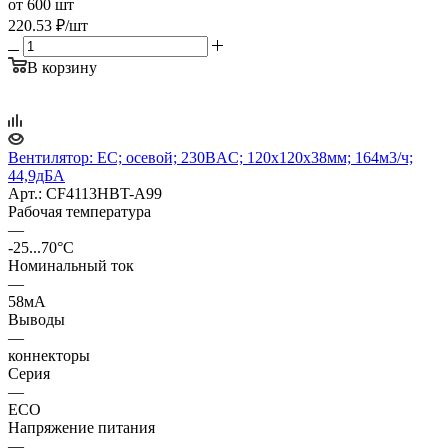
от 600 шт
220.53
₽
/шт
В корзину
Вентилятор: EC; осевой; 230ВAC; 120x120x38мм; 164м3/ч;
44,9дБА
Арт.: CF4113HBT-A99
Рабочая температура
—
-25...70°C
Номинальный ток
—
58мА
Выводы
—
коннекторы
Серия
—
ECO
Напряжение питания
—