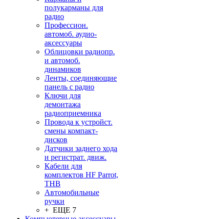
полукарманы для
радио
Профессион.
автомоб. аудио-
аксессуары
Облицовки радиопр.
и автомоб.
динамиков
Ленты, соединяющие
панель с радио
Ключи для
демонтажа
радиоприемника
Провода к устройст.
смены компакт-
дисков
Датчики заднего хода
и регистрат. движ.
Кабели для
комплектов HF Parrot,
THB
Автомобильные
ручки
+ ЕЩЕ 7
Компьютерные аксессуары