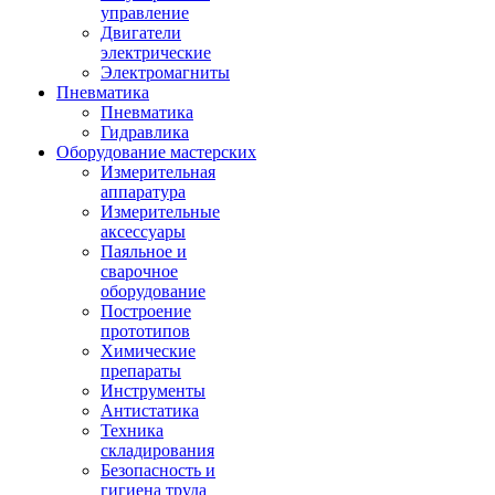
управление
Двигатели
электрические
Электромагниты
Пневматика
Пневматика
Гидравлика
Оборудование мастерских
Измерительная
аппаратура
Измерительные
аксессуары
Паяльное и
сварочное
оборудование
Построение
прототипов
Химические
препараты
Инструменты
Aнтистатика
Техника
складирования
Безопасность и
гигиена труда