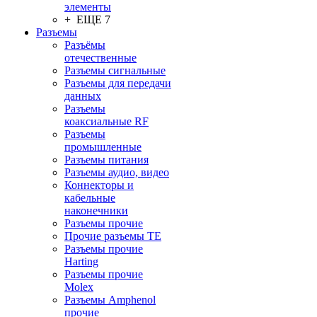
элементы
+ ЕЩЕ 7
Разъeмы
Разъёмы
отечественные
Разъeмы сигнальные
Разъeмы для передачи
данных
Разъeмы
коаксиальные RF
Разъeмы
промышленные
Разъeмы питания
Разъeмы аудио, видео
Коннекторы и
кабельные
наконечники
Разъeмы прочие
Прочие разъемы TE
Разъемы прочие
Harting
Разъемы прочие
Molex
Разъемы Amphenol
прочие