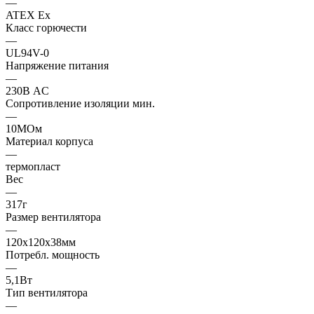
—
ATEX Ex
Класс горючести
—
UL94V-0
Напряжение питания
—
230В AC
Сопротивление изоляции мин.
—
10МОм
Материал корпуса
—
термопласт
Вес
—
317г
Размер вентилятора
—
120x120x38мм
Потребл. мощность
—
5,1Вт
Тип вентилятора
—