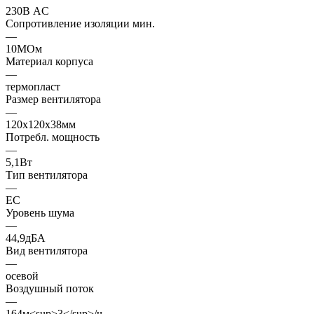
230В AC
Сопротивление изоляции мин.
—
10МОм
Материал корпуса
—
термопласт
Размер вентилятора
—
120x120x38мм
Потребл. мощность
—
5,1Вт
Тип вентилятора
—
EC
Уровень шума
—
44,9дБА
Вид вентилятора
—
осевой
Воздушный поток
—
164м<sup>3</sup>/ч