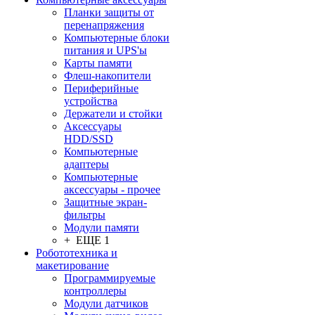
Планки защиты от
перенапряжения
Компьютерные блоки
питания и UPS'ы
Карты памяти
Флеш-накопители
Периферийные
устройства
Держатели и стойки
Аксессуары
HDD/SSD
Компьютерные
адаптеры
Компьютерные
аксессуары - прочее
Защитные экран-
фильтры
Модули памяти
+ ЕЩЕ 1
Робототехника и
макетирование
Программируемые
контроллеры
Модули датчиков