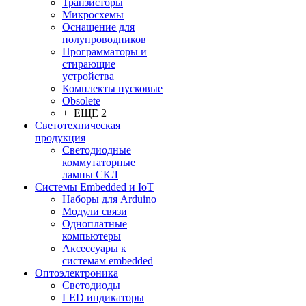
Транзисторы
Микросхемы
Оснащение для
полупроводников
Программаторы и
стирающие
устройства
Комплекты пусковые
Obsolete
+ ЕЩЕ 2
Светотехническая
продукция
Светодиодные
коммутаторные
лампы СКЛ
Системы Embedded и IoT
Наборы для Arduino
Модули связи
Одноплатные
компьютеры
Аксессуары к
системам embedded
Oптоэлектроника
Светодиоды
LED индикаторы