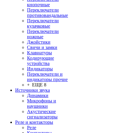
кнопочные
Переключатели
противовандальные
Переключатели
кулачковые
Переключатели
ножные
Джойстики
Свичи и замки
Клавиатуры
Кодирующие
устройства
Индикаторы
Переключатели и
индикаторы прочие
+ ЕЩЕ 8
Источники звука
Динамики
Микрофоны и
наушники
Акустические
сигнализаторы
Реле и контакторы
Реле
Контакторы