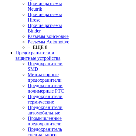
Прочие разъемы
Neutrik
Прочие разъемы
Hirose
Прочие разъемы
Binder
Разъемы войсковые
Разъeмы Automotive
+ ЕЩЕ 8
Предохранители и
защитные устройства
Предохранители
SMD
Миниатюрные
предохранители
Предохранители
полимерные PTC
Предохранители
термические
Предохранители
автомобильные
Промышленные
предохранители
Предохранитель
специального