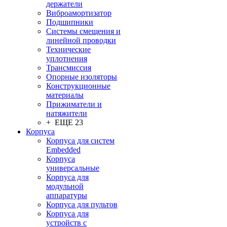
держатели
Виброамортизатор
Подшипники
Системы смещения и
линейной проводки
Технические
уплотнения
Трансмиссия
Опорные изоляторы
Конструкционные
материалы
Прижиматели и
натяжители
+ ЕЩЕ 23
Корпуса
Корпуса для систем
Embedded
Корпуса
универсальные
Корпуса для
модульной
аппаратуры
Корпуса для пультов
Корпуса для
устройств с