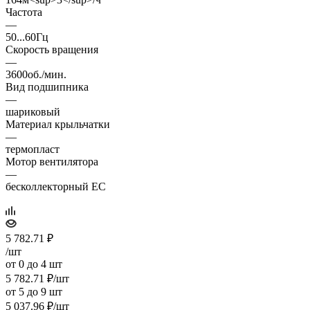
Частота
—
50...60Гц
Скорость вращения
—
3600об./мин.
Вид подшипника
—
шариковый
Материал крыльчатки
—
термопласт
Мотор вентилятора
—
бесколлекторный EC
5 782.71
₽
/шт
от 0 до 4 шт
5 782.71
₽
/шт
от 5 до 9 шт
5 037.96
₽
/шт