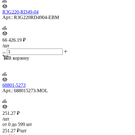
R3G220-RD49-04
Арт.: R3G220RD4904-EBM
66 426.19
₽
/шт
В корзину
68801-5273
Арт.: 688015273-MOL
251.27
₽
/шт
от 0 до 599 шт
251.27
₽
/шт