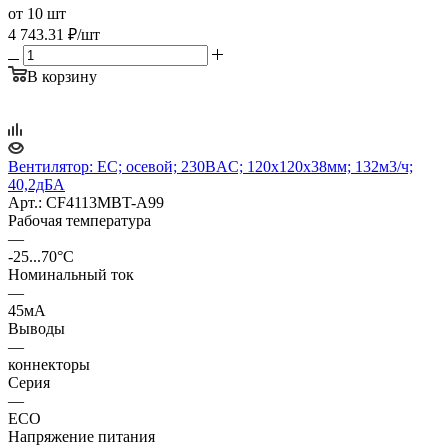
от 10 шт
4 743.31
₽
/шт
В корзину
Вентилятор: EC; осевой; 230ВAC; 120x120x38мм; 132м3/ч;
40,2дБА
Арт.: CF4113MBT-A99
Рабочая температура
—
-25...70°C
Номинальный ток
—
45мА
Выводы
—
коннекторы
Серия
—
ECO
Напряжение питания