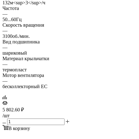
132м<sup>3</sup>/ч
Частота
—
50...60Гц
Скорость вращения
—
3100об./мин.
Вид подшипника
—
шариковый
Материал крыльчатки
—
термопласт
Мотор вентилятора
—
бесколлекторный EC
5 802.60
₽
/шт
В корзину