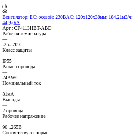
Вентилятор: EC; осевой; 230ВAC; 120x120x38мм; 184,21м3/ч;
44,9дБА
Арт.: CF4113HBT-ABD
Рабочая температура
—
-25...70°C
Класс защиты
—
IP55
Размер провода
—
24AWG
Номинальный ток
—
81мА
Выводы
—
2 провода
Рабочее напряжение
—
90...265В
Соответствуют норме