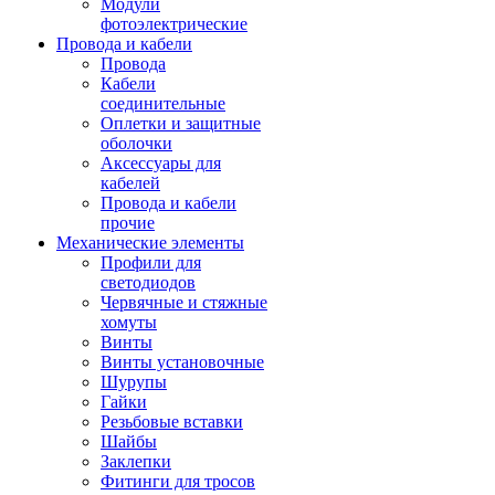
Модули
фотоэлектрические
Провода и кабели
Провода
Кабели
соединительные
Оплетки и защитные
оболочки
Аксессуары для
кабелей
Провода и кабели
прочие
Механические элементы
Профили для
светодиодов
Червячные и стяжные
хомуты
Винты
Винты установочные
Шурупы
Гайки
Резьбовые вставки
Шайбы
Заклепки
Фитинги для тросов