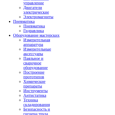
управление
Двигатели
электрические
Электромагниты
Пневматика
Пневматика
Гидравлика
Оборудование мастерских
Измерительная
аппаратура
Измерительные
аксессуары
Паяльное и
сварочное
оборудование
Построение
прототипов
Химические
препараты
Инструменты
Aнтистатика
Техника
складирования
Безопасность и
гигиена труда