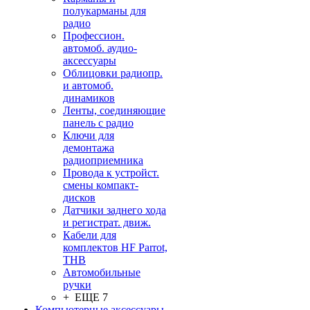
полукарманы для
радио
Профессион.
автомоб. аудио-
аксессуары
Облицовки радиопр.
и автомоб.
динамиков
Ленты, соединяющие
панель с радио
Ключи для
демонтажа
радиоприемника
Провода к устройст.
смены компакт-
дисков
Датчики заднего хода
и регистрат. движ.
Кабели для
комплектов HF Parrot,
THB
Автомобильные
ручки
+ ЕЩЕ 7
Компьютерные аксессуары