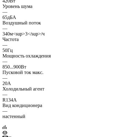
420Вт
Уровень шума
—
65дБА
Воздушный поток
—
340м<sup>3</sup>/ч
Частота
—
50Гц
Мощность охлаждения
—
850...900Вт
Пусковой ток макс.
—
20А
Холодильный агент
—
R134A
Вид кондиционера
—
настенный