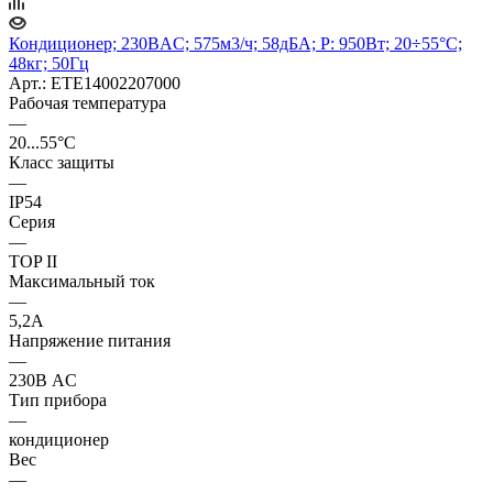
Кондиционер; 230ВAC; 575м3/ч; 58дБА; P: 950Вт; 20÷55°C;
48кг; 50Гц
Арт.: ETE14002207000
Рабочая температура
—
20...55°C
Класс защиты
—
IP54
Серия
—
TOP II
Максимальный ток
—
5,2А
Напряжение питания
—
230В AC
Тип прибора
—
кондиционер
Вес
—