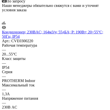
По запросу
Наши менеджеры обязательно свяжутся с вами и уточнят
условия заказа
Кондиционер; 230ВAC; 164м3/ч; 55дБА; P: 190Вт; 20÷55°C;
50Гц; IP54
Арт.: CVE0300220
Рабочая температура
—
20...55°C
Класс защиты
—
IP54
Серия
—
PROTHERM Indoor
Максимальный ток
—
1,3А
Напряжение питания
—
230В AC