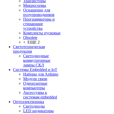
Транзисторы
Микросхемы
Оснащение для
полупроводников
Программаторы и
стирающие
устройства
Комплекты пусковые
Obsolete
+ ЕЩЕ 2
Светотехническая
продукция
Светодиодные
коммутаторные
лампы СКЛ
Системы Embedded и IoT
Наборы для Arduino
Модули связи
Одноплатные
компьютеры
Аксессуары к
системам embedded
Oптоэлектроника
Светодиоды
LED индикаторы