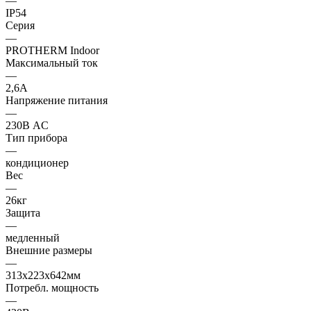
—
IP54
Серия
—
PROTHERM Indoor
Максимальный ток
—
2,6А
Напряжение питания
—
230В AC
Тип прибора
—
кондиционер
Вес
—
26кг
Защита
—
медленный
Внешние размеры
—
313x223x642мм
Потребл. мощность
—