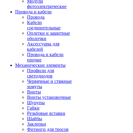
Модули
фотоэлектрические
Провода и кабели
Провода
Кабели
соединительные
Оплетки и защитные
оболочки
Аксессуары для
кабелей
Провода и кабели
прочие
Механические элементы
Профили для
светодиодов
Червячные и стяжные
хомуты
Винты
Винты установочные
Шурупы
Гайки
Резьбовые вставки
Шайбы
Заклепки
Фитинги для тросов