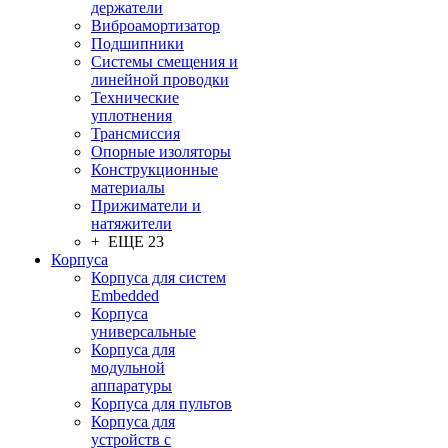
держатели
Виброамортизатор
Подшипники
Системы смещения и
линейной проводки
Технические
уплотнения
Трансмиссия
Опорные изоляторы
Конструкционные
материалы
Прижиматели и
натяжители
+ ЕЩЕ 23
Корпуса
Корпуса для систем
Embedded
Корпуса
универсальные
Корпуса для
модульной
аппаратуры
Корпуса для пультов
Корпуса для
устройств с