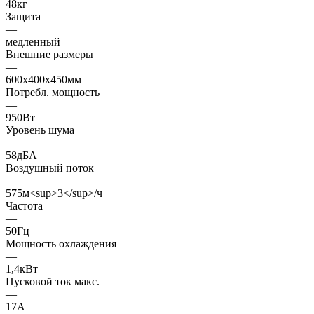
48кг
Защита
—
медленный
Внешние размеры
—
600x400x450мм
Потребл. мощность
—
950Вт
Уровень шума
—
58дБА
Воздушный поток
—
575м<sup>3</sup>/ч
Частота
—
50Гц
Мощность охлаждения
—
1,4кВт
Пусковой ток макс.
—
17А