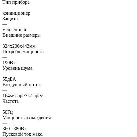
Тип прибора
—
кондиционер
Защита
—
медленный
Внешние размеры
—
324x206x443мм
Потребл. мощность
—
190Вт
Уровень шума
—
55дБА
Воздушный поток
—
164м<sup>3</sup>/ч
Частота
—
50Гц
Мощность охлаждения
—
360...380Вт
Пусковой ток макс.