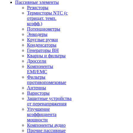
Пассивные элементы
Резисторы
Термисторы NTC (с
отрицат. темп.
коэфф.)
Потенциометры
Энкодеры
Круглые ручки
Конденсаторы
Генераторы ВН
Кварцы и фильтры
Дроссели
Компоненты
EMI/EMC
Фильтры
противопомеховые
Антенны
Варисторы
Защитные устройства
от перенапряжения
Улучшение
коэффициента
мощности
Компоненты аудио
Прочие пассивные