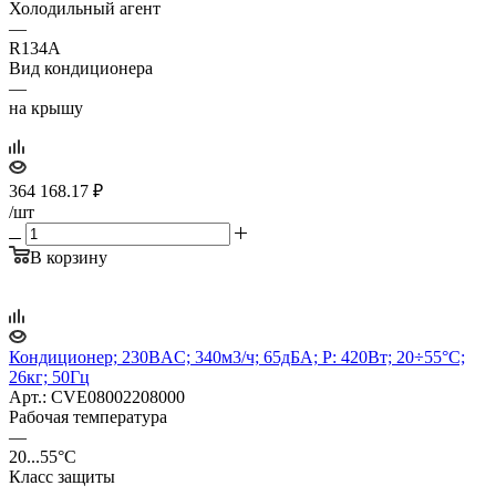
Холодильный агент
—
R134A
Вид кондиционера
—
на крышу
364 168.17
₽
/шт
В корзину
Кондиционер; 230ВAC; 340м3/ч; 65дБА; P: 420Вт; 20÷55°C;
26кг; 50Гц
Арт.: CVE08002208000
Рабочая температура
—
20...55°C
Класс защиты