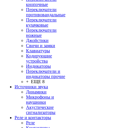
кнопочные
Переключатели
противовандальные
Переключатели
кулачковые
Переключатели
ножные
Джойстики
Свичи и замки
Клавиатуры
Кодирующие
устройства
Индикаторы
Переключатели и
индикаторы прочие
+ ЕЩЕ 8
Источники звука
Динамики
Микрофоны и
наушники
Акустические
сигнализаторы
Реле и контакторы
Реле
Контакторы