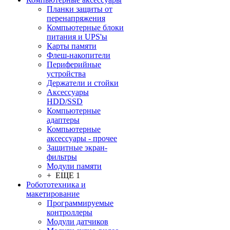
Планки защиты от
перенапряжения
Компьютерные блоки
питания и UPS'ы
Карты памяти
Флеш-накопители
Периферийные
устройства
Держатели и стойки
Аксессуары
HDD/SSD
Компьютерные
адаптеры
Компьютерные
аксессуары - прочее
Защитные экран-
фильтры
Модули памяти
+ ЕЩЕ 1
Робототехника и
макетирование
Программируемые
контроллеры
Модули датчиков