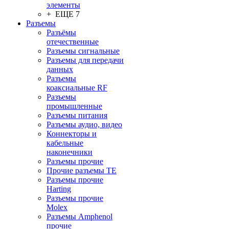
элементы
+ ЕЩЕ 7
Разъeмы
Разъёмы
отечественные
Разъeмы сигнальные
Разъeмы для передачи
данных
Разъeмы
коаксиальные RF
Разъeмы
промышленные
Разъeмы питания
Разъeмы аудио, видео
Коннекторы и
кабельные
наконечники
Разъeмы прочие
Прочие разъемы TE
Разъемы прочие
Harting
Разъемы прочие
Molex
Разъемы Amphenol
прочие