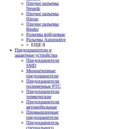
Прочие разъемы
Neutrik
Прочие разъемы
Hirose
Прочие разъемы
Binder
Разъемы войсковые
Разъeмы Automotive
+ ЕЩЕ 8
Предохранители и
защитные устройства
Предохранители
SMD
Миниатюрные
предохранители
Предохранители
полимерные PTC
Предохранители
термические
Предохранители
автомобильные
Промышленные
предохранители
Предохранитель
специального