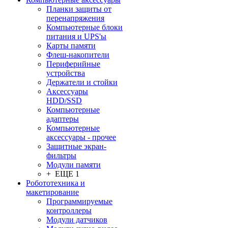
Планки защиты от
перенапряжения
Компьютерные блоки
питания и UPS'ы
Карты памяти
Флеш-накопители
Периферийные
устройства
Держатели и стойки
Аксессуары
HDD/SSD
Компьютерные
адаптеры
Компьютерные
аксессуары - прочее
Защитные экран-
фильтры
Модули памяти
+ ЕЩЕ 1
Робототехника и
макетирование
Программируемые
контроллеры
Модули датчиков