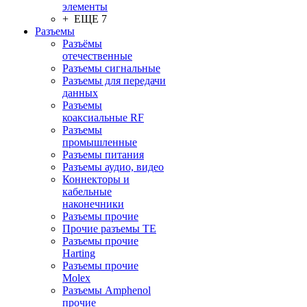
элементы
+ ЕЩЕ 7
Разъeмы
Разъёмы
отечественные
Разъeмы сигнальные
Разъeмы для передачи
данных
Разъeмы
коаксиальные RF
Разъeмы
промышленные
Разъeмы питания
Разъeмы аудио, видео
Коннекторы и
кабельные
наконечники
Разъeмы прочие
Прочие разъемы TE
Разъемы прочие
Harting
Разъемы прочие
Molex
Разъемы Amphenol
прочие