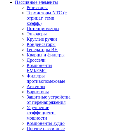
Пассивные элементы
Резисторы
Термисторы NTC (с
отрицат. темп.
коэфф.)
Потенциометры
Энкодеры
Круглые ручки
Конденсаторы
Генераторы ВН
Кварцы и фильтры
Дроссели
Компоненты
EMI/EMC
Фильтры
противопомеховые
Антенны
Варисторы
Защитные устройства
от перенапряжения
Улучшение
коэффициента
мощности
Компоненты аудио
Прочие пассивные