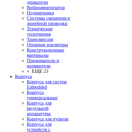
держатели
Виброамортизатор
Подшипники
Системы смещения и
линейной проводки
Технические
уплотнения
Трансмиссия
Опорные изоляторы
Конструкционные
материалы
Прижиматели и
натяжители
+ ЕЩЕ 23
Корпуса
Корпуса для систем
Embedded
Корпуса
универсальные
Корпуса для
модульной
аппаратуры
Корпуса для пультов
Корпуса для
устройств с