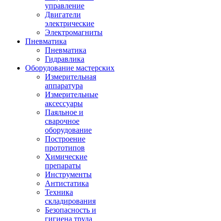
управление
Двигатели
электрические
Электромагниты
Пневматика
Пневматика
Гидравлика
Оборудование мастерских
Измерительная
аппаратура
Измерительные
аксессуары
Паяльное и
сварочное
оборудование
Построение
прототипов
Химические
препараты
Инструменты
Aнтистатика
Техника
складирования
Безопасность и
гигиена труда