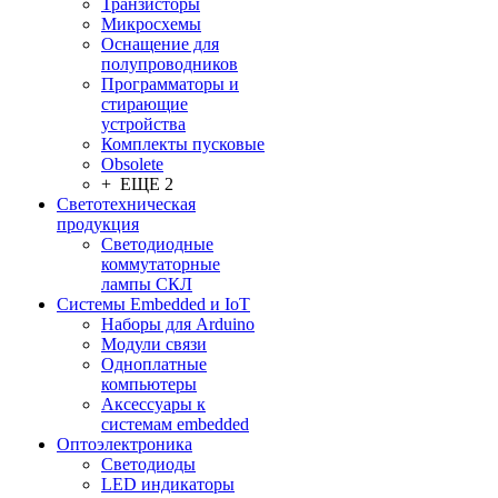
Транзисторы
Микросхемы
Оснащение для
полупроводников
Программаторы и
стирающие
устройства
Комплекты пусковые
Obsolete
+ ЕЩЕ 2
Светотехническая
продукция
Светодиодные
коммутаторные
лампы СКЛ
Системы Embedded и IoT
Наборы для Arduino
Модули связи
Одноплатные
компьютеры
Аксессуары к
системам embedded
Oптоэлектроника
Светодиоды
LED индикаторы