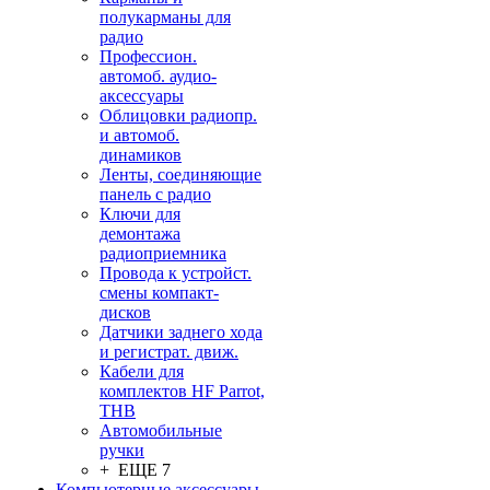
полукарманы для
радио
Профессион.
автомоб. аудио-
аксессуары
Облицовки радиопр.
и автомоб.
динамиков
Ленты, соединяющие
панель с радио
Ключи для
демонтажа
радиоприемника
Провода к устройст.
смены компакт-
дисков
Датчики заднего хода
и регистрат. движ.
Кабели для
комплектов HF Parrot,
THB
Автомобильные
ручки
+ ЕЩЕ 7
Компьютерные аксессуары