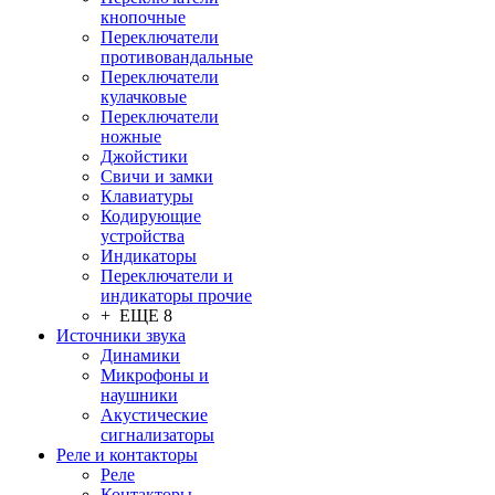
кнопочные
Переключатели
противовандальные
Переключатели
кулачковые
Переключатели
ножные
Джойстики
Свичи и замки
Клавиатуры
Кодирующие
устройства
Индикаторы
Переключатели и
индикаторы прочие
+ ЕЩЕ 8
Источники звука
Динамики
Микрофоны и
наушники
Акустические
сигнализаторы
Реле и контакторы
Реле
Контакторы