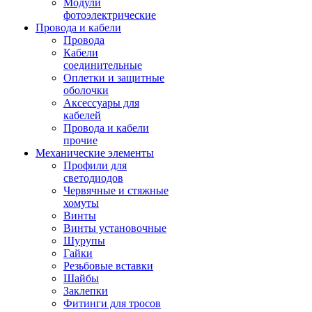
Модули
фотоэлектрические
Провода и кабели
Провода
Кабели
соединительные
Оплетки и защитные
оболочки
Аксессуары для
кабелей
Провода и кабели
прочие
Механические элементы
Профили для
светодиодов
Червячные и стяжные
хомуты
Винты
Винты установочные
Шурупы
Гайки
Резьбовые вставки
Шайбы
Заклепки
Фитинги для тросов