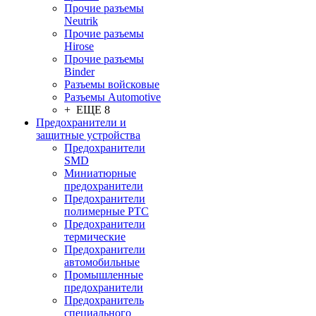
Прочие разъемы
Neutrik
Прочие разъемы
Hirose
Прочие разъемы
Binder
Разъемы войсковые
Разъeмы Automotive
+ ЕЩЕ 8
Предохранители и
защитные устройства
Предохранители
SMD
Миниатюрные
предохранители
Предохранители
полимерные PTC
Предохранители
термические
Предохранители
автомобильные
Промышленные
предохранители
Предохранитель
специального