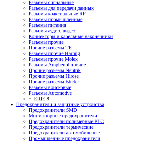
Разъeмы сигнальные
Разъeмы для передачи данных
Разъeмы коаксиальные RF
Разъeмы промышленные
Разъeмы питания
Разъeмы аудио, видео
Коннекторы и кабельные наконечники
Разъeмы прочие
Прочие разъемы TE
Разъемы прочие Harting
Разъемы прочие Molex
Разъемы Amphenol прочие
Прочие разъемы Neutrik
Прочие разъемы Hirose
Прочие разъемы Binder
Разъемы войсковые
Разъeмы Automotive
+ ЕЩЕ 8
Предохранители и защитные устройства
Предохранители SMD
Миниатюрные предохранители
Предохранители полимерные PTC
Предохранители термические
Предохранители автомобильные
Промышленные предохранители