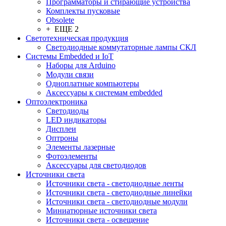
Программаторы и стирающие устройства
Комплекты пусковые
Obsolete
+ ЕЩЕ 2
Светотехническая продукция
Светодиодные коммутаторные лампы СКЛ
Системы Embedded и IoT
Наборы для Arduino
Модули связи
Одноплатные компьютеры
Аксессуары к системам embedded
Oптоэлектроника
Светодиоды
LED индикаторы
Дисплеи
Оптроны
Элементы лазерные
Фотоэлементы
Аксессуары для светодиодов
Источники света
Источники света - светодиодные ленты
Источники света - светодиодные линейки
Источники света - светодиодные модули
Миниатюрные источники света
Источники света - освещение