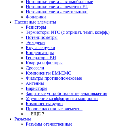
Источники света - автомобильные
Источники света - элементы EL
Источники света - светильники
Фонарики
Пассивные элементы
Резисторы
Термисторы NTC (с отрицат. темп. коэфф.)
Потенциометры
Энкодеры
Круглые ручки
Конденсаторы
Генераторы ВН
Кварцы и фильтры
Дроссели
Компоненты EMI/EMC
Фильтры противопомеховые
Антенны
Варисторы
Защитные устройства от перенапряжения
Улучшение коэффициента мощности
Компоненты аудио
Прочие пассивные элементы
+ ЕЩЕ 7
Разъeмы
Разъёмы отечественные