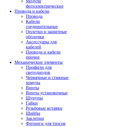
Модули
фотоэлектрические
Провода и кабели
Провода
Кабели
соединительные
Оплетки и защитные
оболочки
Аксессуары для
кабелей
Провода и кабели
прочие
Механические элементы
Профили для
светодиодов
Червячные и стяжные
хомуты
Винты
Винты установочные
Шурупы
Гайки
Резьбовые вставки
Шайбы
Заклепки
Фитинги для тросов