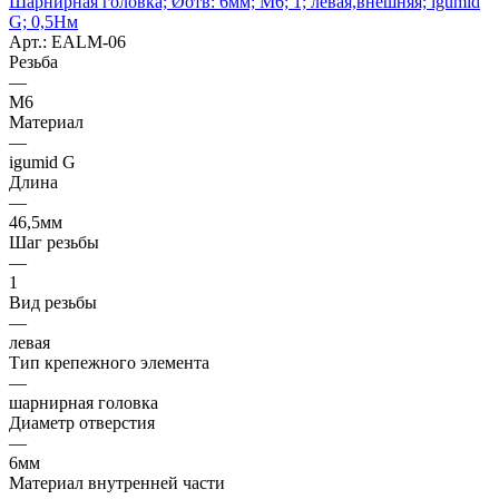
Шарнирная головка; Øотв: 6мм; M6; 1; левая,внешняя; igumid
G; 0,5Нм
Арт.: EALM-06
Резьба
—
M6
Материал
—
igumid G
Длина
—
46,5мм
Шаг резьбы
—
1
Вид резьбы
—
левая
Тип крепежного элемента
—
шарнирная головка
Диаметр отверстия
—
6мм
Материал внутренней части