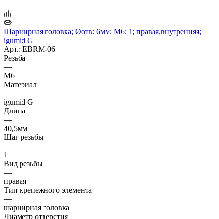
Шарнирная головка; Øотв: 6мм; M6; 1; правая,внутренняя;
igumid G
Арт.: EBRM-06
Резьба
—
M6
Материал
—
igumid G
Длина
—
40,5мм
Шаг резьбы
—
1
Вид резьбы
—
правая
Тип крепежного элемента
—
шарнирная головка
Диаметр отверстия