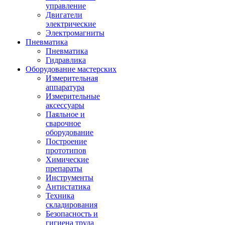
управление
Двигатели
электрические
Электромагниты
Пневматика
Пневматика
Гидравлика
Оборудование мастерских
Измерительная
аппаратура
Измерительные
аксессуары
Паяльное и
сварочное
оборудование
Построение
прототипов
Химические
препараты
Инструменты
Aнтистатика
Техника
складирования
Безопасность и
гигиена труда