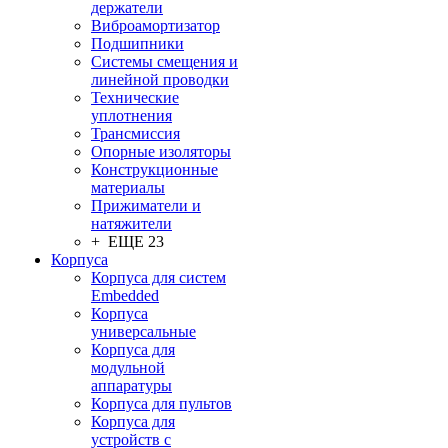
держатели
Виброамортизатор
Подшипники
Системы смещения и
линейной проводки
Технические
уплотнения
Трансмиссия
Опорные изоляторы
Конструкционные
материалы
Прижиматели и
натяжители
+ ЕЩЕ 23
Корпуса
Корпуса для систем
Embedded
Корпуса
универсальные
Корпуса для
модульной
аппаратуры
Корпуса для пультов
Корпуса для
устройств с