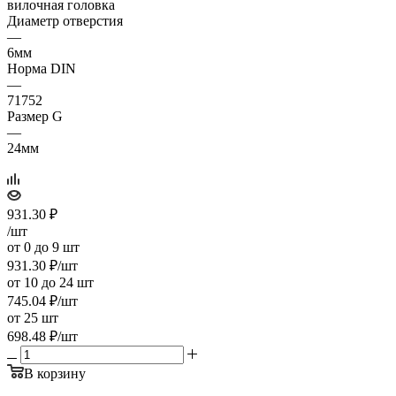
вилочная головка
Диаметр отверстия
—
6мм
Норма DIN
—
71752
Размер G
—
24мм
931.30
₽
/шт
от 0 до 9 шт
931.30
₽
/шт
от 10 до 24 шт
745.04
₽
/шт
от 25 шт
698.48
₽
/шт
В корзину