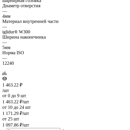
шарнирная головка
Диаметр отверстия
—
4мм
Материал внутренней части
—
iglidur® W300
Ширина наконечника
—
5мм
Норма ISO
—
12240
1 463.22
₽
/шт
от 0 до 9 шт
1 463.22
₽
/шт
от 10 до 24 шт
1 171.29
₽
/шт
от 25 шт
1 097.86
₽
/шт