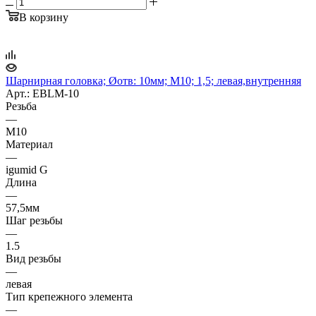
В корзину
Шарнирная головка; Øотв: 10мм; M10; 1,5; левая,внутренняя
Арт.: EBLM-10
Резьба
—
M10
Материал
—
igumid G
Длина
—
57,5мм
Шаг резьбы
—
1.5
Вид резьбы
—
левая
Тип крепежного элемента
—