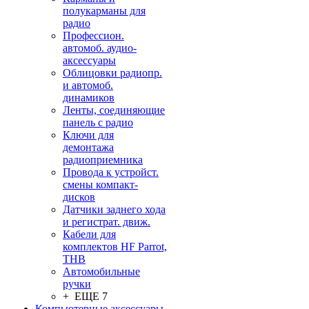
полукарманы для
радио
Профессион.
автомоб. аудио-
аксессуары
Облицовки радиопр.
и автомоб.
динамиков
Ленты, соединяющие
панель с радио
Ключи для
демонтажа
радиоприемника
Провода к устройст.
смены компакт-
дисков
Датчики заднего хода
и регистрат. движ.
Кабели для
комплектов HF Parrot,
THB
Автомобильные
ручки
+ ЕЩЕ 7
Компьютерные аксессуары