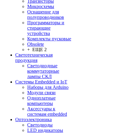
Транзисторы
Микросхемы
Оснащение для
полупроводников
Программаторы и
стирающие
устройства
Комплекты пусковые
Obsolete
+ ЕЩЕ 2
Светотехническая
продукция
Светодиодные
коммутаторные
лампы СКЛ
Системы Embedded и IoT
Наборы для Arduino
Модули связи
Одноплатные
компьютеры
Аксессуары к
системам embedded
Oптоэлектроника
Светодиоды
LED индикаторы