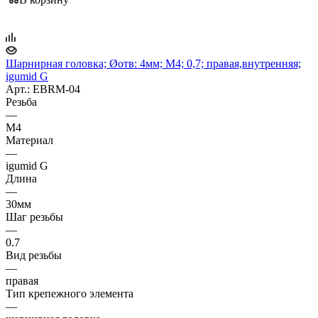
Шарнирная головка; Øотв: 4мм; M4; 0,7; правая,внутренняя;
igumid G
Арт.: EBRM-04
Резьба
—
M4
Материал
—
igumid G
Длина
—
30мм
Шаг резьбы
—
0.7
Вид резьбы
—
правая
Тип крепежного элемента
—