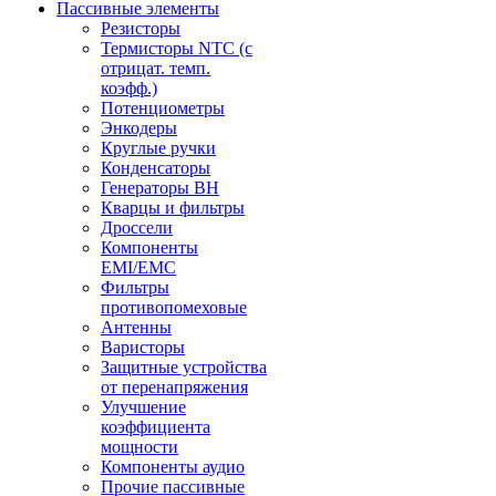
Пассивные элементы
Резисторы
Термисторы NTC (с
отрицат. темп.
коэфф.)
Потенциометры
Энкодеры
Круглые ручки
Конденсаторы
Генераторы ВН
Кварцы и фильтры
Дроссели
Компоненты
EMI/EMC
Фильтры
противопомеховые
Антенны
Варисторы
Защитные устройства
от перенапряжения
Улучшение
коэффициента
мощности
Компоненты аудио
Прочие пассивные