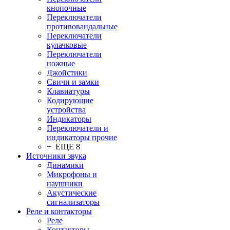
кнопочные
Переключатели
противовандальные
Переключатели
кулачковые
Переключатели
ножные
Джойстики
Свичи и замки
Клавиатуры
Кодирующие
устройства
Индикаторы
Переключатели и
индикаторы прочие
+ ЕЩЕ 8
Источники звука
Динамики
Микрофоны и
наушники
Акустические
сигнализаторы
Реле и контакторы
Реле
Контакторы