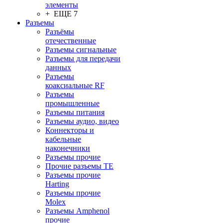
элементы
+ ЕЩЕ 7
Разъeмы
Разъёмы
отечественные
Разъeмы сигнальные
Разъeмы для передачи
данных
Разъeмы
коаксиальные RF
Разъeмы
промышленные
Разъeмы питания
Разъeмы аудио, видео
Коннекторы и
кабельные
наконечники
Разъeмы прочие
Прочие разъемы TE
Разъемы прочие
Harting
Разъемы прочие
Molex
Разъемы Amphenol
прочие