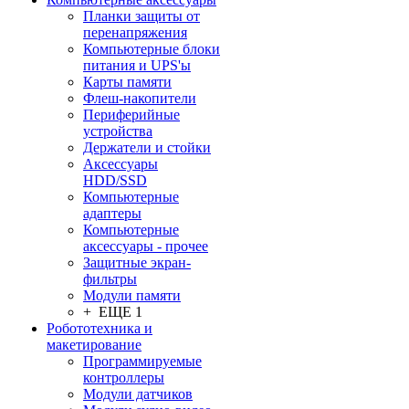
Планки защиты от
перенапряжения
Компьютерные блоки
питания и UPS'ы
Карты памяти
Флеш-накопители
Периферийные
устройства
Держатели и стойки
Аксессуары
HDD/SSD
Компьютерные
адаптеры
Компьютерные
аксессуары - прочее
Защитные экран-
фильтры
Модули памяти
+ ЕЩЕ 1
Робототехника и
макетирование
Программируемые
контроллеры
Модули датчиков