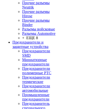
Прочие разъемы
Neutrik
Прочие разъемы
Hirose
Прочие разъемы
Binder
Разъемы войсковые
Разъeмы Automotive
+ ЕЩЕ 8
Предохранители и
защитные устройства
Предохранители
SMD
Миниатюрные
предохранители
Предохранители
полимерные PTC
Предохранители
термические
Предохранители
автомобильные
Промышленные
предохранители
Предохранитель
специального