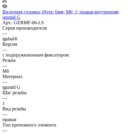
Вилочная головка; Øотв: 6мм; M6; 1; правая,внутренняя;
igumid G
Арт.: GERMF-06-LS
Серия производителя
—
igubal®
Версия
—
с подпружиненным фиксатором
Резьба
—
M6
Материал
—
igumid G
Шаг резьбы
—
1
Вид резьбы
—
правая
Тип крепежного элемента
—