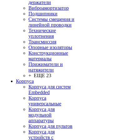
держатели
Виброамортизатор
Подшипники
Системы смещения и
линейной проводки
Технические
уплотнения
Трансмиссия
Опорные изоляторы
Конструкционные
материалы
Прижиматели и
натяжители
+ ЕЩЕ 23
Корпуса
Корпуса для систем
Embedded
Корпуса
универсальные
Корпуса для
модульной
аппаратуры
Корпуса для пультов
Корпуса для
устройств с