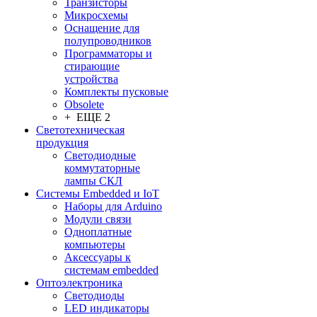
Транзисторы
Микросхемы
Оснащение для
полупроводников
Программаторы и
стирающие
устройства
Комплекты пусковые
Obsolete
+ ЕЩЕ 2
Светотехническая
продукция
Светодиодные
коммутаторные
лампы СКЛ
Системы Embedded и IoT
Наборы для Arduino
Модули связи
Одноплатные
компьютеры
Аксессуары к
системам embedded
Oптоэлектроника
Светодиоды
LED индикаторы