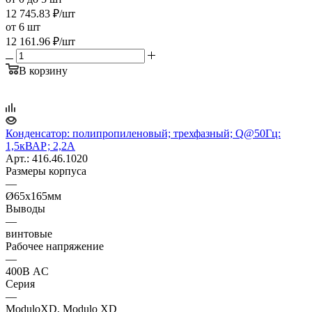
12 745.83
₽
/шт
от 6 шт
12 161.96
₽
/шт
В корзину
Конденсатор: полипропиленовый; трехфазный; Q@50Гц:
1,5кВАР; 2,2А
Арт.: 416.46.1020
Размеры корпуса
—
Ø65x165мм
Выводы
—
винтовые
Рабочее напряжение
—
400В AC
Серия
—
ModuloXD, Modulo XD