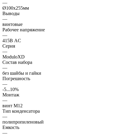
—
Ø100x255мм
Выводы
—
винтовые
Рабочее напряжение
—
415В AC
Серия
—
ModuloXD
Состав набора
—
без шайбы и гайки
Погрешность
—
-5...10%
Монтаж
—
винт М12
Тип конденсатора
—
полипропиленовый
Емкость
—