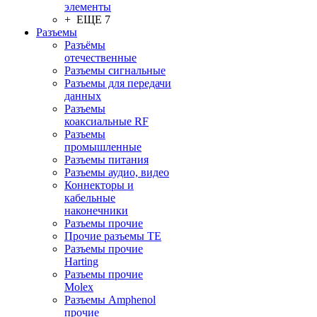
элементы
+ ЕЩЕ 7
Разъeмы
Разъёмы
отечественные
Разъeмы сигнальные
Разъeмы для передачи
данных
Разъeмы
коаксиальные RF
Разъeмы
промышленные
Разъeмы питания
Разъeмы аудио, видео
Коннекторы и
кабельные
наконечники
Разъeмы прочие
Прочие разъемы TE
Разъемы прочие
Harting
Разъемы прочие
Molex
Разъемы Amphenol
прочие