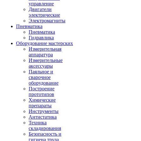
управление
Двигатели
электрические
Электромагниты
Пневматика
Пневматика
Гидравлика
Оборудование мастерских
Измерительная
аппаратура
Измерительные
аксессуары
Паяльное и
сварочное
оборудование
Построение
прототипов
Химические
препараты
Инструменты
Aнтистатика
Техника
складирования
Безопасность и
гигиена труда