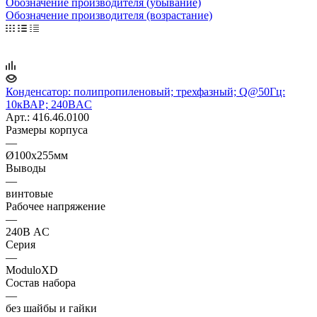
Обозначение производителя (убывание)
Обозначение производителя (возрастание)
Конденсатор: полипропиленовый; трехфазный; Q@50Гц:
10кВАР; 240ВAC
Арт.: 416.46.0100
Размеры корпуса
—
Ø100x255мм
Выводы
—
винтовые
Рабочее напряжение
—
240В AC
Серия
—
ModuloXD
Состав набора
—
без шайбы и гайки