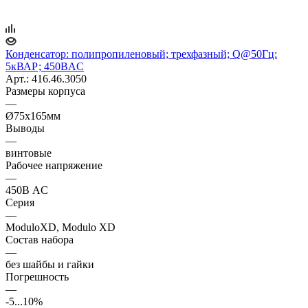
Конденсатор: полипропиленовый; трехфазный; Q@50Гц:
5кВАР; 450ВAC
Арт.: 416.46.3050
Размеры корпуса
—
Ø75x165мм
Выводы
—
винтовые
Рабочее напряжение
—
450В AC
Серия
—
ModuloXD, Modulo XD
Состав набора
—
без шайбы и гайки
Погрешность
—
-5...10%