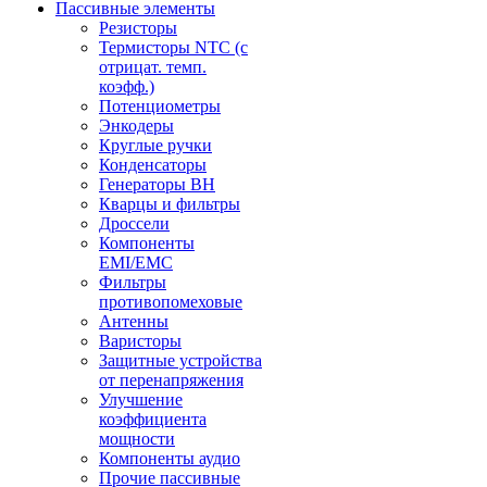
Пассивные элементы
Резисторы
Термисторы NTC (с
отрицат. темп.
коэфф.)
Потенциометры
Энкодеры
Круглые ручки
Конденсаторы
Генераторы ВН
Кварцы и фильтры
Дроссели
Компоненты
EMI/EMC
Фильтры
противопомеховые
Антенны
Варисторы
Защитные устройства
от перенапряжения
Улучшение
коэффициента
мощности
Компоненты аудио
Прочие пассивные