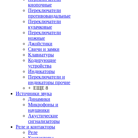
кнопочные
Переключатели
противовандальные
Переключатели
кулачковые
Переключатели
ножные
Джойстики
Свичи и замки
Клавиатуры
Кодирующие
устройства
Индикаторы
Переключатели и
индикаторы прочие
+ ЕЩЕ 8
Источники звука
Динамики
Микрофоны и
наушники
Акустические
сигнализаторы
Реле и контакторы
Реле
Контакторы