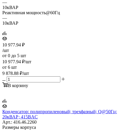
—
10кВАР
Реактивная мощность@60Гц
—
10кВАР
10 977.94
₽
/шт
от 0 до 5 шт
10 977.94
₽
/шт
от 6 шт
9 878.88
₽
/шт
В корзину
Конденсатор: полипропиленовый; трехфазный; Q@50Гц:
20кВАР; 415ВAC
Арт.: 416.46.2260
Размеры корпуса