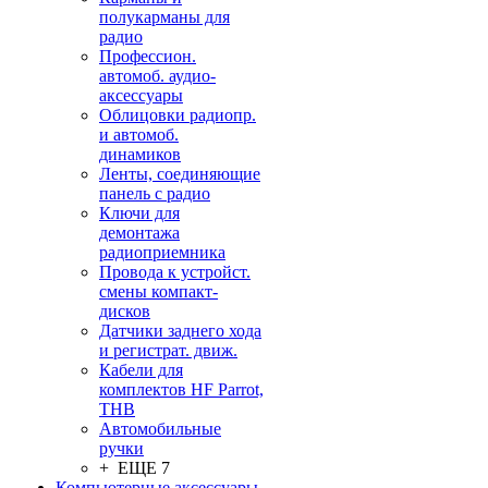
полукарманы для
радио
Профессион.
автомоб. аудио-
аксессуары
Облицовки радиопр.
и автомоб.
динамиков
Ленты, соединяющие
панель с радио
Ключи для
демонтажа
радиоприемника
Провода к устройст.
смены компакт-
дисков
Датчики заднего хода
и регистрат. движ.
Кабели для
комплектов HF Parrot,
THB
Автомобильные
ручки
+ ЕЩЕ 7
Компьютерные аксессуары