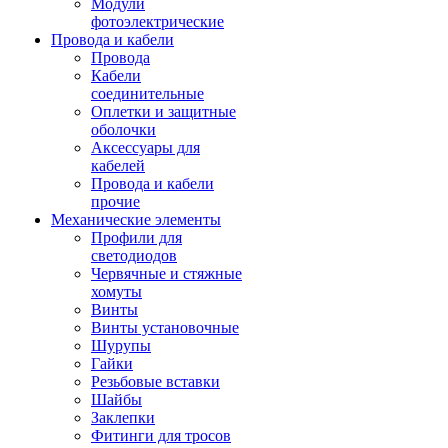
Модули
фотоэлектрические
Провода и кабели
Провода
Кабели
соединительные
Оплетки и защитные
оболочки
Аксессуары для
кабелей
Провода и кабели
прочие
Механические элементы
Профили для
светодиодов
Червячные и стяжные
хомуты
Винты
Винты установочные
Шурупы
Гайки
Резьбовые вставки
Шайбы
Заклепки
Фитинги для тросов