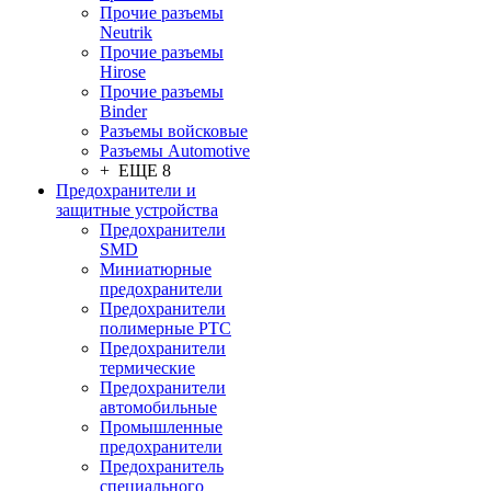
Прочие разъемы
Neutrik
Прочие разъемы
Hirose
Прочие разъемы
Binder
Разъемы войсковые
Разъeмы Automotive
+ ЕЩЕ 8
Предохранители и
защитные устройства
Предохранители
SMD
Миниатюрные
предохранители
Предохранители
полимерные PTC
Предохранители
термические
Предохранители
автомобильные
Промышленные
предохранители
Предохранитель
специального