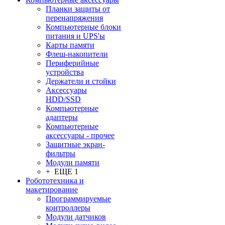
Планки защиты от
перенапряжения
Компьютерные блоки
питания и UPS'ы
Карты памяти
Флеш-накопители
Периферийные
устройства
Держатели и стойки
Аксессуары
HDD/SSD
Компьютерные
адаптеры
Компьютерные
аксессуары - прочее
Защитные экран-
фильтры
Модули памяти
+ ЕЩЕ 1
Робототехника и
макетирование
Программируемые
контроллеры
Модули датчиков