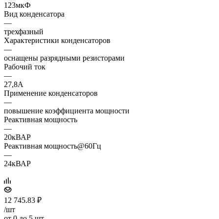
123мкФ
Вид конденсатора
—
трехфазный
Характеристики конденсаторов
—
оснащены разрядными резисторами
Рабочий ток
—
27,8А
Применение конденсаторов
—
повышение коэффициента мощности
Реактивная мощность
—
20кВАР
Реактивная мощность@60Гц
—
24кВАР
12 745.83
₽
/шт
от 0 до 5 шт