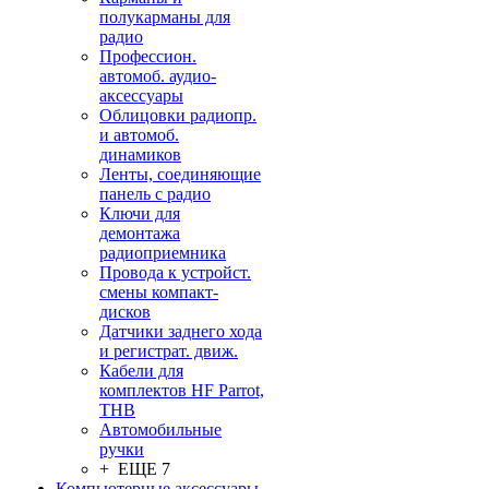
полукарманы для
радио
Профессион.
автомоб. аудио-
аксессуары
Облицовки радиопр.
и автомоб.
динамиков
Ленты, соединяющие
панель с радио
Ключи для
демонтажа
радиоприемника
Провода к устройст.
смены компакт-
дисков
Датчики заднего хода
и регистрат. движ.
Кабели для
комплектов HF Parrot,
THB
Автомобильные
ручки
+ ЕЩЕ 7
Компьютерные аксессуары