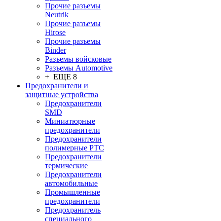
Прочие разъемы
Neutrik
Прочие разъемы
Hirose
Прочие разъемы
Binder
Разъемы войсковые
Разъeмы Automotive
+ ЕЩЕ 8
Предохранители и
защитные устройства
Предохранители
SMD
Миниатюрные
предохранители
Предохранители
полимерные PTC
Предохранители
термические
Предохранители
автомобильные
Промышленные
предохранители
Предохранитель
специального