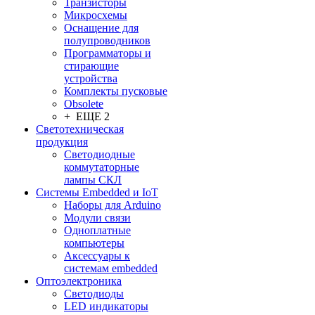
Транзисторы
Микросхемы
Оснащение для
полупроводников
Программаторы и
стирающие
устройства
Комплекты пусковые
Obsolete
+ ЕЩЕ 2
Светотехническая
продукция
Светодиодные
коммутаторные
лампы СКЛ
Системы Embedded и IoT
Наборы для Arduino
Модули связи
Одноплатные
компьютеры
Аксессуары к
системам embedded
Oптоэлектроника
Светодиоды
LED индикаторы