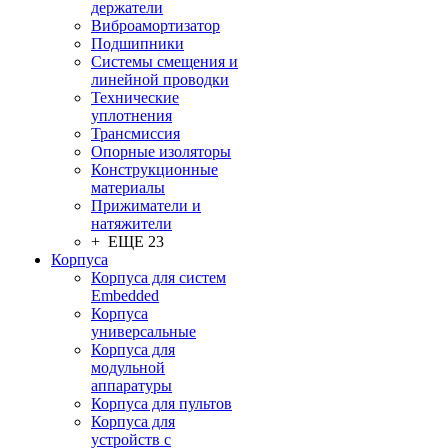
держатели
Виброамортизатор
Подшипники
Системы смещения и
линейной проводки
Технические
уплотнения
Трансмиссия
Опорные изоляторы
Конструкционные
материалы
Прижиматели и
натяжители
+ ЕЩЕ 23
Корпуса
Корпуса для систем
Embedded
Корпуса
универсальные
Корпуса для
модульной
аппаратуры
Корпуса для пультов
Корпуса для
устройств с