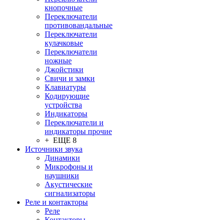
кнопочные
Переключатели
противовандальные
Переключатели
кулачковые
Переключатели
ножные
Джойстики
Свичи и замки
Клавиатуры
Кодирующие
устройства
Индикаторы
Переключатели и
индикаторы прочие
+ ЕЩЕ 8
Источники звука
Динамики
Микрофоны и
наушники
Акустические
сигнализаторы
Реле и контакторы
Реле
Контакторы