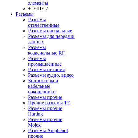
элементы
+ ЕЩЕ 7
Разъeмы
Разъёмы
отечественные
Разъeмы сигнальные
Разъeмы для передачи
данных
Разъeмы
коаксиальные RF
Разъeмы
промышленные
Разъeмы питания
Разъeмы аудио, видео
Коннекторы и
кабельные
наконечники
Разъeмы прочие
Прочие разъемы TE
Разъемы прочие
Harting
Разъемы прочие
Molex
Разъемы Amphenol
прочие