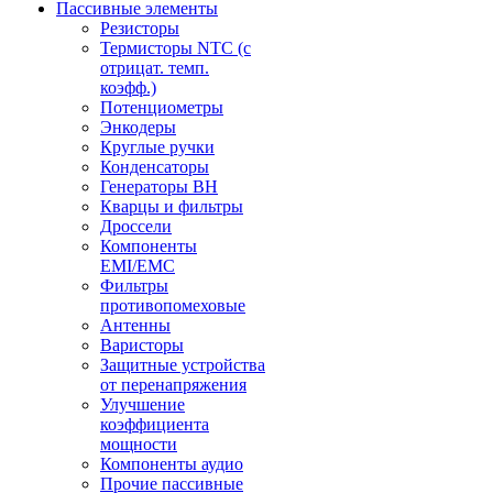
Пассивные элементы
Резисторы
Термисторы NTC (с
отрицат. темп.
коэфф.)
Потенциометры
Энкодеры
Круглые ручки
Конденсаторы
Генераторы ВН
Кварцы и фильтры
Дроссели
Компоненты
EMI/EMC
Фильтры
противопомеховые
Антенны
Варисторы
Защитные устройства
от перенапряжения
Улучшение
коэффициента
мощности
Компоненты аудио
Прочие пассивные