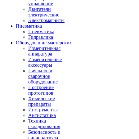
управление
Двигатели
электрические
Электромагниты
Пневматика
Пневматика
Гидравлика
Оборудование мастерских
Измерительная
аппаратура
Измерительные
аксессуары
Паяльное и
сварочное
оборудование
Построение
прототипов
Химические
препараты
Инструменты
Aнтистатика
Техника
складирования
Безопасность и
гигиена труда