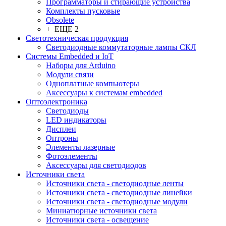
Программаторы и стирающие устройства
Комплекты пусковые
Obsolete
+ ЕЩЕ 2
Светотехническая продукция
Светодиодные коммутаторные лампы СКЛ
Системы Embedded и IoT
Наборы для Arduino
Модули связи
Одноплатные компьютеры
Аксессуары к системам embedded
Oптоэлектроника
Светодиоды
LED индикаторы
Дисплеи
Оптроны
Элементы лазерные
Фотоэлементы
Аксессуары для светодиодов
Источники света
Источники света - светодиодные ленты
Источники света - светодиодные линейки
Источники света - светодиодные модули
Миниатюрные источники света
Источники света - освещение