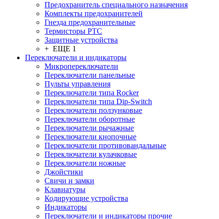
Предохранитель специального назначения
Комплекты предохранителей
Гнезда предохранительные
Термисторы PTC
Защитные устройства
+ ЕЩЕ 1
Переключатели и индикаторы
Микропереключатели
Переключатели панельные
Пульты управления
Переключатели типа Rocker
Переключатели типа Dip-Switch
Переключатели ползунковые
Переключатели оборотные
Переключатели рычажные
Переключатели кнопочные
Переключатели противовандальные
Переключатели кулачковые
Переключатели ножные
Джойстики
Свичи и замки
Клавиатуры
Кодирующие устройства
Индикаторы
Переключатели и индикаторы прочие