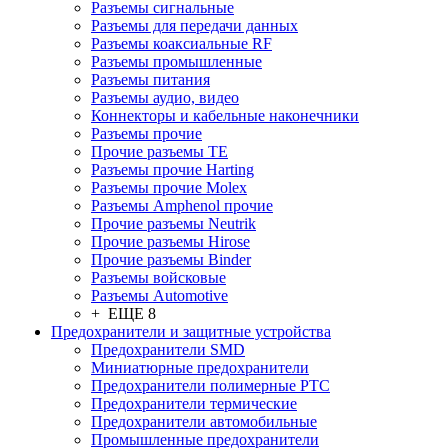
Разъeмы сигнальные
Разъeмы для передачи данных
Разъeмы коаксиальные RF
Разъeмы промышленные
Разъeмы питания
Разъeмы аудио, видео
Коннекторы и кабельные наконечники
Разъeмы прочие
Прочие разъемы TE
Разъемы прочие Harting
Разъемы прочие Molex
Разъемы Amphenol прочие
Прочие разъемы Neutrik
Прочие разъемы Hirose
Прочие разъемы Binder
Разъемы войсковые
Разъeмы Automotive
+ ЕЩЕ 8
Предохранители и защитные устройства
Предохранители SMD
Миниатюрные предохранители
Предохранители полимерные PTC
Предохранители термические
Предохранители автомобильные
Промышленные предохранители