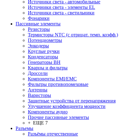
Источники света - автомобильные
Источники света - элементы EL
Источники света - светильники
Фонарики
Пассивные элементы
Резисторы
Термисторы NTC (с отрицат. темп. коэфф.)
Потенциометры
Энкодеры
Круглые ручки
Конденсаторы
Генераторы ВН
Кварцы и фильтры
Дроссели
Компоненты EMI/EMC
Фильтры противопомеховые
Антенны
Варисторы
Защитные устройства от перенапряжения
Улучшение коэффициента мощности
Компоненты аудио
Прочие пассивные элементы
+ ЕЩЕ 7
Разъeмы
Разъёмы отечественные