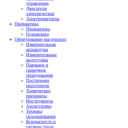
управление
Двигатели
электрические
Электромагниты
Пневматика
Пневматика
Гидравлика
Оборудование мастерских
Измерительная
аппаратура
Измерительные
аксессуары
Паяльное и
сварочное
оборудование
Построение
прототипов
Химические
препараты
Инструменты
Aнтистатика
Техника
складирования
Безопасность и
гигиена труда