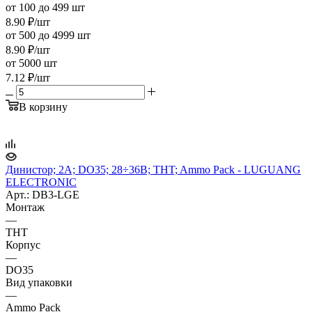
от 100 до 499 шт
8.90
₽
/шт
от 500 до 4999 шт
8.90
₽
/шт
от 5000 шт
7.12
₽
/шт
В корзину
Динистор; 2А; DO35; 28÷36В; THT; Ammo Pack - LUGUANG
ELECTRONIC
Арт.: DB3-LGE
Монтаж
—
THT
Корпус
—
DO35
Вид упаковки
—
Ammo Pack