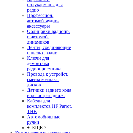
полукарманы для
радио
Профессион.
автомоб. аудио-
аксессуары
Облицовки радиопр.
и автомоб.
динамиков
Ленты, соединяющие
панель с радио
Ключи для
демонтажа
радиоприемника
Провода к устройст.
смены компакт-
дисков
Датчики заднего хода
и регистрат. движ.
Кабели для
комплектов HF Parrot,
THB
Автомобильные
ручки
+ ЕЩЕ 7
Компьютерные аксессуары