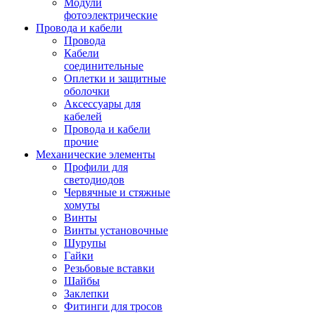
Модули
фотоэлектрические
Провода и кабели
Провода
Кабели
соединительные
Оплетки и защитные
оболочки
Аксессуары для
кабелей
Провода и кабели
прочие
Механические элементы
Профили для
светодиодов
Червячные и стяжные
хомуты
Винты
Винты установочные
Шурупы
Гайки
Резьбовые вставки
Шайбы
Заклепки
Фитинги для тросов