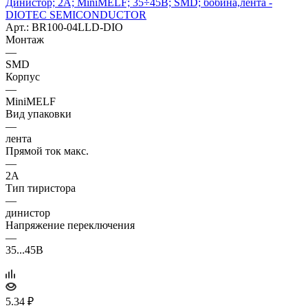
Динистор; 2А; MiniMELF; 35÷45В; SMD; бобина,лента -
DIOTEC SEMICONDUCTOR
Арт.: BR100-04LLD-DIO
Монтаж
—
SMD
Корпус
—
MiniMELF
Вид упаковки
—
лента
Прямой ток макс.
—
2А
Тип тиристора
—
динистор
Напряжение переключения
—
35...45В
5.34
₽