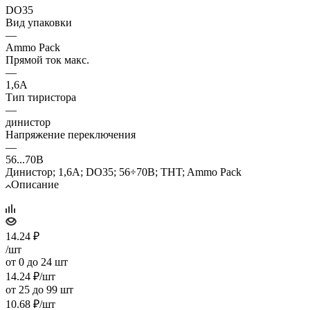
DO35
Вид упаковки
—
Ammo Pack
Прямой ток макс.
—
1,6А
Тип тиристора
—
динистор
Напряжение переключения
—
56...70В
Динистор; 1,6А; DO35; 56÷70В; THT; Ammo Pack
Описание
14.24
₽
/шт
от 0 до 24 шт
14.24
₽
/шт
от 25 до 99 шт
10.68
₽
/шт