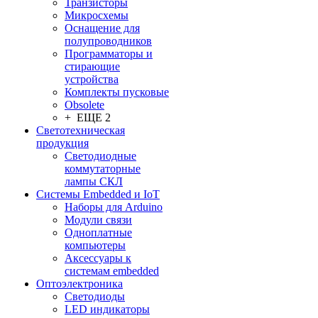
Транзисторы
Микросхемы
Оснащение для
полупроводников
Программаторы и
стирающие
устройства
Комплекты пусковые
Obsolete
+ ЕЩЕ 2
Светотехническая
продукция
Светодиодные
коммутаторные
лампы СКЛ
Системы Embedded и IoT
Наборы для Arduino
Модули связи
Одноплатные
компьютеры
Аксессуары к
системам embedded
Oптоэлектроника
Светодиоды
LED индикаторы