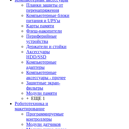
Планки защиты от
перенапряжения
Компьютерные блоки
питания и UPS'ы
Карты памяти
Флеш-накопители
Периферийные
устройства
Держатели и стойки
Аксессуары
HDD/SSD
Компьютерные
адаптеры
Компьютерные
аксессуары - прочее
Защитные экран-
фильтры
Модули памяти
+ ЕЩЕ 1
Робототехника и
макетирование
Программируемые
контроллеры
Модули датчиков