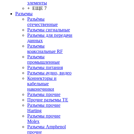
элементы
+ ЕЩЕ 7
Разъeмы
Разъёмы
отечественные
Разъeмы сигнальные
Разъeмы для передачи
данных
Разъeмы
коаксиальные RF
Разъeмы
промышленные
Разъeмы питания
Разъeмы аудио, видео
Коннекторы и
кабельные
наконечники
Разъeмы прочие
Прочие разъемы TE
Разъемы прочие
Harting
Разъемы прочие
Molex
Разъемы Amphenol
прочие