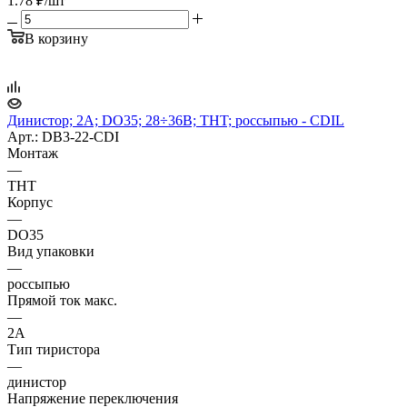
1.78
₽
/шт
В корзину
Динистор; 2А; DO35; 28÷36В; THT; россыпью - CDIL
Арт.: DB3-22-CDI
Монтаж
—
THT
Корпус
—
DO35
Вид упаковки
—
россыпью
Прямой ток макс.
—
2А
Тип тиристора
—
динистор
Напряжение переключения