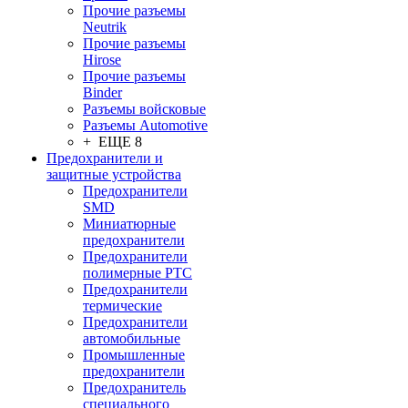
Прочие разъемы
Neutrik
Прочие разъемы
Hirose
Прочие разъемы
Binder
Разъемы войсковые
Разъeмы Automotive
+ ЕЩЕ 8
Предохранители и
защитные устройства
Предохранители
SMD
Миниатюрные
предохранители
Предохранители
полимерные PTC
Предохранители
термические
Предохранители
автомобильные
Промышленные
предохранители
Предохранитель
специального