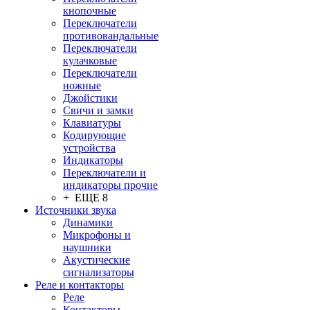
кнопочные
Переключатели
противовандальные
Переключатели
кулачковые
Переключатели
ножные
Джойстики
Свичи и замки
Клавиатуры
Кодирующие
устройства
Индикаторы
Переключатели и
индикаторы прочие
+ ЕЩЕ 8
Источники звука
Динамики
Микрофоны и
наушники
Акустические
сигнализаторы
Реле и контакторы
Реле
Контакторы