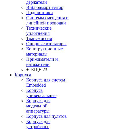
держатели
Виброамортизатор
Подшипники
Системы смещения и
линейной проводки
Технические
уплотнения
Трансмиссия
Опорные изоляторы
Конструкционные
материалы
Прижиматели и
натяжители
+ ЕЩЕ 23
Корпуса
Корпуса для систем
Embedded
Корпуса
универсальные
Корпуса для
модульной
аппаратуры
Корпуса для пультов
Корпуса для
устройств с