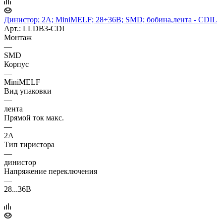
Динистор; 2А; MiniMELF; 28÷36В; SMD; бобина,лента - CDIL
Арт.: LLDB3-CDI
Монтаж
—
SMD
Корпус
—
MiniMELF
Вид упаковки
—
лента
Прямой ток макс.
—
2А
Тип тиристора
—
динистор
Напряжение переключения
—
28...36В