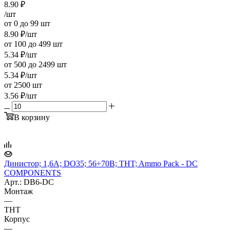
8.90
₽
/шт
от 0 до 99 шт
8.90
₽
/шт
от 100 до 499 шт
5.34
₽
/шт
от 500 до 2499 шт
5.34
₽
/шт
от 2500 шт
3.56
₽
/шт
В корзину
Динистор; 1,6А; DO35; 56÷70В; THT; Ammo Pack - DC
COMPONENTS
Арт.: DB6-DC
Монтаж
—
THT
Корпус
—