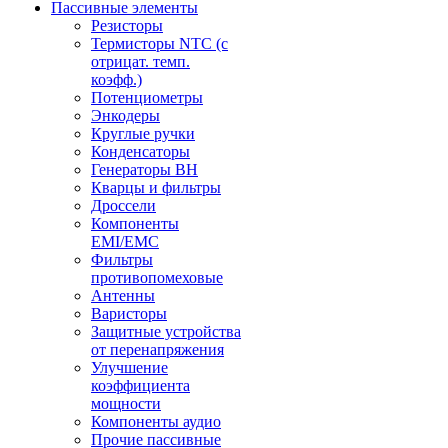
Пассивные элементы
Резисторы
Термисторы NTC (с
отрицат. темп.
коэфф.)
Потенциометры
Энкодеры
Круглые ручки
Конденсаторы
Генераторы ВН
Кварцы и фильтры
Дроссели
Компоненты
EMI/EMC
Фильтры
противопомеховые
Антенны
Варисторы
Защитные устройства
от перенапряжения
Улучшение
коэффициента
мощности
Компоненты аудио
Прочие пассивные