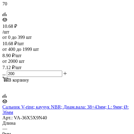
70
10.68
₽
/шт
от 0 до 399 шт
10.68
₽
/шт
от 400 до 1999 шт
8.90
₽
/шт
от 2000 шт
7.12
₽
/шт
В корзину
Сальник V-ring; каучук NBR; Диам.вала: 38÷43мм; L: 9мм; Ø:
36мм
Арт.: VA-36X5X9N40
Длина
—
9мм