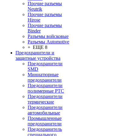
Прочие разъемы
Neutrik
Прочие разъемы
Hirose
Прочие разъемы
Binder
Разъемы войсковые
Разъeмы Automotive
+ ЕЩЕ 8
Предохранители и
защитные устройства
Предохранители
SMD
Миниатюрные
предохранители
Предохранители
полимерные PTC
Предохранители
термические
Предохранители
автомобильные
Промышленные
предохранители
Предохранитель
специального