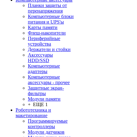
Планки защиты от
перенапряжения
Компьютерные блоки
питания и UPS'ы
Карты памяти
Флеш-накопители
Периферийные
устройства
Держатели и стойки
Аксессуары
HDD/SSD
Компьютерные
адаптеры
Компьютерные
аксессуары - прочее
Защитные экран-
фильтры
Модули памяти
+ ЕЩЕ 1
Робототехника и
макетирование
Программируемые
контроллеры
Модули датчиков