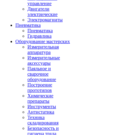
управление
Двигатели
электрические
Электромагниты
Пневматика
Пневматика
Гидравлика
Оборудование мастерских
Измерительная
аппаратура
Измерительные
аксессуары
Паяльное и
сварочное
оборудование
Построение
прототипов
Химические
препараты
Инструменты
Aнтистатика
Техника
складирования
Безопасность и
гигиена труда