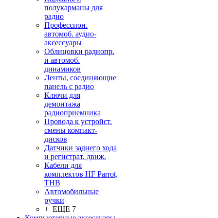
полукарманы для
радио
Профессион.
автомоб. аудио-
аксессуары
Облицовки радиопр.
и автомоб.
динамиков
Ленты, соединяющие
панель с радио
Ключи для
демонтажа
радиоприемника
Провода к устройст.
смены компакт-
дисков
Датчики заднего хода
и регистрат. движ.
Кабели для
комплектов HF Parrot,
THB
Автомобильные
ручки
+ ЕЩЕ 7
Компьютерные аксессуары