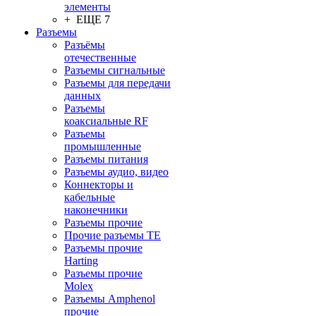
элементы
+ ЕЩЕ 7
Разъeмы
Разъёмы
отечественные
Разъeмы сигнальные
Разъeмы для передачи
данных
Разъeмы
коаксиальные RF
Разъeмы
промышленные
Разъeмы питания
Разъeмы аудио, видео
Коннекторы и
кабельные
наконечники
Разъeмы прочие
Прочие разъемы TE
Разъемы прочие
Harting
Разъемы прочие
Molex
Разъемы Amphenol
прочие