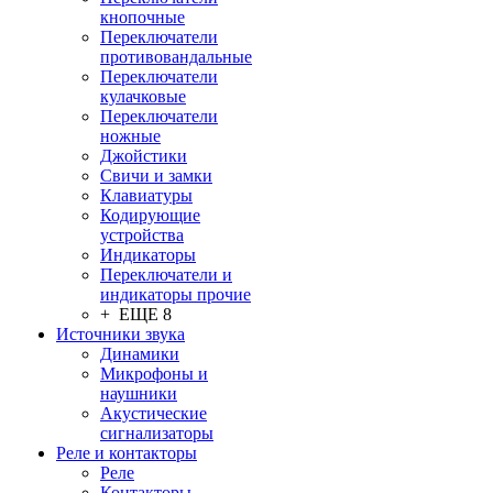
кнопочные
Переключатели
противовандальные
Переключатели
кулачковые
Переключатели
ножные
Джойстики
Свичи и замки
Клавиатуры
Кодирующие
устройства
Индикаторы
Переключатели и
индикаторы прочие
+ ЕЩЕ 8
Источники звука
Динамики
Микрофоны и
наушники
Акустические
сигнализаторы
Реле и контакторы
Реле
Контакторы