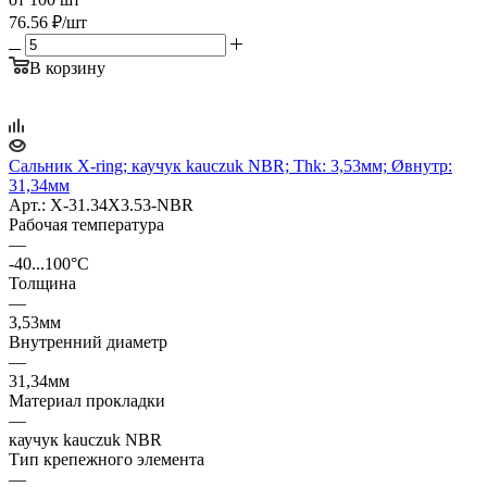
76.56
₽
/шт
В корзину
Сальник X-ring; каучук kauczuk NBR; Thk: 3,53мм; Øвнутр:
31,34мм
Арт.: X-31.34X3.53-NBR
Рабочая температура
—
-40...100°C
Толщина
—
3,53мм
Внутренний диаметр
—
31,34мм
Материал прокладки
—
каучук kauczuk NBR
Тип крепежного элемента
—