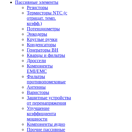
Пассивные элементы
Резисторы
Термисторы NTC (с
отрицат. темп.
коэфф.)
Потенциометры
Энкодеры
Круглые ручки
Конденсаторы
Генераторы ВН
Кварцы и фильтры
Дроссели
Компоненты
EMI/EMC
Фильтры
противопомеховые
Антенны
Варисторы
Защитные устройства
от перенапряжения
Улучшение
коэффициента
мощности
Компоненты аудио
Прочие пассивные