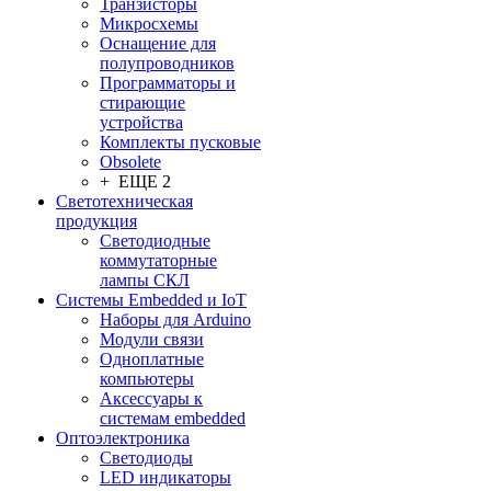
Транзисторы
Микросхемы
Оснащение для
полупроводников
Программаторы и
стирающие
устройства
Комплекты пусковые
Obsolete
+ ЕЩЕ 2
Светотехническая
продукция
Светодиодные
коммутаторные
лампы СКЛ
Системы Embedded и IoT
Наборы для Arduino
Модули связи
Одноплатные
компьютеры
Аксессуары к
системам embedded
Oптоэлектроника
Светодиоды
LED индикаторы