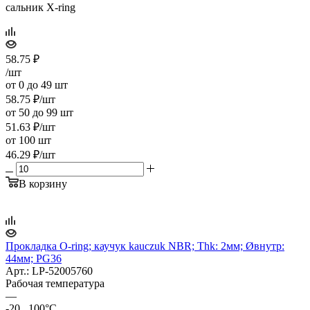
сальник X-ring
58.75
₽
/шт
от 0 до 49 шт
58.75
₽
/шт
от 50 до 99 шт
51.63
₽
/шт
от 100 шт
46.29
₽
/шт
В корзину
Прокладка O-ring; каучук kauczuk NBR; Thk: 2мм; Øвнутр:
44мм; PG36
Арт.: LP-52005760
Рабочая температура
—
-20...100°C