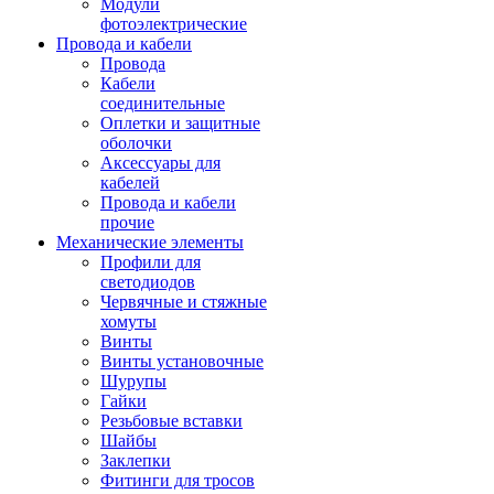
Модули
фотоэлектрические
Провода и кабели
Провода
Кабели
соединительные
Оплетки и защитные
оболочки
Аксессуары для
кабелей
Провода и кабели
прочие
Механические элементы
Профили для
светодиодов
Червячные и стяжные
хомуты
Винты
Винты установочные
Шурупы
Гайки
Резьбовые вставки
Шайбы
Заклепки
Фитинги для тросов