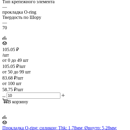
Тип крепежного элемента
—
прокладка O-ring
Твердость по Шору
—
70
105.05
₽
/шт
от 0 до 49 шт
105.05
₽
/шт
от 50 до 99 шт
83.68
₽
/шт
от 100 шт
58.75
₽
/шт
В корзину
Прокладка O-ring; силикон; Thk: 1,78мм; Øвнутр: 5,28мм;