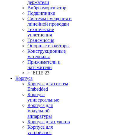
держатели
Виброамортизатор
Подшипники
Системы смещения и
линейной проводки
Технические
уплотнения
Трансмиссия
Опорные изоляторы
Конструкционные
материалы
Прижиматели и
натяжители
+ ЕЩЕ 23
Корпуса
Корпуса для систем
Embedded
Корпуса
универсальные
Корпуса для
модульной
аппаратуры
Корпуса для пультов
Корпуса для
устройств с