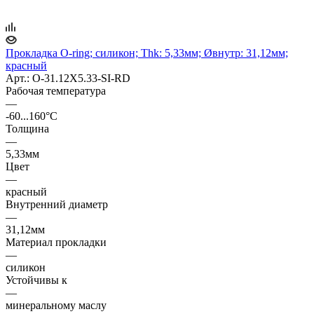
Прокладка O-ring; силикон; Thk: 5,33мм; Øвнутр: 31,12мм;
красный
Арт.: O-31.12X5.33-SI-RD
Рабочая температура
—
-60...160°C
Толщина
—
5,33мм
Цвет
—
красный
Внутренний диаметр
—
31,12мм
Материал прокладки
—
силикон
Устойчивы к
—
минеральному маслу