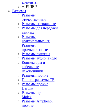
элементы
+ ЕЩЕ 7
Разъeмы
Разъёмы
отечественные
Разъeмы сигнальные
Разъeмы для передачи
данных
Разъeмы
коаксиальные RF
Разъeмы
промышленные
Разъeмы питания
Разъeмы аудио, видео
Коннекторы и
кабельные
наконечники
Разъeмы прочие
Прочие разъемы TE
Разъемы прочие
Harting
Разъемы прочие
Molex
Разъемы Amphenol
прочие