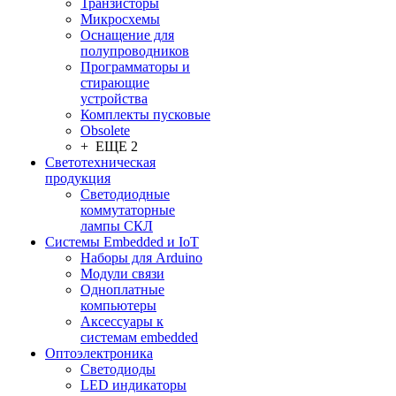
Транзисторы
Микросхемы
Оснащение для
полупроводников
Программаторы и
стирающие
устройства
Комплекты пусковые
Obsolete
+ ЕЩЕ 2
Светотехническая
продукция
Светодиодные
коммутаторные
лампы СКЛ
Системы Embedded и IoT
Наборы для Arduino
Модули связи
Одноплатные
компьютеры
Аксессуары к
системам embedded
Oптоэлектроника
Светодиоды
LED индикаторы