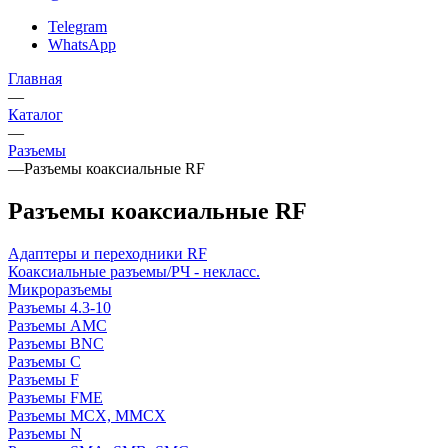
Telegram
WhatsApp
Главная
—
Каталог
—
Разъeмы
—
Разъeмы коаксиальные RF
Разъeмы коаксиальные RF
Адаптеры и переходники RF
Коаксиальные разъемы/РЧ - некласс.
Микроразъемы
Разъeмы 4.3-10
Разъeмы AMC
Разъeмы BNC
Разъeмы C
Разъeмы F
Разъeмы FME
Разъeмы MCX, MMCX
Разъeмы N