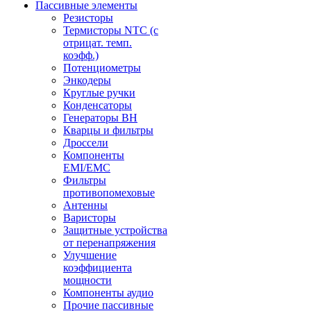
Пассивные элементы
Резисторы
Термисторы NTC (с
отрицат. темп.
коэфф.)
Потенциометры
Энкодеры
Круглые ручки
Конденсаторы
Генераторы ВН
Кварцы и фильтры
Дроссели
Компоненты
EMI/EMC
Фильтры
противопомеховые
Антенны
Варисторы
Защитные устройства
от перенапряжения
Улучшение
коэффициента
мощности
Компоненты аудио
Прочие пассивные