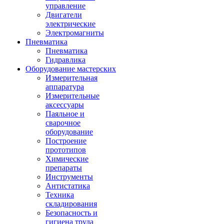
управление
Двигатели
электрические
Электромагниты
Пневматика
Пневматика
Гидравлика
Оборудование мастерских
Измерительная
аппаратура
Измерительные
аксессуары
Паяльное и
сварочное
оборудование
Построение
прототипов
Химические
препараты
Инструменты
Aнтистатика
Техника
складирования
Безопасность и
гигиена труда