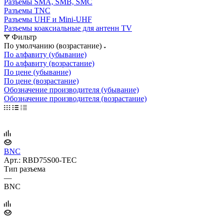
Разъeмы SMA, SMB, SMC
Разъeмы TNC
Разъeмы UHF и Mini-UHF
Разъeмы коаксиальные для антенн TV
Фильтр
По умолчанию (возрастание)
По алфавиту (убывание)
По алфавиту (возрастание)
По цене (убывание)
По цене (возрастание)
Обозначение производителя (убывание)
Обозначение производителя (возрастание)
BNC
Арт.: RBD75S00-TEC
Тип разъема
—
BNC