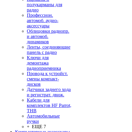
полукарманы для
радио
Профессион.
автомоб. аудио-
аксессуары
Облицовки радиопр.
и автомоб.
динамиков
Ленты, соединяющие
панель с радио
Ключи для
демонтажа
радиоприемника
Провода к устройст.
смены компакт-
дисков
Датчики заднего хода
и регистрат. движ.
Кабели для
комплектов HF Parrot,
THB
Автомобильные
ручки
+ ЕЩЕ 7
Компьютерные аксессуары