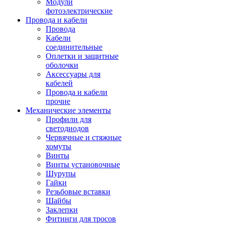
Модули
фотоэлектрические
Провода и кабели
Провода
Кабели
соединительные
Оплетки и защитные
оболочки
Аксессуары для
кабелей
Провода и кабели
прочие
Механические элементы
Профили для
светодиодов
Червячные и стяжные
хомуты
Винты
Винты установочные
Шурупы
Гайки
Резьбовые вставки
Шайбы
Заклепки
Фитинги для тросов