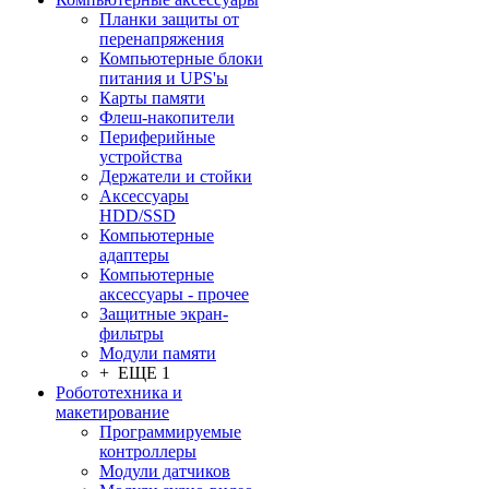
Планки защиты от
перенапряжения
Компьютерные блоки
питания и UPS'ы
Карты памяти
Флеш-накопители
Периферийные
устройства
Держатели и стойки
Аксессуары
HDD/SSD
Компьютерные
адаптеры
Компьютерные
аксессуары - прочее
Защитные экран-
фильтры
Модули памяти
+ ЕЩЕ 1
Робототехника и
макетирование
Программируемые
контроллеры
Модули датчиков