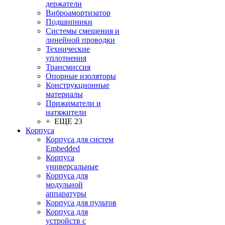
держатели
Виброамортизатор
Подшипники
Системы смещения и
линейной проводки
Технические
уплотнения
Трансмиссия
Опорные изоляторы
Конструкционные
материалы
Прижиматели и
натяжители
+ ЕЩЕ 23
Корпуса
Корпуса для систем
Embedded
Корпуса
универсальные
Корпуса для
модульной
аппаратуры
Корпуса для пультов
Корпуса для
устройств с