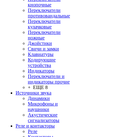
кнопочные
Переключатели
противовандальные
Переключатели
кулачковые
Переключатели
ножные
Джойстики
Свичи и замки
Клавиатуры
Кодирующие
устройства
Индикаторы
Переключатели и
индикаторы прочие
+ ЕЩЕ 8
Источники звука
Динамики
Микрофоны и
наушники
Акустические
сигнализаторы
Реле и контакторы
Реле
Контакторы