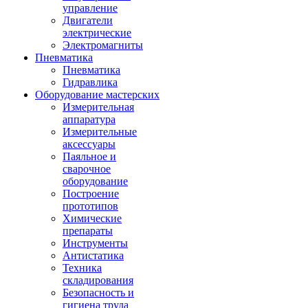
управление
Двигатели
электрические
Электромагниты
Пневматика
Пневматика
Гидравлика
Оборудование мастерских
Измерительная
аппаратура
Измерительные
аксессуары
Паяльное и
сварочное
оборудование
Построение
прототипов
Химические
препараты
Инструменты
Aнтистатика
Техника
складирования
Безопасность и
гигиена труда