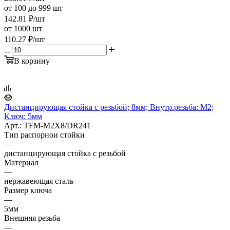
от 100 до 999 шт
142.81
₽
/шт
от 1000 шт
110.27
₽
/шт
В корзину
Дистанцирующая стойка с резьбой; 8мм; Внутр.резьба: M2;
Ключ: 5мм
Арт.: TFM-M2X8/DR241
Тип распорнои стойки
—
дистанцирующая стойка с резьбой
Материал
—
нержавеющая сталь
Размер ключа
—
5мм
Внешняя резьба
—