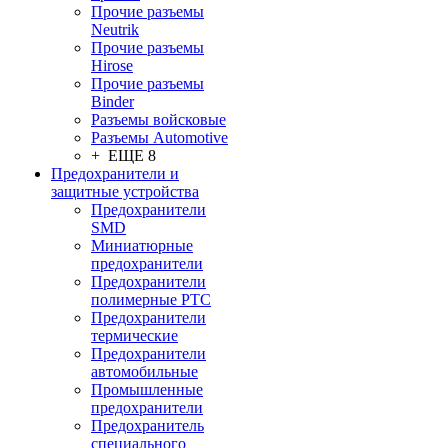
Прочие разъемы
Neutrik
Прочие разъемы
Hirose
Прочие разъемы
Binder
Разъемы войсковые
Разъeмы Automotive
+ ЕЩЕ 8
Предохранители и
защитные устройства
Предохранители
SMD
Миниатюрные
предохранители
Предохранители
полимерные PTC
Предохранители
термические
Предохранители
автомобильные
Промышленные
предохранители
Предохранитель
специального