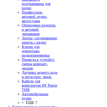
полукарманы для
радио
Профессион.
автомоб. аудио-
аксессуары
Облицовки радиопр.
и автомоб.
динамиков
Ленты, соединяющие
панель с радио
Ключи для
демонтажа
радиоприемника
Провода к устройст.
смены компакт-
дисков
Датчики заднего хода
и регистрат. движ.
Кабели для
комплектов HF Parrot,
THB
Автомобильные
ручки
+ ЕЩЕ 7
Компьютерные аксессуары