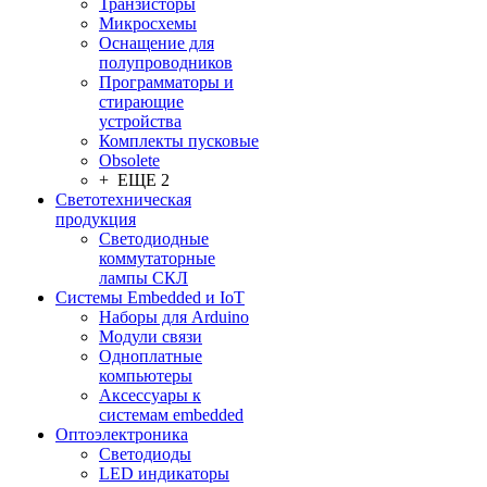
Транзисторы
Микросхемы
Оснащение для
полупроводников
Программаторы и
стирающие
устройства
Комплекты пусковые
Obsolete
+ ЕЩЕ 2
Светотехническая
продукция
Светодиодные
коммутаторные
лампы СКЛ
Системы Embedded и IoT
Наборы для Arduino
Модули связи
Одноплатные
компьютеры
Аксессуары к
системам embedded
Oптоэлектроника
Светодиоды
LED индикаторы