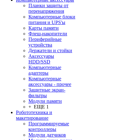
Планки защиты от
перенапряжения
Компьютерные блоки
питания и UPS'ы
Карты памяти
Флеш-накопители
Периферийные
устройства
Держатели и стойки
Аксессуары
HDD/SSD
Компьютерные
адаптеры
Компьютерные
аксессуары - прочее
Защитные экран-
фильтры
Модули памяти
+ ЕЩЕ 1
Робототехника и
макетирование
Программируемые
контроллеры
Модули датчиков