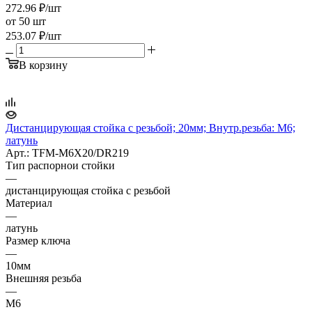
272.96
₽
/шт
от 50 шт
253.07
₽
/шт
В корзину
Дистанцирующая стойка с резьбой; 20мм; Внутр.резьба: M6;
латунь
Арт.: TFM-M6X20/DR219
Тип распорнои стойки
—
дистанцирующая стойка с резьбой
Материал
—
латунь
Размер ключа
—
10мм
Внешняя резьба
—
M6