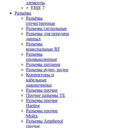
элементы
+ ЕЩЕ 7
Разъeмы
Разъёмы
отечественные
Разъeмы сигнальные
Разъeмы для передачи
данных
Разъeмы
коаксиальные RF
Разъeмы
промышленные
Разъeмы питания
Разъeмы аудио, видео
Коннекторы и
кабельные
наконечники
Разъeмы прочие
Прочие разъемы TE
Разъемы прочие
Harting
Разъемы прочие
Molex
Разъемы Amphenol
прочие