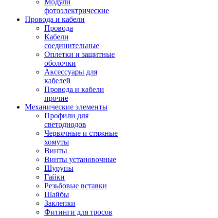
Модули
фотоэлектрические
Провода и кабели
Провода
Кабели
соединительные
Оплетки и защитные
оболочки
Аксессуары для
кабелей
Провода и кабели
прочие
Механические элементы
Профили для
светодиодов
Червячные и стяжные
хомуты
Винты
Винты установочные
Шурупы
Гайки
Резьбовые вставки
Шайбы
Заклепки
Фитинги для тросов