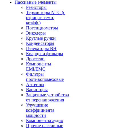
Пассивные элементы
Резисторы
Термисторы NTC (с
отрицат. темп.
коэфф.)
Потенциометры
Энкодеры
Круглые ручки
Конденсаторы
Генераторы ВН
Кварцы и фильтры
Дроссели
Компоненты
EMI/EMC
Фильтры
противопомеховые
Антенны
Варисторы
Защитные устройства
от перенапряжения
Улучшение
коэффициента
мощности
Компоненты аудио
Прочие пассивные