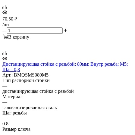
70.50
₽
/шт
В корзину
Дистанцирующая стойка с резьбой; 80мм; Внутр.резьба: M5;
Шаг: 0,8
Арт.: BMQSMS080M5
Тип распорнои стойки
—
дистанцирующая стойка с резьбой
Материал
—
гальванизированная сталь
Шаг резьбы
—
0.8
Размер ключа
—