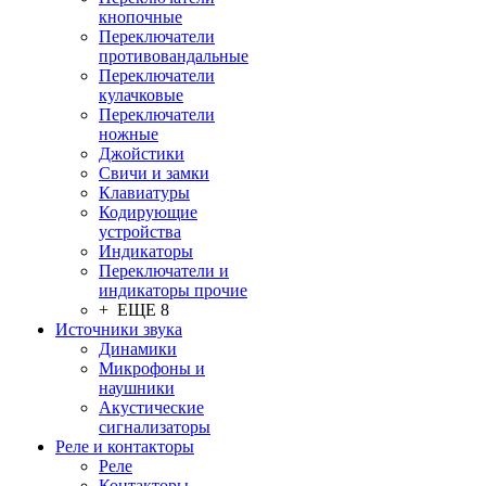
кнопочные
Переключатели
противовандальные
Переключатели
кулачковые
Переключатели
ножные
Джойстики
Свичи и замки
Клавиатуры
Кодирующие
устройства
Индикаторы
Переключатели и
индикаторы прочие
+ ЕЩЕ 8
Источники звука
Динамики
Микрофоны и
наушники
Акустические
сигнализаторы
Реле и контакторы
Реле
Контакторы