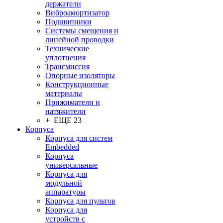
держатели
Виброамортизатор
Подшипники
Системы смещения и
линейной проводки
Технические
уплотнения
Трансмиссия
Опорные изоляторы
Конструкционные
материалы
Прижиматели и
натяжители
+ ЕЩЕ 23
Корпуса
Корпуса для систем
Embedded
Корпуса
универсальные
Корпуса для
модульной
аппаратуры
Корпуса для пультов
Корпуса для
устройств с