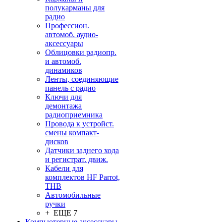
полукарманы для
радио
Профессион.
автомоб. аудио-
аксессуары
Облицовки радиопр.
и автомоб.
динамиков
Ленты, соединяющие
панель с радио
Ключи для
демонтажа
радиоприемника
Провода к устройст.
смены компакт-
дисков
Датчики заднего хода
и регистрат. движ.
Кабели для
комплектов HF Parrot,
THB
Автомобильные
ручки
+ ЕЩЕ 7
Компьютерные аксессуары