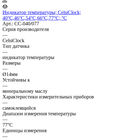
Индикатор температуры; CelsiClock;
40°C,46°C,54°C,66°C,77°C; °C
Арт.: CC-040/077
Серия производителя
—
CelsiClock
Тип датчика
—
индикатор температуры
Размеры
—
Ø14мм
Устойчивы к
—
минеральному маслу
Характеристики измерительных приборов
—
самоклеящийся
Диапазон измерения температуры
—
77°C
Единицы измерения
—