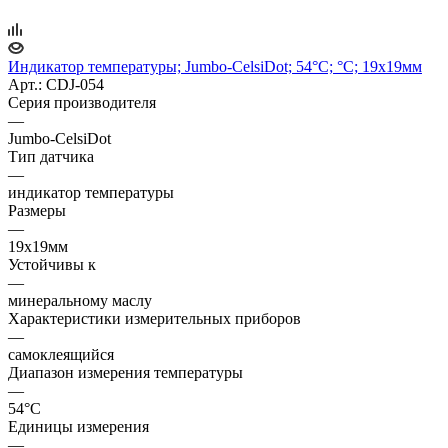
Индикатор температуры; Jumbo-CelsiDot; 54°C; °C; 19x19мм
Арт.: CDJ-054
Серия производителя
—
Jumbo-CelsiDot
Тип датчика
—
индикатор температуры
Размеры
—
19x19мм
Устойчивы к
—
минеральному маслу
Характеристики измерительных приборов
—
самоклеящийся
Диапазон измерения температуры
—
54°C
Единицы измерения
—