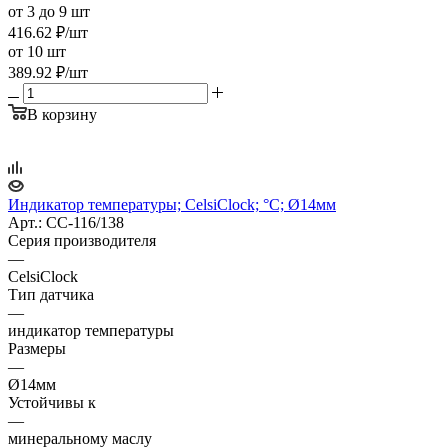
от 3 до 9 шт
416.62
₽
/шт
от 10 шт
389.92
₽
/шт
В корзину
Индикатор температуры; CelsiClock; °C; Ø14мм
Арт.: CC-116/138
Серия производителя
—
CelsiClock
Тип датчика
—
индикатор температуры
Размеры
—
Ø14мм
Устойчивы к
—
минеральному маслу