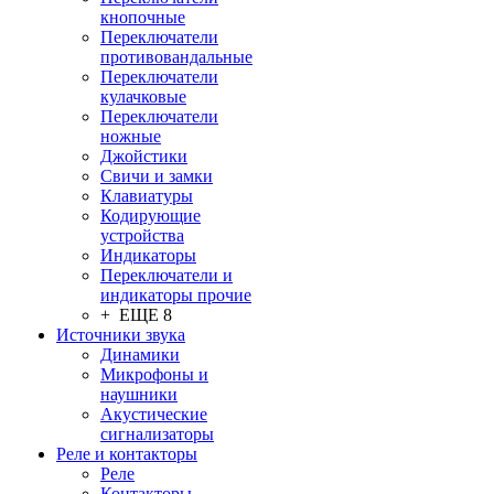
кнопочные
Переключатели
противовандальные
Переключатели
кулачковые
Переключатели
ножные
Джойстики
Свичи и замки
Клавиатуры
Кодирующие
устройства
Индикаторы
Переключатели и
индикаторы прочие
+ ЕЩЕ 8
Источники звука
Динамики
Микрофоны и
наушники
Акустические
сигнализаторы
Реле и контакторы
Реле
Контакторы