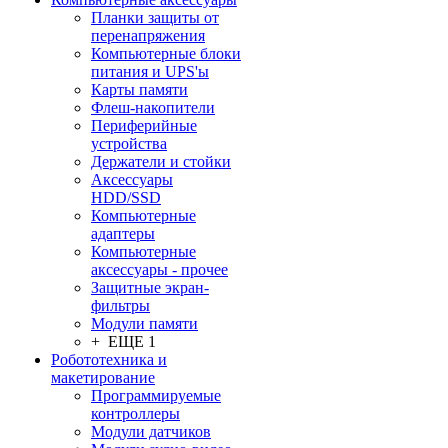
Планки защиты от
перенапряжения
Компьютерные блоки
питания и UPS'ы
Карты памяти
Флеш-накопители
Периферийные
устройства
Держатели и стойки
Аксессуары
HDD/SSD
Компьютерные
адаптеры
Компьютерные
аксессуары - прочее
Защитные экран-
фильтры
Модули памяти
+ ЕЩЕ 1
Робототехника и
макетирование
Программируемые
контроллеры
Модули датчиков