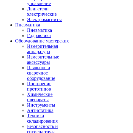
управление
Двигатели
электрические
Электромагниты
Пневматика
Пневматика
Гидравлика
Оборудование мастерских
Измерительная
аппаратура
Измерительные
аксессуары
Паяльное и
сварочное
оборудование
Построение
прототипов
Химические
препараты
Инструменты
Aнтистатика
Техника
складирования
Безопасность и
гигиена труда