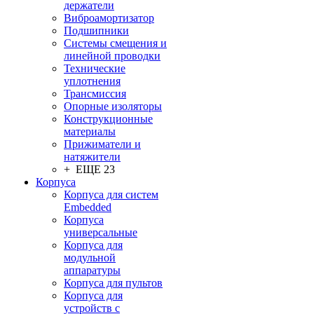
держатели
Виброамортизатор
Подшипники
Системы смещения и
линейной проводки
Технические
уплотнения
Трансмиссия
Опорные изоляторы
Конструкционные
материалы
Прижиматели и
натяжители
+ ЕЩЕ 23
Корпуса
Корпуса для систем
Embedded
Корпуса
универсальные
Корпуса для
модульной
аппаратуры
Корпуса для пультов
Корпуса для
устройств с