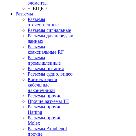
элементы
+ ЕЩЕ 7
Разъeмы
Разъёмы
отечественные
Разъeмы сигнальные
Разъeмы для передачи
данных
Разъeмы
коаксиальные RF
Разъeмы
промышленные
Разъeмы питания
Разъeмы аудио, видео
Коннекторы и
кабельные
наконечники
Разъeмы прочие
Прочие разъемы TE
Разъемы прочие
Harting
Разъемы прочие
Molex
Разъемы Amphenol
прочие