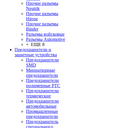
Прочие разъемы
Neutrik
Прочие разъемы
Hirose
Прочие разъемы
Binder
Разъемы войсковые
Разъeмы Automotive
+ ЕЩЕ 8
Предохранители и
защитные устройства
Предохранители
SMD
Миниатюрные
предохранители
Предохранители
полимерные PTC
Предохранители
термические
Предохранители
автомобильные
Промышленные
предохранители
Предохранитель
специального