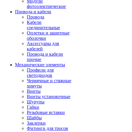
Модули
фотоэлектрические
Провода и кабели
Провода
Кабели
соединительные
Оплетки и защитные
оболочки
Аксессуары для
кабелей
Провода и кабели
прочие
Механические элементы
Профили для
светодиодов
Червячные и стяжные
хомуты
Винты
Винты установочные
Шурупы
Гайки
Резьбовые вставки
Шайбы
Заклепки
Фитинги для тросов