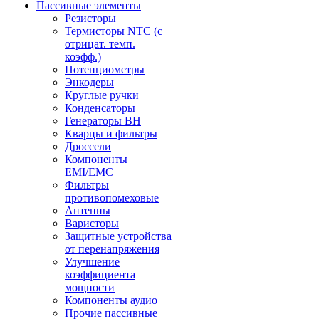
Пассивные элементы
Резисторы
Термисторы NTC (с
отрицат. темп.
коэфф.)
Потенциометры
Энкодеры
Круглые ручки
Конденсаторы
Генераторы ВН
Кварцы и фильтры
Дроссели
Компоненты
EMI/EMC
Фильтры
противопомеховые
Антенны
Варисторы
Защитные устройства
от перенапряжения
Улучшение
коэффициента
мощности
Компоненты аудио
Прочие пассивные