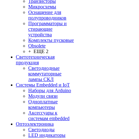
Транзисторы
Микросхемы
Оснащение для
полупроводников
Программаторы и
стирающие
устройства
Комплекты пусковые
Obsolete
+ ЕЩЕ 2
Светотехническая
продукция
Светодиодные
коммутаторные
лампы СКЛ
Системы Embedded и IoT
Наборы для Arduino
Модули связи
Одноплатные
компьютеры
Аксессуары к
системам embedded
Oптоэлектроника
Светодиоды
LED индикаторы