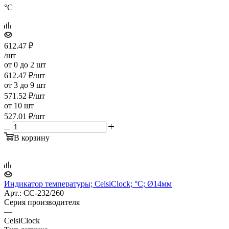
°C
612.47
₽
/шт
от 0 до 2 шт
612.47
₽
/шт
от 3 до 9 шт
571.52
₽
/шт
от 10 шт
527.01
₽
/шт
В корзину
Индикатор температуры; CelsiClock; °C; Ø14мм
Арт.: CC-232/260
Серия производителя
—
CelsiClock