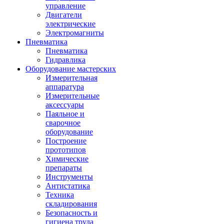
управление
Двигатели
электрические
Электромагниты
Пневматика
Пневматика
Гидравлика
Оборудование мастерских
Измерительная
аппаратура
Измерительные
аксессуары
Паяльное и
сварочное
оборудование
Построение
прототипов
Химические
препараты
Инструменты
Aнтистатика
Техника
складирования
Безопасность и
гигиена труда