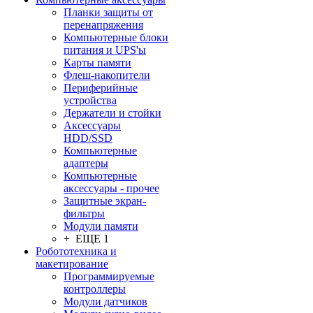
Планки защиты от
перенапряжения
Компьютерные блоки
питания и UPS'ы
Карты памяти
Флеш-накопители
Периферийные
устройства
Держатели и стойки
Аксессуары
HDD/SSD
Компьютерные
адаптеры
Компьютерные
аксессуары - прочее
Защитные экран-
фильтры
Модули памяти
+ ЕЩЕ 1
Робототехника и
макетирование
Программируемые
контроллеры
Модули датчиков