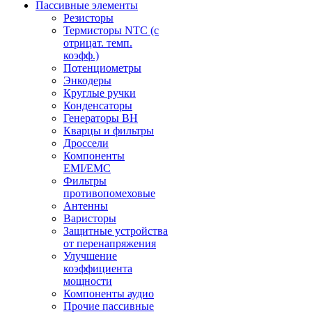
Пассивные элементы
Резисторы
Термисторы NTC (с
отрицат. темп.
коэфф.)
Потенциометры
Энкодеры
Круглые ручки
Конденсаторы
Генераторы ВН
Кварцы и фильтры
Дроссели
Компоненты
EMI/EMC
Фильтры
противопомеховые
Антенны
Варисторы
Защитные устройства
от перенапряжения
Улучшение
коэффициента
мощности
Компоненты аудио
Прочие пассивные