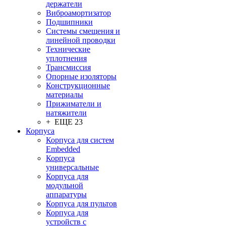
держатели
Виброамортизатор
Подшипники
Системы смещения и
линейной проводки
Технические
уплотнения
Трансмиссия
Опорные изоляторы
Конструкционные
материалы
Прижиматели и
натяжители
+ ЕЩЕ 23
Корпуса
Корпуса для систем
Embedded
Корпуса
универсальные
Корпуса для
модульной
аппаратуры
Корпуса для пультов
Корпуса для
устройств с