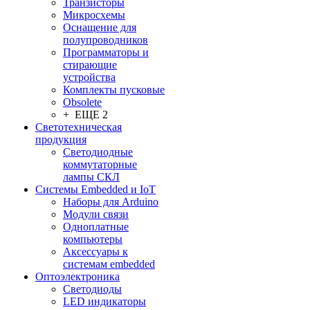
Транзисторы
Микросхемы
Оснащение для
полупроводников
Программаторы и
стирающие
устройства
Комплекты пусковые
Obsolete
+ ЕЩЕ 2
Светотехническая
продукция
Светодиодные
коммутаторные
лампы СКЛ
Системы Embedded и IoT
Наборы для Arduino
Модули связи
Одноплатные
компьютеры
Аксессуары к
системам embedded
Oптоэлектроника
Светодиоды
LED индикаторы