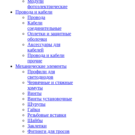
Модули
фотоэлектрические
Провода и кабели
Провода
Кабели
соединительные
Оплетки и защитные
оболочки
Аксессуары для
кабелей
Провода и кабели
прочие
Механические элементы
Профили для
светодиодов
Червячные и стяжные
хомуты
Винты
Винты установочные
Шурупы
Гайки
Резьбовые вставки
Шайбы
Заклепки
Фитинги для тросов