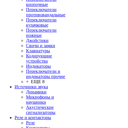
кнопочные
Переключатели
противовандальные
Переключатели
кулачковые
Переключатели
ножные
Джойстики
Свичи и замки
Клавиатуры
Кодирующие
устройства
Индикаторы
Переключатели и
индикаторы прочие
+ ЕЩЕ 8
Источники звука
Динамики
Микрофоны и
наушники
Акустические
сигнализаторы
Реле и контакторы
Реле
Контакторы