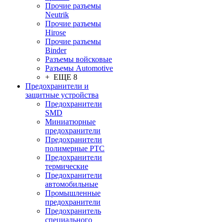
Прочие разъемы
Neutrik
Прочие разъемы
Hirose
Прочие разъемы
Binder
Разъемы войсковые
Разъeмы Automotive
+ ЕЩЕ 8
Предохранители и
защитные устройства
Предохранители
SMD
Миниатюрные
предохранители
Предохранители
полимерные PTC
Предохранители
термические
Предохранители
автомобильные
Промышленные
предохранители
Предохранитель
специального