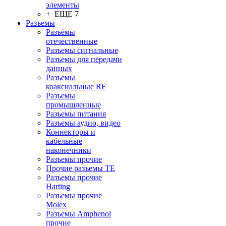
элементы
+ ЕЩЕ 7
Разъeмы
Разъёмы
отечественные
Разъeмы сигнальные
Разъeмы для передачи
данных
Разъeмы
коаксиальные RF
Разъeмы
промышленные
Разъeмы питания
Разъeмы аудио, видео
Коннекторы и
кабельные
наконечники
Разъeмы прочие
Прочие разъемы TE
Разъемы прочие
Harting
Разъемы прочие
Molex
Разъемы Amphenol
прочие