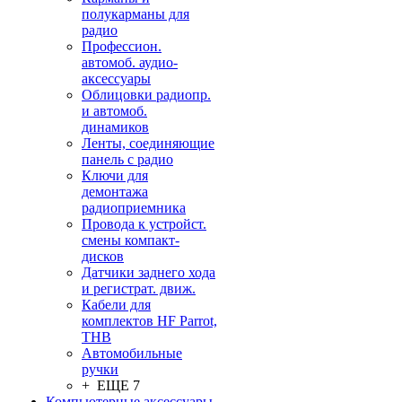
полукарманы для
радио
Профессион.
автомоб. аудио-
аксессуары
Облицовки радиопр.
и автомоб.
динамиков
Ленты, соединяющие
панель с радио
Ключи для
демонтажа
радиоприемника
Провода к устройст.
смены компакт-
дисков
Датчики заднего хода
и регистрат. движ.
Кабели для
комплектов HF Parrot,
THB
Автомобильные
ручки
+ ЕЩЕ 7
Компьютерные аксессуары