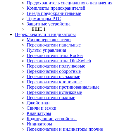
Предохранитель специального назначения
Комплекты предохранителей
Гнезда предохранительные
Термисторы PTC
Защитные устройства
+ ЕЩЕ 1
Переключатели и индикаторы
Микропереключатели
Переключатели панельные
Пульты управления
Переключатели типа Rocker
Переключатели типа Dip-Switch
Переключатели ползунковые
Переключатели оборотные
Переключатели рычажные
Переключатели кнопочные
Переключатели противовандальные
Переключатели кулачковые
Переключатели ножные
Джойстики
Свичи и замки
Клавиатуры
Кодирующие устройства
Индикаторы
Переключатели и индикаторы прочие