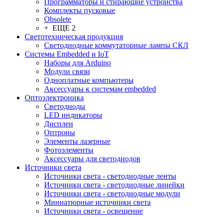
Программаторы и стирающие устройства
Комплекты пусковые
Obsolete
+ ЕЩЕ 2
Светотехническая продукция
Светодиодные коммутаторные лампы СКЛ
Системы Embedded и IoT
Наборы для Arduino
Модули связи
Одноплатные компьютеры
Аксессуары к системам embedded
Oптоэлектроника
Светодиоды
LED индикаторы
Дисплеи
Оптроны
Элементы лазерные
Фотоэлементы
Аксессуары для светодиодов
Источники света
Источники света - светодиодные ленты
Источники света - светодиодные линейки
Источники света - светодиодные модули
Миниатюрные источники света
Источники света - освещение