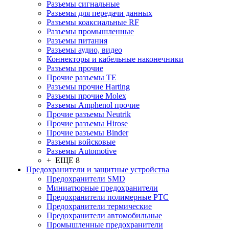
Разъeмы сигнальные
Разъeмы для передачи данных
Разъeмы коаксиальные RF
Разъeмы промышленные
Разъeмы питания
Разъeмы аудио, видео
Коннекторы и кабельные наконечники
Разъeмы прочие
Прочие разъемы TE
Разъемы прочие Harting
Разъемы прочие Molex
Разъемы Amphenol прочие
Прочие разъемы Neutrik
Прочие разъемы Hirose
Прочие разъемы Binder
Разъемы войсковые
Разъeмы Automotive
+ ЕЩЕ 8
Предохранители и защитные устройства
Предохранители SMD
Миниатюрные предохранители
Предохранители полимерные PTC
Предохранители термические
Предохранители автомобильные
Промышленные предохранители