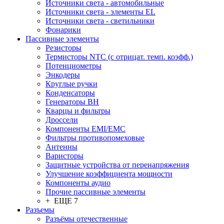
Источники света - автомобильные
Источники света - элементы EL
Источники света - светильники
Фонарики
Пассивные элементы
Резисторы
Термисторы NTC (с отрицат. темп. коэфф.)
Потенциометры
Энкодеры
Круглые ручки
Конденсаторы
Генераторы ВН
Кварцы и фильтры
Дроссели
Компоненты EMI/EMC
Фильтры противопомеховые
Антенны
Варисторы
Защитные устройства от перенапряжения
Улучшение коэффициента мощности
Компоненты аудио
Прочие пассивные элементы
+ ЕЩЕ 7
Разъeмы
Разъёмы отечественные