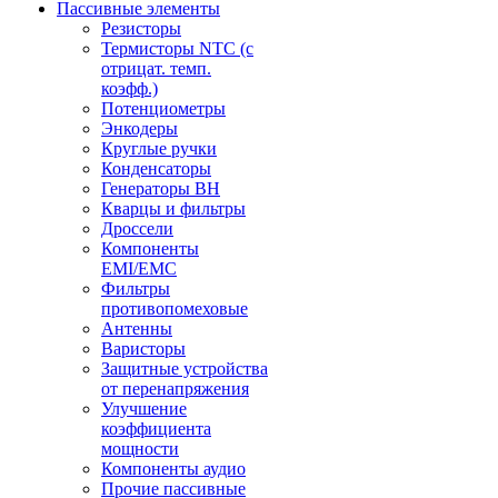
Пассивные элементы
Резисторы
Термисторы NTC (с
отрицат. темп.
коэфф.)
Потенциометры
Энкодеры
Круглые ручки
Конденсаторы
Генераторы ВН
Кварцы и фильтры
Дроссели
Компоненты
EMI/EMC
Фильтры
противопомеховые
Антенны
Варисторы
Защитные устройства
от перенапряжения
Улучшение
коэффициента
мощности
Компоненты аудио
Прочие пассивные