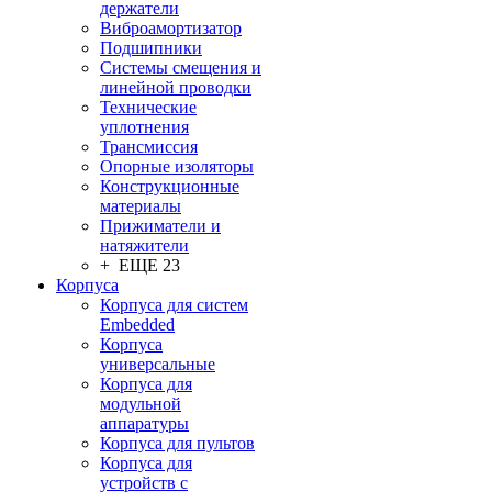
держатели
Виброамортизатор
Подшипники
Системы смещения и
линейной проводки
Технические
уплотнения
Трансмиссия
Опорные изоляторы
Конструкционные
материалы
Прижиматели и
натяжители
+ ЕЩЕ 23
Корпуса
Корпуса для систем
Embedded
Корпуса
универсальные
Корпуса для
модульной
аппаратуры
Корпуса для пультов
Корпуса для
устройств с