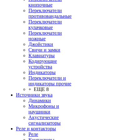
кнопочные
Переключатели
противовандальные
Переключатели
кулачковые
Переключатели
ножные
Джойстики
Свичи и замки
Клавиатуры
Кодирующие
устройства
Индикаторы
Переключатели и
индикаторы прочие
+ ЕЩЕ 8
Источники звука
Динамики
Микрофоны и
наушники
Акустические
сигнализаторы
Реле и контакторы
Реле
Контакторы