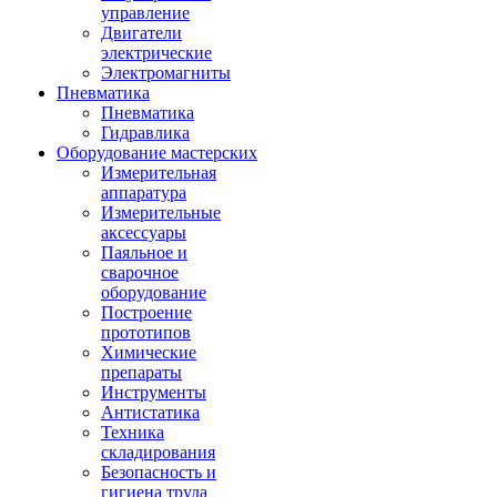
управление
Двигатели
электрические
Электромагниты
Пневматика
Пневматика
Гидравлика
Оборудование мастерских
Измерительная
аппаратура
Измерительные
аксессуары
Паяльное и
сварочное
оборудование
Построение
прототипов
Химические
препараты
Инструменты
Aнтистатика
Техника
складирования
Безопасность и
гигиена труда