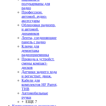
полукарманы для
радио
Профессион.
автомоб. аудио-
аксессуары
Облицовки радиопр.
и автомоб.
динамиков
Ленты, соединяющие
панель с радио
Ключи для
демонтажа
радиоприемника
Провода к устройст.
смены компакт-
дисков
Датчики заднего хода
и регистрат. движ.
Кабели для
комплектов HF Parrot,
THB
Автомобильные
ручки
+ ЕЩЕ 7
Компьютерные аксессуары