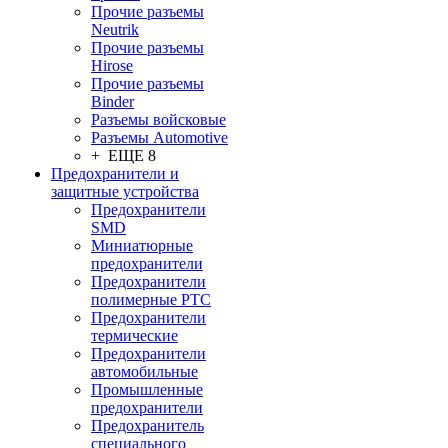
Прочие разъемы
Neutrik
Прочие разъемы
Hirose
Прочие разъемы
Binder
Разъемы войсковые
Разъeмы Automotive
+ ЕЩЕ 8
Предохранители и
защитные устройства
Предохранители
SMD
Миниатюрные
предохранители
Предохранители
полимерные PTC
Предохранители
термические
Предохранители
автомобильные
Промышленные
предохранители
Предохранитель
специального