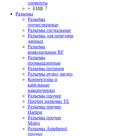
элементы
+ ЕЩЕ 7
Разъeмы
Разъёмы
отечественные
Разъeмы сигнальные
Разъeмы для передачи
данных
Разъeмы
коаксиальные RF
Разъeмы
промышленные
Разъeмы питания
Разъeмы аудио, видео
Коннекторы и
кабельные
наконечники
Разъeмы прочие
Прочие разъемы TE
Разъемы прочие
Harting
Разъемы прочие
Molex
Разъемы Amphenol
прочие