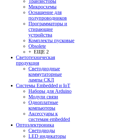
Транзисторы
Микросхемы
Оснащение для
полупроводников
Программаторы и
стирающие
устройства
Комплекты пусковые
Obsolete
+ ЕЩЕ 2
Светотехническая
продукция
Светодиодные
коммутаторные
лампы СКЛ
Системы Embedded и IoT
Наборы для Arduino
Модули связи
Одноплатные
компьютеры
Аксессуары к
системам embedded
Oптоэлектроника
Светодиоды
LED индикаторы