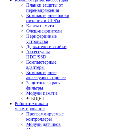
Планки защиты от
перенапряжения
Компьютерные блоки
питания и UPS'ы
Карты памяти
Флеш-накопители
Периферийные
устройства
Держатели и стойки
Аксессуары
HDD/SSD
Компьютерные
адаптеры
Компьютерные
аксессуары - прочее
Защитные экран-
фильтры
Модули памяти
+ ЕЩЕ 1
Робототехника и
макетирование
Программируемые
контроллеры
Модули датчиков