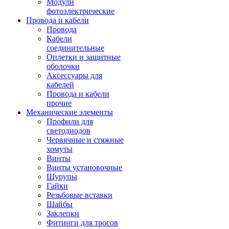
Модули
фотоэлектрические
Провода и кабели
Провода
Кабели
соединительные
Оплетки и защитные
оболочки
Аксессуары для
кабелей
Провода и кабели
прочие
Механические элементы
Профили для
светодиодов
Червячные и стяжные
хомуты
Винты
Винты установочные
Шурупы
Гайки
Резьбовые вставки
Шайбы
Заклепки
Фитинги для тросов