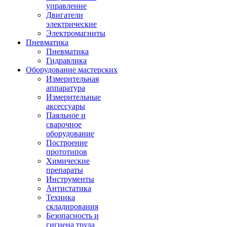
управление
Двигатели
электрические
Электромагниты
Пневматика
Пневматика
Гидравлика
Оборудование мастерских
Измерительная
аппаратура
Измерительные
аксессуары
Паяльное и
сварочное
оборудование
Построение
прототипов
Химические
препараты
Инструменты
Aнтистатика
Техника
складирования
Безопасность и
гигиена труда