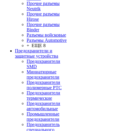
Прочие разъемы
Neutrik
Прочие разъемы
Hirose
Прочие разъемы
Binder
Разъемы войсковые
Разъeмы Automotive
+ ЕЩЕ 8
Предохранители и
защитные устройства
Предохранители
SMD
Миниатюрные
предохранители
Предохранители
полимерные PTC
Предохранители
термические
Предохранители
автомобильные
Промышленные
предохранители
Предохранитель
специального