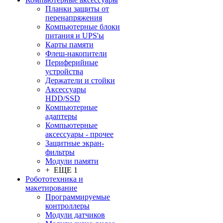
Планки защиты от
перенапряжения
Компьютерные блоки
питания и UPS'ы
Карты памяти
Флеш-накопители
Периферийные
устройства
Держатели и стойки
Аксессуары
HDD/SSD
Компьютерные
адаптеры
Компьютерные
аксессуары - прочее
Защитные экран-
фильтры
Модули памяти
+ ЕЩЕ 1
Робототехника и
макетирование
Программируемые
контроллеры
Модули датчиков