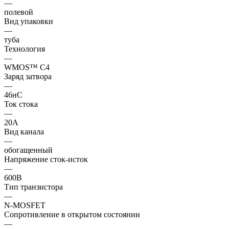
—
полевой
Вид упаковки
—
туба
Технология
—
WMOS™ C4
Заряд затвора
—
46нC
Ток стока
—
20А
Вид канала
—
обогащенный
Напряжение сток-исток
—
600В
Тип транзистора
—
N-MOSFET
Сопротивление в открытом состоянии
—