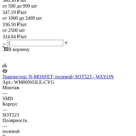
386.36
₽
/шт
от 500 до 999 шт
347.19
₽
/шт
от 1000 до 2499 шт
336.50
₽
/шт
от 2500 шт
324.04
₽
/шт
В корзину
Транзистор: N-MOSFET; полевой; SOT523 - WAYON
Арт.: WM06N03LE-CYG
Монтаж
—
SMD
Корпус
—
SOT523
Полярность
—
полевой