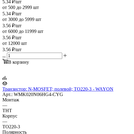
5.34
₽
/шт
от 500 до 2999 шт
5.34
₽
/шт
от 3000 до 5999 шт
3.56
₽
/шт
от 6000 до 11999 шт
3.56
₽
/шт
от 12000 шт
3.56
₽
/шт
В корзину
Транзистор: N-MOSFET; полевой; TO220-3 - WAYON
Арт.: WMK020N06HG4-CYG
Монтаж
—
THT
Корпус
—
TO220-3
Полярность