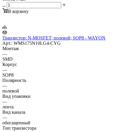
В корзину
Транзистор: N-MOSFET; полевой; SOP8 - WAYON
Арт.: WMS175N10LG4-CYG
Монтаж
—
SMD
Корпус
—
SOP8
Полярность
—
полевой
Вид упаковки
—
лента
Вид канала
—
обогащенный
Тип транзистора