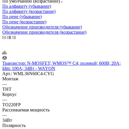
По умолчанию (возрастание)
По алфавиту (убывание)
По алфавиту (возрастание)
По цене (убывание)
По цене (возрастание)
Обозначение производителя (убывание)
Обозначение производителя (возрастание)
Транзистор: N-MOSFET; WMOS™ C4; полевой; 600В; 20А;
Idm: 100А; 34Вт - WAYON
Арт.: WML36N60C4-CYG
Монтаж
—
THT
Корпус
—
TO220FP
Рассеиваемая мощность
—
34Вт
Полярность