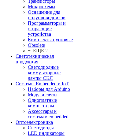
Транзисторы
Микросхемы
Оснащение для
полупроводников
Программаторы и
стирающие
устройства
Комплекты пусковые
Obsolete
+ ЕЩЕ 2
Светотехническая
продукция
Светодиодные
коммутаторные
лампы СКЛ
Системы Embedded и IoT
Наборы для Arduino
Модули связи
Одноплатные
компьютеры
Аксессуары к
системам embedded
Oптоэлектроника
Светодиоды
LED индикаторы