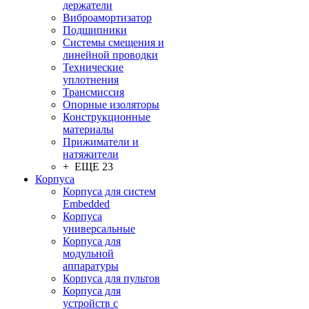
держатели
Виброамортизатор
Подшипники
Системы смещения и
линейной проводки
Технические
уплотнения
Трансмиссия
Опорные изоляторы
Конструкционные
материалы
Прижиматели и
натяжители
+ ЕЩЕ 23
Корпуса
Корпуса для систем
Embedded
Корпуса
универсальные
Корпуса для
модульной
аппаратуры
Корпуса для пультов
Корпуса для
устройств с