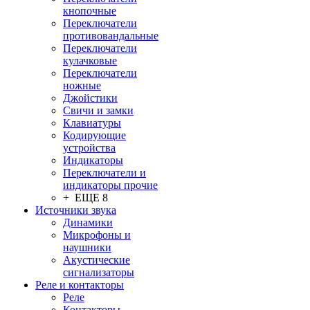
кнопочные
Переключатели
противовандальные
Переключатели
кулачковые
Переключатели
ножные
Джойстики
Свичи и замки
Клавиатуры
Кодирующие
устройства
Индикаторы
Переключатели и
индикаторы прочие
+ ЕЩЕ 8
Источники звука
Динамики
Микрофоны и
наушники
Акустические
сигнализаторы
Реле и контакторы
Реле
Контакторы