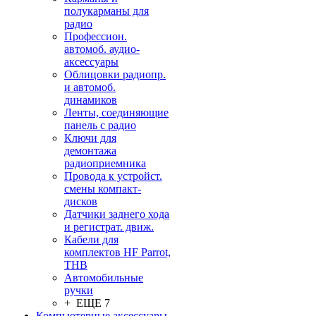
полукарманы для
радио
Профессион.
автомоб. аудио-
аксессуары
Облицовки радиопр.
и автомоб.
динамиков
Ленты, соединяющие
панель с радио
Ключи для
демонтажа
радиоприемника
Провода к устройст.
смены компакт-
дисков
Датчики заднего хода
и регистрат. движ.
Кабели для
комплектов HF Parrot,
THB
Автомобильные
ручки
+ ЕЩЕ 7
Компьютерные аксессуары