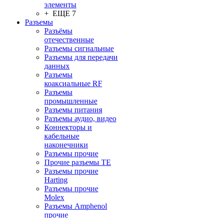
элементы
+ ЕЩЕ 7
Разъeмы
Разъёмы
отечественные
Разъeмы сигнальные
Разъeмы для передачи
данных
Разъeмы
коаксиальные RF
Разъeмы
промышленные
Разъeмы питания
Разъeмы аудио, видео
Коннекторы и
кабельные
наконечники
Разъeмы прочие
Прочие разъемы TE
Разъемы прочие
Harting
Разъемы прочие
Molex
Разъемы Amphenol
прочие