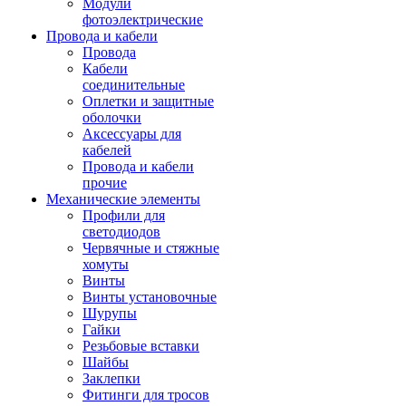
Модули
фотоэлектрические
Провода и кабели
Провода
Кабели
соединительные
Оплетки и защитные
оболочки
Аксессуары для
кабелей
Провода и кабели
прочие
Механические элементы
Профили для
светодиодов
Червячные и стяжные
хомуты
Винты
Винты установочные
Шурупы
Гайки
Резьбовые вставки
Шайбы
Заклепки
Фитинги для тросов