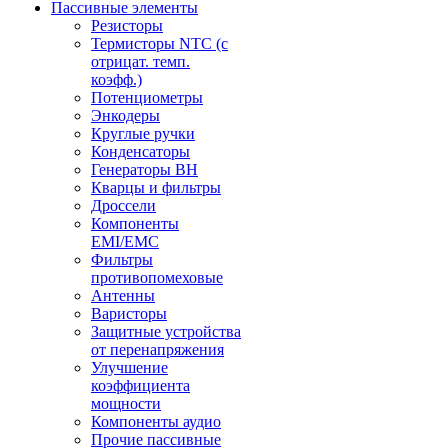
Пассивные элементы
Резисторы
Термисторы NTC (с
отрицат. темп.
коэфф.)
Потенциометры
Энкодеры
Круглые ручки
Конденсаторы
Генераторы ВН
Кварцы и фильтры
Дроссели
Компоненты
EMI/EMC
Фильтры
противопомеховые
Антенны
Варисторы
Защитные устройства
от перенапряжения
Улучшение
коэффициента
мощности
Компоненты аудио
Прочие пассивные