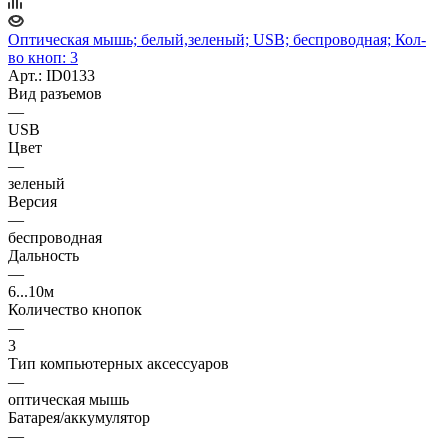
Оптическая мышь; белый,зеленый; USB; беспроводная; Кол-
во кноп: 3
Арт.: ID0133
Вид разъемов
—
USB
Цвет
—
зеленый
Версия
—
беспроводная
Дальность
—
6...10м
Количество кнопок
—
3
Тип компьютерных аксессуаров
—
оптическая мышь
Батарея/аккумулятор
—