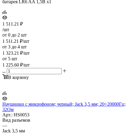
батарея LR6 AA 1,5В x1
1 511.21
₽
/шт
от 0 до 2 шт
1 511.21
₽
/шт
от 3 до 4 шт
1 323.21
₽
/шт
от 5 шт
1 225.60
₽
/шт
В корзину
Наушники с микрофоном; черный; Jack 3,5 мм; 20÷20000Гц;
32Ом
Арт.: HS0053
Вид разъемов
—
Jack 3,5 мм