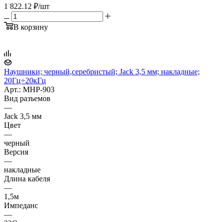
1 822.12
₽
/шт
В корзину
Наушники; черный,серебристый; Jack 3,5 мм; накладные;
20Гц÷20кГц
Арт.: MHP-903
Вид разъемов
—
Jack 3,5 мм
Цвет
—
черный
Версия
—
накладные
Длина кабеля
—
1,5м
Импеданс
—