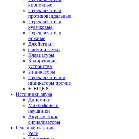
кнопочные
Переключатели
противовандальные
Переключатели
кулачковые
Переключатели
ножные
Джойстики
Свичи и замки
Клавиатуры
Кодирующие
устройства
Индикаторы
Переключатели и
индикаторы прочие
+ ЕЩЕ 8
Источники звука
Динамики
Микрофоны и
наушники
Акустические
сигнализаторы
Реле и контакторы
Реле
Контакторы