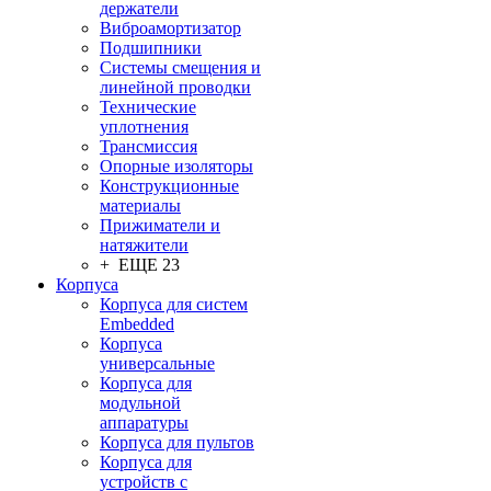
держатели
Виброамортизатор
Подшипники
Системы смещения и
линейной проводки
Технические
уплотнения
Трансмиссия
Опорные изоляторы
Конструкционные
материалы
Прижиматели и
натяжители
+ ЕЩЕ 23
Корпуса
Корпуса для систем
Embedded
Корпуса
универсальные
Корпуса для
модульной
аппаратуры
Корпуса для пультов
Корпуса для
устройств с