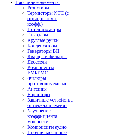
Пассивные элементы
Резисторы
Термисторы NTC (с
отрицат. темп.
коэфф.)
Потенциометры
Энкодеры
Круглые ручки
Конденсаторы
Генераторы ВН
Кварцы и фильтры
Дроссели
Компоненты
EMI/EMC
Фильтры
противопомеховые
Антенны
Варисторы
Защитные устройства
от перенапряжения
Улучшение
коэффициента
мощности
Компоненты аудио
Прочие пассивные