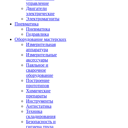
управление
Двигатели
электрические
Электромагниты
Пневматика
Пневматика
Гидравлика
Оборудование мастерских
Измерительная
аппаратура
Измерительные
аксессуары
Паяльное и
сварочное
оборудование
Построение
прототипов
Химические
препараты
Инструменты
Aнтистатика
Техника
складирования
Безопасность и
гигиена труда