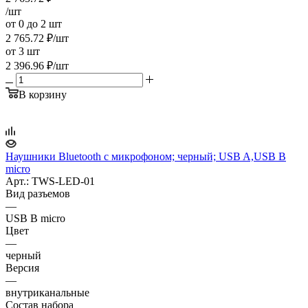
/шт
от 0 до 2 шт
2 765.72
₽
/шт
от 3 шт
2 396.96
₽
/шт
В корзину
Наушники Bluetooth с микрофоном; черный; USB A,USB B
micro
Арт.: TWS-LED-01
Вид разъемов
—
USB B micro
Цвет
—
черный
Версия
—
внутриканальные
Состав набора