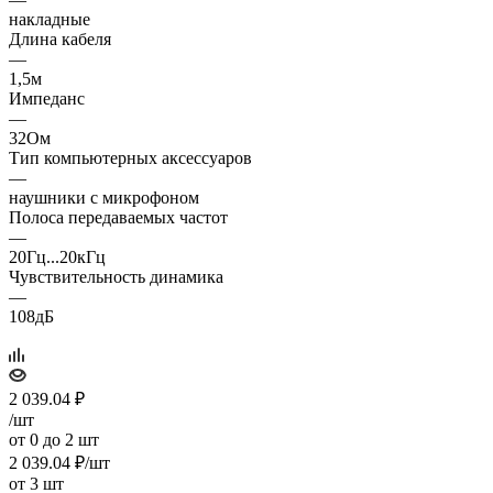
накладные
Длина кабеля
—
1,5м
Импеданс
—
32Ом
Тип компьютерных аксессуаров
—
наушники с микрофоном
Полоса передаваемых частот
—
20Гц...20кГц
Чувствительность динамика
—
108дБ
2 039.04
₽
/шт
от 0 до 2 шт
2 039.04
₽
/шт
от 3 шт