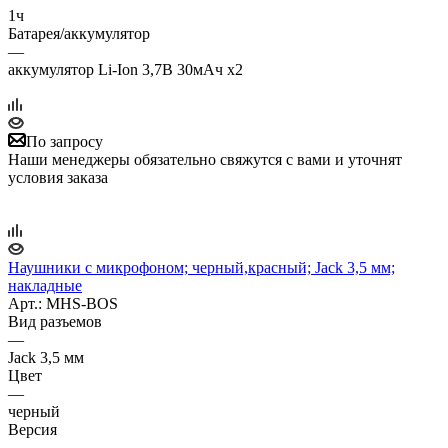
1ч
Батарея/аккумулятор
—
аккумулятор Li-Ion 3,7В 30мАч x2
По запросу
Наши менеджеры обязательно свяжутся с вами и уточнят
условия заказа
Наушники с микрофоном; черный,красный; Jack 3,5 мм;
накладные
Арт.: MHS-BOS
Вид разъемов
—
Jack 3,5 мм
Цвет
—
черный
Версия
—