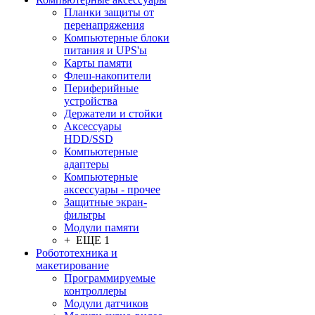
Планки защиты от
перенапряжения
Компьютерные блоки
питания и UPS'ы
Карты памяти
Флеш-накопители
Периферийные
устройства
Держатели и стойки
Аксессуары
HDD/SSD
Компьютерные
адаптеры
Компьютерные
аксессуары - прочее
Защитные экран-
фильтры
Модули памяти
+ ЕЩЕ 1
Робототехника и
макетирование
Программируемые
контроллеры
Модули датчиков