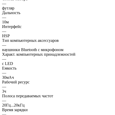
—
футляр
Дальность
—
10м
Интерфейс
—
HSP
Тип компьютерных аксессуаров
—
наушники Bluetooth с микрофоном
Характ. компьютерных принадлежностей
—
с LED
Емкость
—
30мАч
Рабочий ресурс
—
3ч
Полоса передаваемых частот
—
20Гц...20кГц
Время зарядки
—