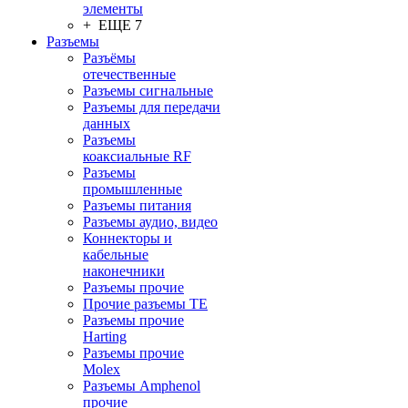
элементы
+ ЕЩЕ 7
Разъeмы
Разъёмы
отечественные
Разъeмы сигнальные
Разъeмы для передачи
данных
Разъeмы
коаксиальные RF
Разъeмы
промышленные
Разъeмы питания
Разъeмы аудио, видео
Коннекторы и
кабельные
наконечники
Разъeмы прочие
Прочие разъемы TE
Разъемы прочие
Harting
Разъемы прочие
Molex
Разъемы Amphenol
прочие