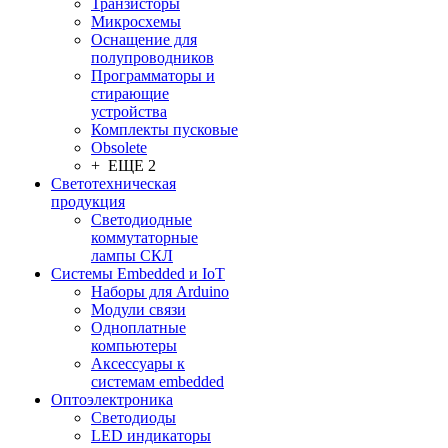
Транзисторы
Микросхемы
Оснащение для
полупроводников
Программаторы и
стирающие
устройства
Комплекты пусковые
Obsolete
+ ЕЩЕ 2
Светотехническая
продукция
Светодиодные
коммутаторные
лампы СКЛ
Системы Embedded и IoT
Наборы для Arduino
Модули связи
Одноплатные
компьютеры
Аксессуары к
системам embedded
Oптоэлектроника
Светодиоды
LED индикаторы