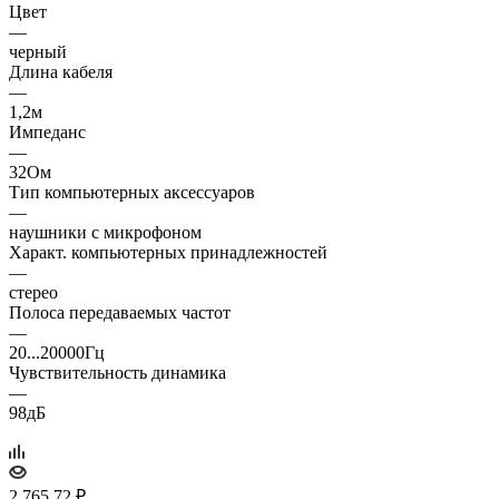
Цвет
—
черный
Длина кабеля
—
1,2м
Импеданс
—
32Ом
Тип компьютерных аксессуаров
—
наушники с микрофоном
Характ. компьютерных принадлежностей
—
стерео
Полоса передаваемых частот
—
20...20000Гц
Чувствительность динамика
—
98дБ
2 765.72
₽