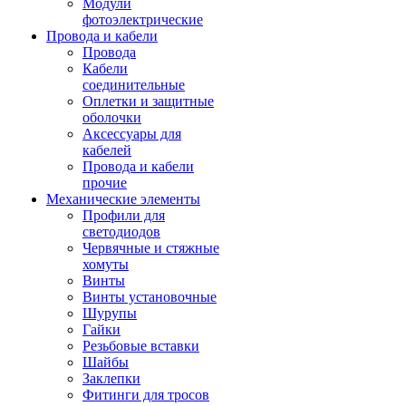
Модули
фотоэлектрические
Провода и кабели
Провода
Кабели
соединительные
Оплетки и защитные
оболочки
Аксессуары для
кабелей
Провода и кабели
прочие
Механические элементы
Профили для
светодиодов
Червячные и стяжные
хомуты
Винты
Винты установочные
Шурупы
Гайки
Резьбовые вставки
Шайбы
Заклепки
Фитинги для тросов