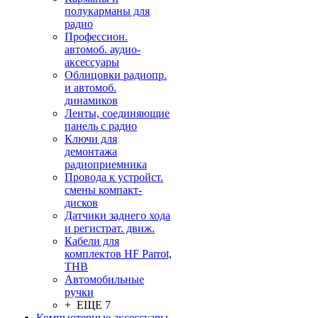
полукарманы для
радио
Профессион.
автомоб. аудио-
аксессуары
Облицовки радиопр.
и автомоб.
динамиков
Ленты, соединяющие
панель с радио
Ключи для
демонтажа
радиоприемника
Провода к устройст.
смены компакт-
дисков
Датчики заднего хода
и регистрат. движ.
Кабели для
комплектов HF Parrot,
THB
Автомобильные
ручки
+ ЕЩЕ 7
Компьютерные аксессуары