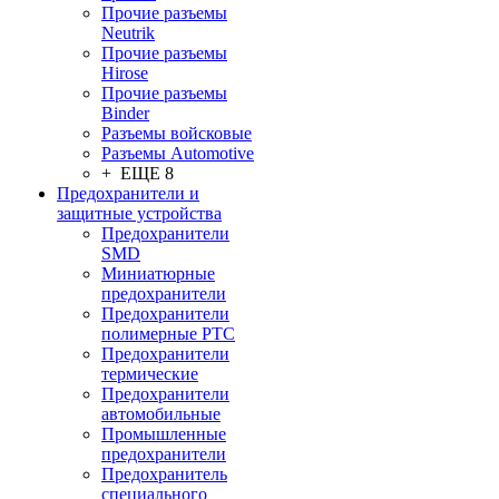
Прочие разъемы
Neutrik
Прочие разъемы
Hirose
Прочие разъемы
Binder
Разъемы войсковые
Разъeмы Automotive
+ ЕЩЕ 8
Предохранители и
защитные устройства
Предохранители
SMD
Миниатюрные
предохранители
Предохранители
полимерные PTC
Предохранители
термические
Предохранители
автомобильные
Промышленные
предохранители
Предохранитель
специального