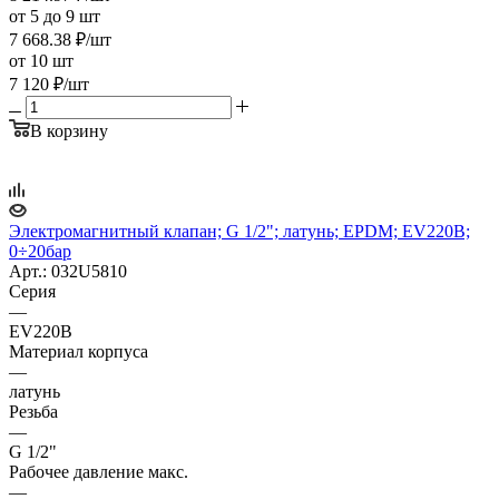
от 5 до 9 шт
7 668.38
₽
/шт
от 10 шт
7 120
₽
/шт
В корзину
Электромагнитный клапан; G 1/2"; латунь; EPDM; EV220B;
0÷20бар
Арт.: 032U5810
Серия
—
EV220B
Материал корпуса
—
латунь
Резьба
—
G 1/2"
Рабочее давление макс.
—