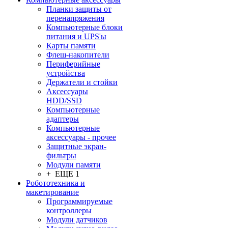
Планки защиты от
перенапряжения
Компьютерные блоки
питания и UPS'ы
Карты памяти
Флеш-накопители
Периферийные
устройства
Держатели и стойки
Аксессуары
HDD/SSD
Компьютерные
адаптеры
Компьютерные
аксессуары - прочее
Защитные экран-
фильтры
Модули памяти
+ ЕЩЕ 1
Робототехника и
макетирование
Программируемые
контроллеры
Модули датчиков