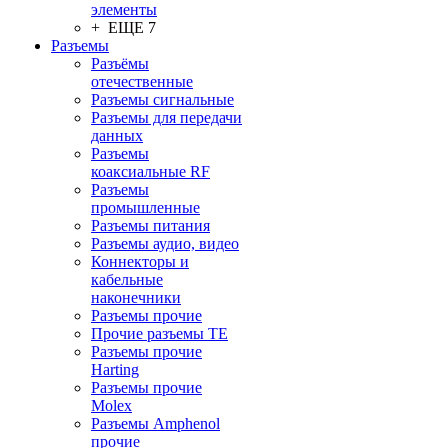
элементы
+ ЕЩЕ 7
Разъeмы
Разъёмы
отечественные
Разъeмы сигнальные
Разъeмы для передачи
данных
Разъeмы
коаксиальные RF
Разъeмы
промышленные
Разъeмы питания
Разъeмы аудио, видео
Коннекторы и
кабельные
наконечники
Разъeмы прочие
Прочие разъемы TE
Разъемы прочие
Harting
Разъемы прочие
Molex
Разъемы Amphenol
прочие