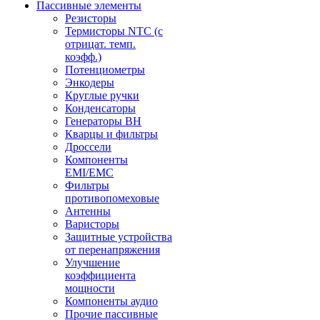
Пассивные элементы
Резисторы
Термисторы NTC (с
отрицат. темп.
коэфф.)
Потенциометры
Энкодеры
Круглые ручки
Конденсаторы
Генераторы ВН
Кварцы и фильтры
Дроссели
Компоненты
EMI/EMC
Фильтры
противопомеховые
Антенны
Варисторы
Защитные устройства
от перенапряжения
Улучшение
коэффициента
мощности
Компоненты аудио
Прочие пассивные