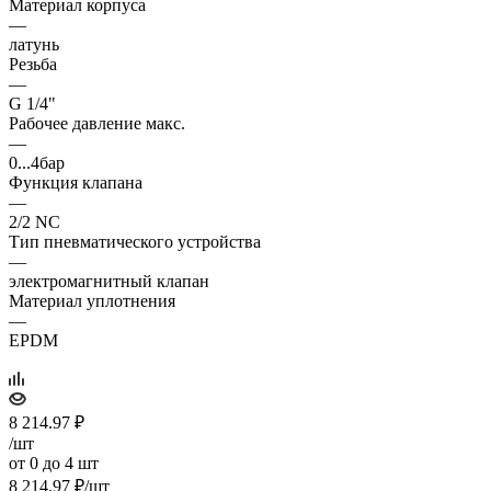
Материал корпуса
—
латунь
Резьба
—
G 1/4"
Рабочее давление макс.
—
0...4бар
Функция клапана
—
2/2 NC
Тип пневматического устройства
—
электромагнитный клапан
Материал уплотнения
—
EPDM
8 214.97
₽
/шт
от 0 до 4 шт
8 214.97
₽
/шт