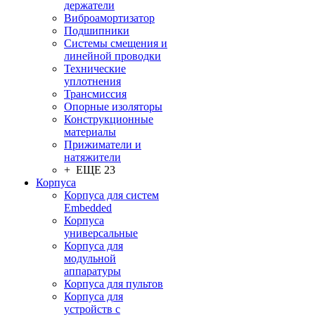
держатели
Виброамортизатор
Подшипники
Системы смещения и
линейной проводки
Технические
уплотнения
Трансмиссия
Опорные изоляторы
Конструкционные
материалы
Прижиматели и
натяжители
+ ЕЩЕ 23
Корпуса
Корпуса для систем
Embedded
Корпуса
универсальные
Корпуса для
модульной
аппаратуры
Корпуса для пультов
Корпуса для
устройств с