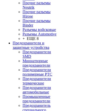
Прочие разъемы
Neutrik
Прочие разъемы
Hirose
Прочие разъемы
Binder
Разъемы войсковые
Разъeмы Automotive
+ ЕЩЕ 8
Предохранители и
защитные устройства
Предохранители
SMD
Миниатюрные
предохранители
Предохранители
полимерные PTC
Предохранители
термические
Предохранители
автомобильные
Промышленные
предохранители
Предохранитель
специального