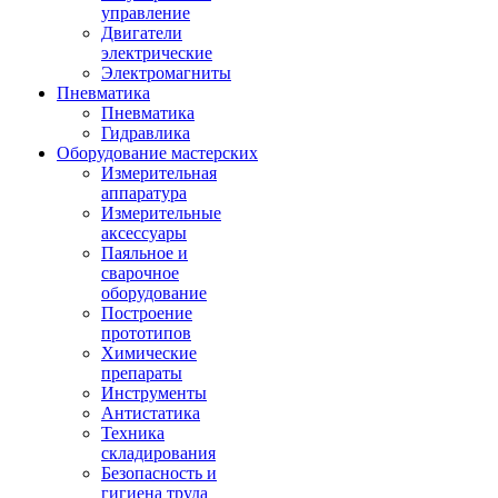
управление
Двигатели
электрические
Электромагниты
Пневматика
Пневматика
Гидравлика
Оборудование мастерских
Измерительная
аппаратура
Измерительные
аксессуары
Паяльное и
сварочное
оборудование
Построение
прототипов
Химические
препараты
Инструменты
Aнтистатика
Техника
складирования
Безопасность и
гигиена труда