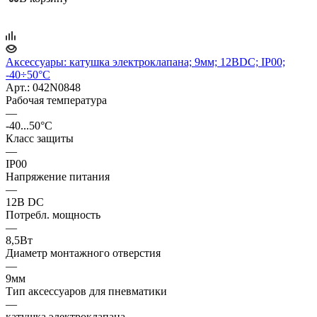
Аксессуары: катушка электроклапана; 9мм; 12ВDC; IP00;
-40÷50°C
Арт.: 042N0848
Рабочая температура
—
-40...50°C
Класс защиты
—
IP00
Напряжение питания
—
12В DC
Потребл. мощность
—
8,5Вт
Диаметр монтажного отверстия
—
9мм
Тип аксессуаров для пневматики
—
катушка электроклапана