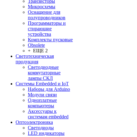
Транзисторы
Микросхемы
Оснащение для
полупроводников
Программаторы и
стирающие
устройства
Комплекты пусковые
Obsolete
+ ЕЩЕ 2
Светотехническая
продукция
Светодиодные
коммутаторные
лампы СКЛ
Системы Embedded и IoT
Наборы для Arduino
Модули связи
Одноплатные
компьютеры
Аксессуары к
системам embedded
Oптоэлектроника
Светодиоды
LED индикаторы