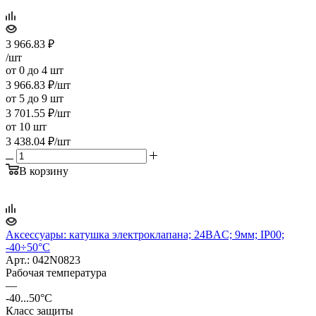
3 966.83
₽
/шт
от 0 до 4 шт
3 966.83
₽
/шт
от 5 до 9 шт
3 701.55
₽
/шт
от 10 шт
3 438.04
₽
/шт
В корзину
Аксессуары: катушка электроклапана; 24ВAC; 9мм; IP00;
-40÷50°C
Арт.: 042N0823
Рабочая температура
—
-40...50°C
Класс защиты