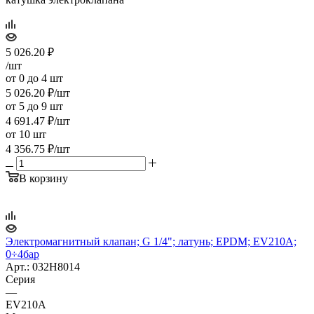
5 026.20
₽
/шт
от 0 до 4 шт
5 026.20
₽
/шт
от 5 до 9 шт
4 691.47
₽
/шт
от 10 шт
4 356.75
₽
/шт
В корзину
Электромагнитный клапан; G 1/4"; латунь; EPDM; EV210A;
0÷4бар
Арт.: 032H8014
Серия
—
EV210A