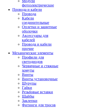
Модули
фотоэлектрические
Провода и кабели
Провода
Кабели
соединительные
Оплетки и защитные
оболочки
Аксессуары для
кабелей
Провода и кабели
прочие
Механические элементы
Профили для
светодиодов
Червячные и стяжные
хомуты
Винты
Винты установочные
Шурупы
Гайки
Резьбовые вставки
Шайбы
Заклепки
Фитинги для тросов