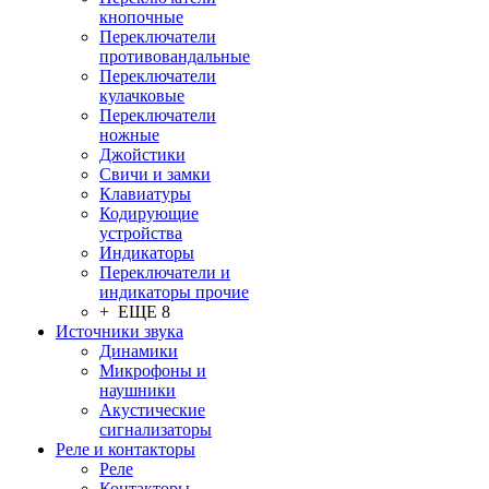
кнопочные
Переключатели
противовандальные
Переключатели
кулачковые
Переключатели
ножные
Джойстики
Свичи и замки
Клавиатуры
Кодирующие
устройства
Индикаторы
Переключатели и
индикаторы прочие
+ ЕЩЕ 8
Источники звука
Динамики
Микрофоны и
наушники
Акустические
сигнализаторы
Реле и контакторы
Реле
Контакторы