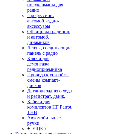
полукарманы для
радио
Профессион.
автомоб. аудио-
аксессуары
Облицовки радиопр.
и автомоб.
динамиков
Ленты, соединяющие
панель с радио
Ключи для
демонтажа
радиоприемника
Провода к устройст.
смены компакт-
дисков
Датчики заднего хода
и регистрат. движ.
Кабели для
комплектов HF Parrot,
THB
Автомобильные
ручки
+ ЕЩЕ 7
Компьютерные аксессуары