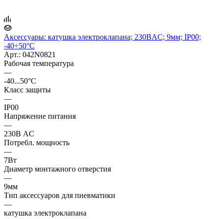
Аксессуары: катушка электроклапана; 230ВAC; 9мм; IP00;
-40÷50°C
Арт.: 042N0821
Рабочая температура
—
-40...50°C
Класс защиты
—
IP00
Напряжение питания
—
230В AC
Потребл. мощность
—
7Вт
Диаметр монтажного отверстия
—
9мм
Тип аксессуаров для пневматики
—
катушка электроклапана