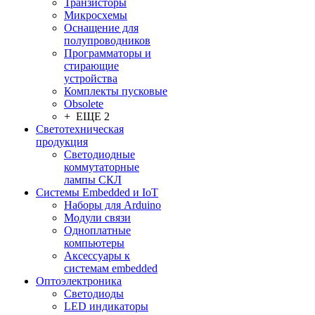
Транзисторы
Микросхемы
Оснащение для
полупроводников
Программаторы и
стирающие
устройства
Комплекты пусковые
Obsolete
+ ЕЩЕ 2
Светотехническая
продукция
Светодиодные
коммутаторные
лампы СКЛ
Системы Embedded и IoT
Наборы для Arduino
Модули связи
Одноплатные
компьютеры
Аксессуары к
системам embedded
Oптоэлектроника
Светодиоды
LED индикаторы