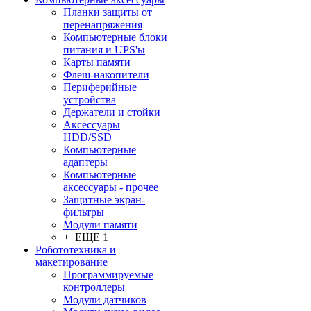
Планки защиты от
перенапряжения
Компьютерные блоки
питания и UPS'ы
Карты памяти
Флеш-накопители
Периферийные
устройства
Держатели и стойки
Аксессуары
HDD/SSD
Компьютерные
адаптеры
Компьютерные
аксессуары - прочее
Защитные экран-
фильтры
Модули памяти
+ ЕЩЕ 1
Робототехника и
макетирование
Программируемые
контроллеры
Модули датчиков