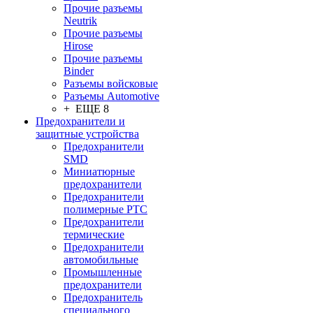
Прочие разъемы
Neutrik
Прочие разъемы
Hirose
Прочие разъемы
Binder
Разъемы войсковые
Разъeмы Automotive
+ ЕЩЕ 8
Предохранители и
защитные устройства
Предохранители
SMD
Миниатюрные
предохранители
Предохранители
полимерные PTC
Предохранители
термические
Предохранители
автомобильные
Промышленные
предохранители
Предохранитель
специального