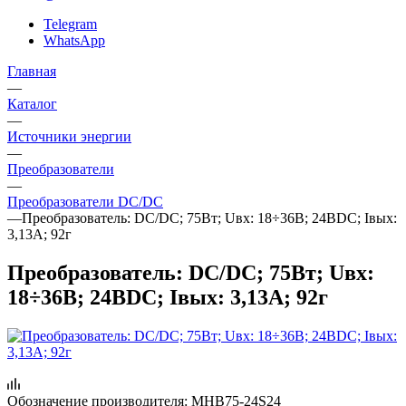
Telegram
WhatsApp
Главная
—
Каталог
—
Источники энергии
—
Преобразователи
—
Преобразователи DC/DC
—
Преобразователь: DC/DC; 75Вт; Uвх: 18÷36В; 24ВDC; Iвых:
3,13А; 92г
Преобразователь: DC/DC; 75Вт; Uвх:
18÷36В; 24ВDC; Iвых: 3,13А; 92г
Обозначение производителя:
MHB75-24S24