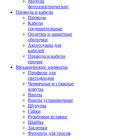
Модули
фотоэлектрические
Провода и кабели
Провода
Кабели
соединительные
Оплетки и защитные
оболочки
Аксессуары для
кабелей
Провода и кабели
прочие
Механические элементы
Профили для
светодиодов
Червячные и стяжные
хомуты
Винты
Винты установочные
Шурупы
Гайки
Резьбовые вставки
Шайбы
Заклепки
Фитинги для тросов