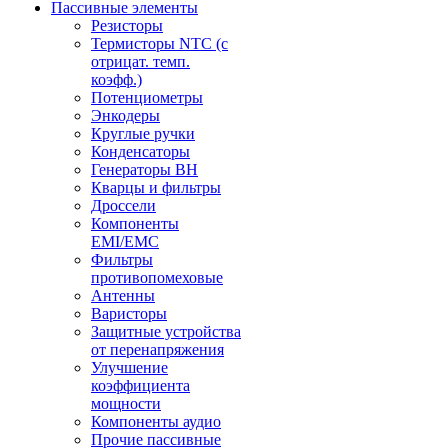
Пассивные элементы
Резисторы
Термисторы NTC (с
отрицат. темп.
коэфф.)
Потенциометры
Энкодеры
Круглые ручки
Конденсаторы
Генераторы ВН
Кварцы и фильтры
Дроссели
Компоненты
EMI/EMC
Фильтры
противопомеховые
Антенны
Варисторы
Защитные устройства
от перенапряжения
Улучшение
коэффициента
мощности
Компоненты аудио
Прочие пассивные