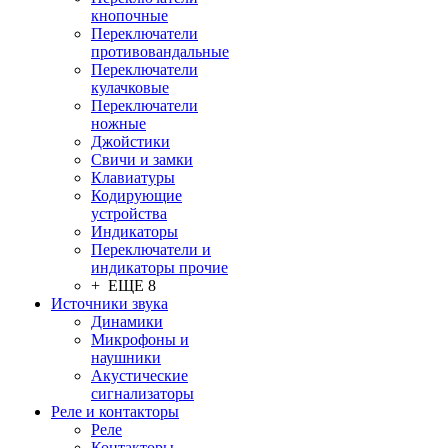
кнопочные
Переключатели
противовандальные
Переключатели
кулачковые
Переключатели
ножные
Джойстики
Свичи и замки
Клавиатуры
Кодирующие
устройства
Индикаторы
Переключатели и
индикаторы прочие
+ ЕЩЕ 8
Источники звука
Динамики
Микрофоны и
наушники
Акустические
сигнализаторы
Реле и контакторы
Реле
Контакторы