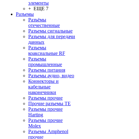
элементы
+ ЕЩЕ 7
Разъeмы
Разъёмы
отечественные
Разъeмы сигнальные
Разъeмы для передачи
данных
Разъeмы
коаксиальные RF
Разъeмы
промышленные
Разъeмы питания
Разъeмы аудио, видео
Коннекторы и
кабельные
наконечники
Разъeмы прочие
Прочие разъемы TE
Разъемы прочие
Harting
Разъемы прочие
Molex
Разъемы Amphenol
прочие