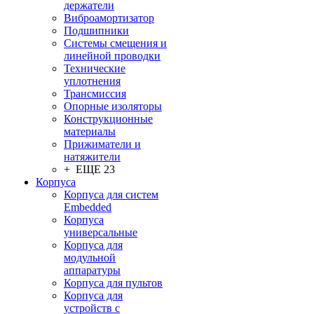
держатели
Виброамортизатор
Подшипники
Системы смещения и
линейной проводки
Технические
уплотнения
Трансмиссия
Опорные изоляторы
Конструкционные
материалы
Прижиматели и
натяжители
+ ЕЩЕ 23
Корпуса
Корпуса для систем
Embedded
Корпуса
универсальные
Корпуса для
модульной
аппаратуры
Корпуса для пультов
Корпуса для
устройств с