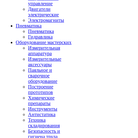
управление
Двигатели
электрические
Электромагниты
Пневматика
Пневматика
Гидравлика
Оборудование мастерских
Измерительная
аппаратура
Измерительные
аксессуары
Паяльное и
сварочное
оборудование
Построение
прототипов
Химические
препараты
Инструменты
Aнтистатика
Техника
складирования
Безопасность и
гигиена труда