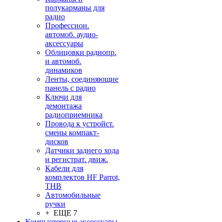
полукарманы для
радио
Профессион.
автомоб. аудио-
аксессуары
Облицовки радиопр.
и автомоб.
динамиков
Ленты, соединяющие
панель с радио
Ключи для
демонтажа
радиоприемника
Провода к устройст.
смены компакт-
дисков
Датчики заднего хода
и регистрат. движ.
Кабели для
комплектов HF Parrot,
THB
Автомобильные
ручки
+ ЕЩЕ 7
Компьютерные аксессуары