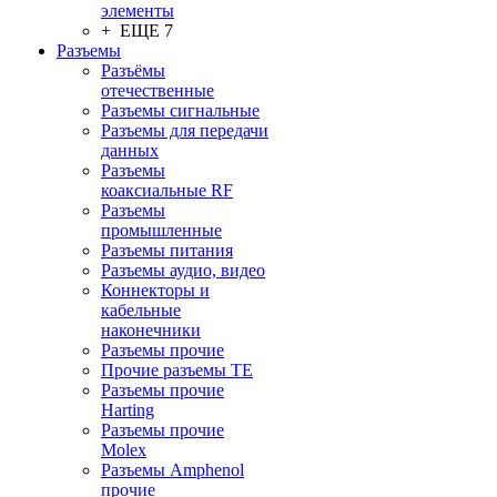
элементы
+ ЕЩЕ 7
Разъeмы
Разъёмы
отечественные
Разъeмы сигнальные
Разъeмы для передачи
данных
Разъeмы
коаксиальные RF
Разъeмы
промышленные
Разъeмы питания
Разъeмы аудио, видео
Коннекторы и
кабельные
наконечники
Разъeмы прочие
Прочие разъемы TE
Разъемы прочие
Harting
Разъемы прочие
Molex
Разъемы Amphenol
прочие