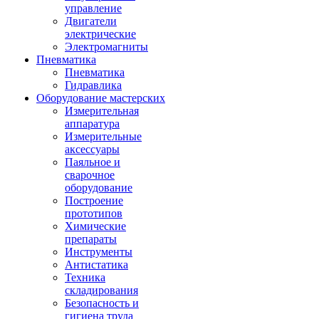
управление
Двигатели
электрические
Электромагниты
Пневматика
Пневматика
Гидравлика
Оборудование мастерских
Измерительная
аппаратура
Измерительные
аксессуары
Паяльное и
сварочное
оборудование
Построение
прототипов
Химические
препараты
Инструменты
Aнтистатика
Техника
складирования
Безопасность и
гигиена труда