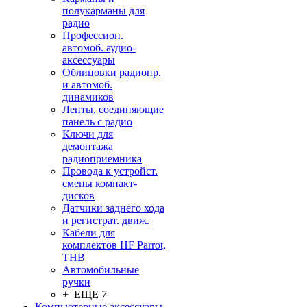
полукарманы для
радио
Профессион.
автомоб. аудио-
аксессуары
Облицовки радиопр.
и автомоб.
динамиков
Ленты, соединяющие
панель с радио
Ключи для
демонтажа
радиоприемника
Провода к устройст.
смены компакт-
дисков
Датчики заднего хода
и регистрат. движ.
Кабели для
комплектов HF Parrot,
THB
Автомобильные
ручки
+ ЕЩЕ 7
Компьютерные аксессуары