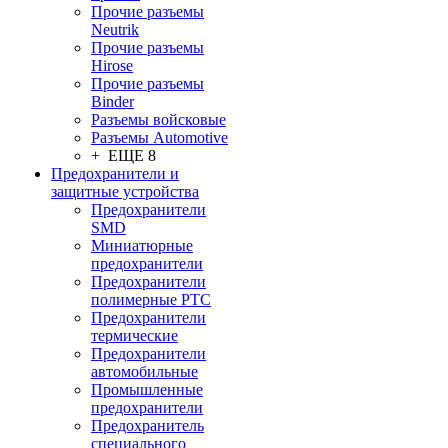
Прочие разъемы
Neutrik
Прочие разъемы
Hirose
Прочие разъемы
Binder
Разъемы войсковые
Разъeмы Automotive
+ ЕЩЕ 8
Предохранители и
защитные устройства
Предохранители
SMD
Миниатюрные
предохранители
Предохранители
полимерные PTC
Предохранители
термические
Предохранители
автомобильные
Промышленные
предохранители
Предохранитель
специального