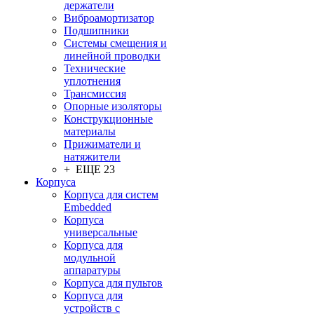
держатели
Виброамортизатор
Подшипники
Системы смещения и
линейной проводки
Технические
уплотнения
Трансмиссия
Опорные изоляторы
Конструкционные
материалы
Прижиматели и
натяжители
+ ЕЩЕ 23
Корпуса
Корпуса для систем
Embedded
Корпуса
универсальные
Корпуса для
модульной
аппаратуры
Корпуса для пультов
Корпуса для
устройств с