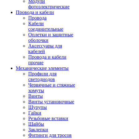
Модули
фотоэлектрические
Провода и кабели
Провода
Кабели
соединительные
Оплетки и защитные
оболочки
Аксессуары для
кабелей
Провода и кабели
прочие
Механические элементы
Профили для
светодиодов
Червячные и стяжные
хомуты
Винты
Винты установочные
Шурупы
Гайки
Резьбовые вставки
Шайбы
Заклепки
Фитинги для тросов