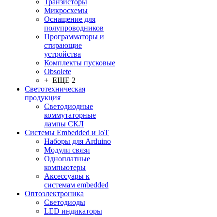
Транзисторы
Микросхемы
Оснащение для
полупроводников
Программаторы и
стирающие
устройства
Комплекты пусковые
Obsolete
+ ЕЩЕ 2
Светотехническая
продукция
Светодиодные
коммутаторные
лампы СКЛ
Системы Embedded и IoT
Наборы для Arduino
Модули связи
Одноплатные
компьютеры
Аксессуары к
системам embedded
Oптоэлектроника
Светодиоды
LED индикаторы