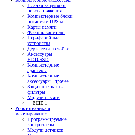
Планки защиты от
перенапряжения
Компьютерные блоки
питания и UPS'ы
Карты памяти
Флеш-накопители
Периферийные
устройства
Держатели и стойки
Аксессуары
HDD/SSD
Компьютерные
адаптеры
Компьютерные
аксессуары - прочее
Защитные экран-
фильтры
Модули памяти
+ ЕЩЕ 1
Робототехника и
макетирование
Программируемые
контроллеры
Модули датчиков