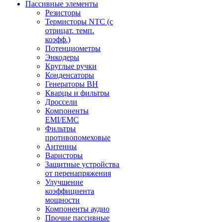
Пассивные элементы
Резисторы
Термисторы NTC (с
отрицат. темп.
коэфф.)
Потенциометры
Энкодеры
Круглые ручки
Конденсаторы
Генераторы ВН
Кварцы и фильтры
Дроссели
Компоненты
EMI/EMC
Фильтры
противопомеховые
Антенны
Варисторы
Защитные устройства
от перенапряжения
Улучшение
коэффициента
мощности
Компоненты аудио
Прочие пассивные