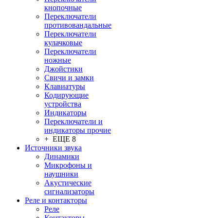
кнопочные
Переключатели
противовандальные
Переключатели
кулачковые
Переключатели
ножные
Джойстики
Свичи и замки
Клавиатуры
Кодирующие
устройства
Индикаторы
Переключатели и
индикаторы прочие
+ ЕЩЕ 8
Источники звука
Динамики
Микрофоны и
наушники
Акустические
сигнализаторы
Реле и контакторы
Реле
Контакторы