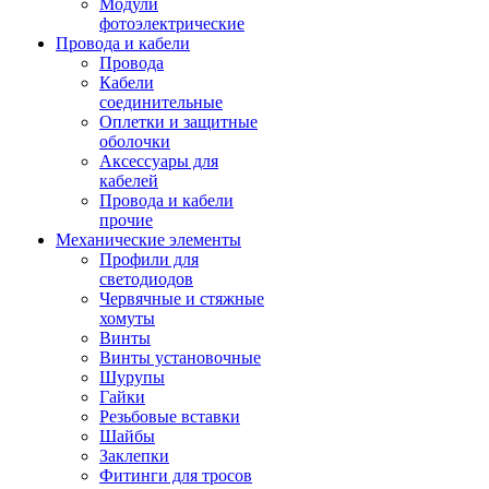
Модули
фотоэлектрические
Провода и кабели
Провода
Кабели
соединительные
Оплетки и защитные
оболочки
Аксессуары для
кабелей
Провода и кабели
прочие
Механические элементы
Профили для
светодиодов
Червячные и стяжные
хомуты
Винты
Винты установочные
Шурупы
Гайки
Резьбовые вставки
Шайбы
Заклепки
Фитинги для тросов