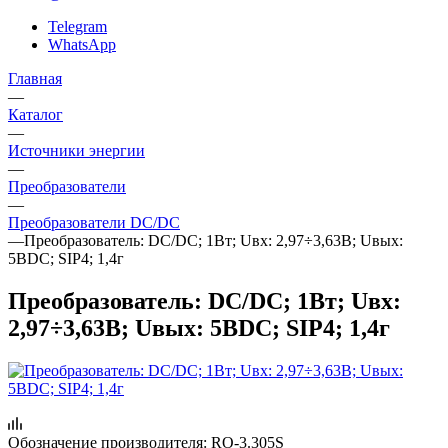
Telegram
WhatsApp
Главная
—
Каталог
—
Источники энергии
—
Преобразователи
—
Преобразователи DC/DC
—
Преобразователь: DC/DC; 1Вт; Uвх: 2,97÷3,63В; Uвых:
5ВDC; SIP4; 1,4г
Преобразователь: DC/DC; 1Вт; Uвх:
2,97÷3,63В; Uвых: 5ВDC; SIP4; 1,4г
Обозначение производителя:
RO-3.305S