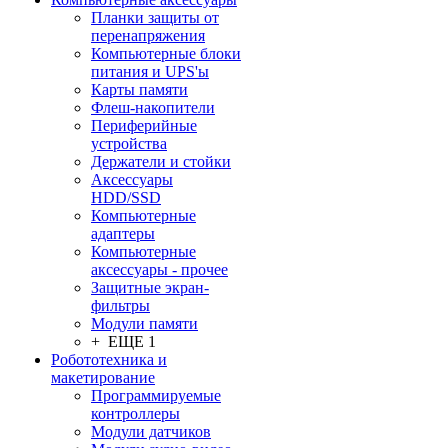
Планки защиты от
перенапряжения
Компьютерные блоки
питания и UPS'ы
Карты памяти
Флеш-накопители
Периферийные
устройства
Держатели и стойки
Аксессуары
HDD/SSD
Компьютерные
адаптеры
Компьютерные
аксессуары - прочее
Защитные экран-
фильтры
Модули памяти
+ ЕЩЕ 1
Робототехника и
макетирование
Программируемые
контроллеры
Модули датчиков