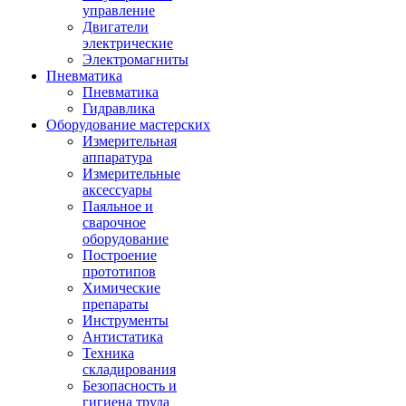
управление
Двигатели
электрические
Электромагниты
Пневматика
Пневматика
Гидравлика
Оборудование мастерских
Измерительная
аппаратура
Измерительные
аксессуары
Паяльное и
сварочное
оборудование
Построение
прототипов
Химические
препараты
Инструменты
Aнтистатика
Техника
складирования
Безопасность и
гигиена труда