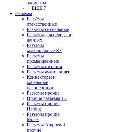
элементы
+ ЕЩЕ 7
Разъeмы
Разъёмы
отечественные
Разъeмы сигнальные
Разъeмы для передачи
данных
Разъeмы
коаксиальные RF
Разъeмы
промышленные
Разъeмы питания
Разъeмы аудио, видео
Коннекторы и
кабельные
наконечники
Разъeмы прочие
Прочие разъемы TE
Разъемы прочие
Harting
Разъемы прочие
Molex
Разъемы Amphenol
прочие