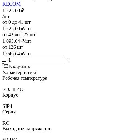
RECOM
1 225.60
₽
/шт
от 0 до 41 шт
1 225.60
₽
/шт
от 42 до 125 шт
1 093.64
₽
/шт
от 126 шт
1 046.64
₽
/шт
В корзину
Характеристики
Рабочая температура
—
-40...85°C
Корпус
—
SIP4
Серия
—
RO
Выходное напряжение
—
5В DC