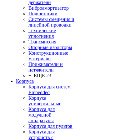
держатели
Виброамортизатор
Подшипники
Системы смещения и
линейной проводки
Технические
уплотнения
Трансмиссия
Опорные изоляторы
Конструкционные
материалы
Прижиматели и
натяжители
+ ЕЩЕ 23
Корпуса
Корпуса для систем
Embedded
Корпуса
универсальные
Корпуса для
модульной
аппаратуры
Корпуса для пультов
Корпуса для
устройств с