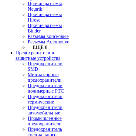
Прочие разъемы
Neutrik
Прочие разъемы
Hirose
Прочие разъемы
Binder
Разъемы войсковые
Разъeмы Automotive
+ ЕЩЕ 8
Предохранители и
защитные устройства
Предохранители
SMD
Миниатюрные
предохранители
Предохранители
полимерные PTC
Предохранители
термические
Предохранители
автомобильные
Промышленные
предохранители
Предохранитель
специального