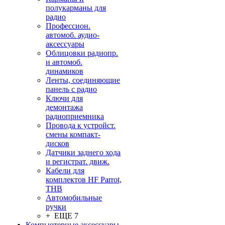
полукарманы для
радио
Профессион.
автомоб. аудио-
аксессуары
Облицовки радиопр.
и автомоб.
динамиков
Ленты, соединяющие
панель с радио
Ключи для
демонтажа
радиоприемника
Провода к устройст.
смены компакт-
дисков
Датчики заднего хода
и регистрат. движ.
Кабели для
комплектов HF Parrot,
THB
Автомобильные
ручки
+ ЕЩЕ 7
Компьютерные аксессуары