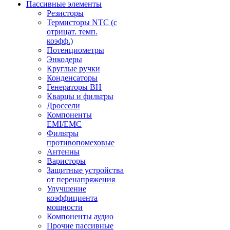
Пассивные элементы
Резисторы
Термисторы NTC (с
отрицат. темп.
коэфф.)
Потенциометры
Энкодеры
Круглые ручки
Конденсаторы
Генераторы ВН
Кварцы и фильтры
Дроссели
Компоненты
EMI/EMC
Фильтры
противопомеховые
Антенны
Варисторы
Защитные устройства
от перенапряжения
Улучшение
коэффициента
мощности
Компоненты аудио
Прочие пассивные