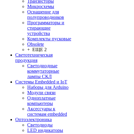
Транзисторы
Микросхемы
Оснащение для
полупроводников
Программаторы и
стирающие
устройства
Комплекты пусковые
Obsolete
+ ЕЩЕ 2
Светотехническая
продукция
Светодиодные
коммутаторные
лампы СКЛ
Системы Embedded и IoT
Наборы для Arduino
Модули связи
Одноплатные
компьютеры
Аксессуары к
системам embedded
Oптоэлектроника
Светодиоды
LED индикаторы