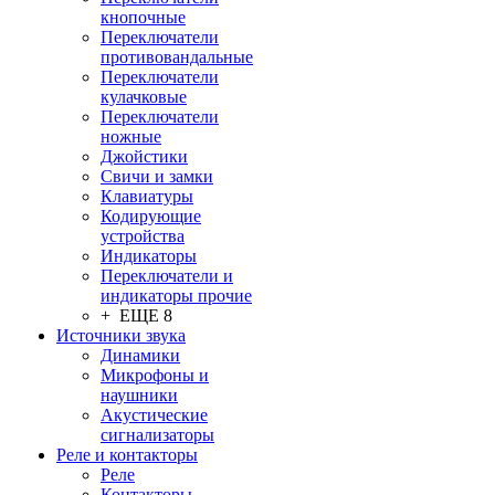
кнопочные
Переключатели
противовандальные
Переключатели
кулачковые
Переключатели
ножные
Джойстики
Свичи и замки
Клавиатуры
Кодирующие
устройства
Индикаторы
Переключатели и
индикаторы прочие
+ ЕЩЕ 8
Источники звука
Динамики
Микрофоны и
наушники
Акустические
сигнализаторы
Реле и контакторы
Реле
Контакторы