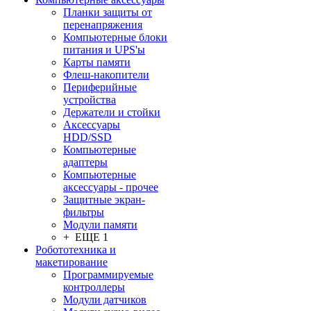
Планки защиты от
перенапряжения
Компьютерные блоки
питания и UPS'ы
Карты памяти
Флеш-накопители
Периферийные
устройства
Держатели и стойки
Аксессуары
HDD/SSD
Компьютерные
адаптеры
Компьютерные
аксессуары - прочее
Защитные экран-
фильтры
Модули памяти
+ ЕЩЕ 1
Робототехника и
макетирование
Программируемые
контроллеры
Модули датчиков