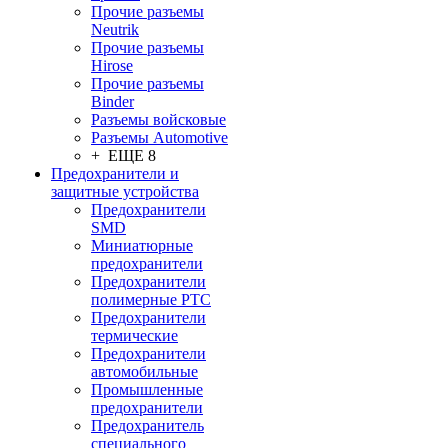
Прочие разъемы
Neutrik
Прочие разъемы
Hirose
Прочие разъемы
Binder
Разъемы войсковые
Разъeмы Automotive
+ ЕЩЕ 8
Предохранители и
защитные устройства
Предохранители
SMD
Миниатюрные
предохранители
Предохранители
полимерные PTC
Предохранители
термические
Предохранители
автомобильные
Промышленные
предохранители
Предохранитель
специального