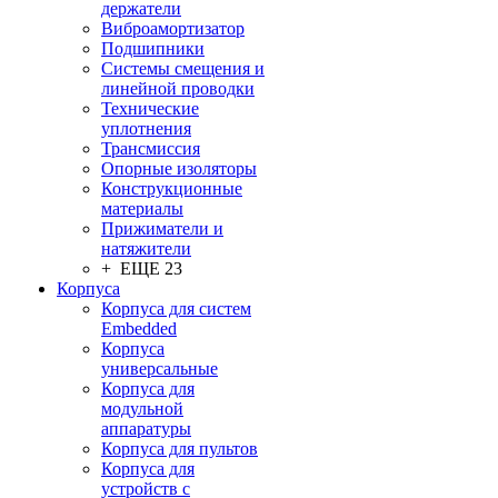
держатели
Виброамортизатор
Подшипники
Системы смещения и
линейной проводки
Технические
уплотнения
Трансмиссия
Опорные изоляторы
Конструкционные
материалы
Прижиматели и
натяжители
+ ЕЩЕ 23
Корпуса
Корпуса для систем
Embedded
Корпуса
универсальные
Корпуса для
модульной
аппаратуры
Корпуса для пультов
Корпуса для
устройств с