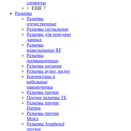
элементы
+ ЕЩЕ 7
Разъeмы
Разъёмы
отечественные
Разъeмы сигнальные
Разъeмы для передачи
данных
Разъeмы
коаксиальные RF
Разъeмы
промышленные
Разъeмы питания
Разъeмы аудио, видео
Коннекторы и
кабельные
наконечники
Разъeмы прочие
Прочие разъемы TE
Разъемы прочие
Harting
Разъемы прочие
Molex
Разъемы Amphenol
прочие