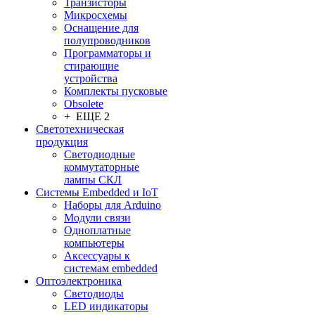
Транзисторы
Микросхемы
Оснащение для
полупроводников
Программаторы и
стирающие
устройства
Комплекты пусковые
Obsolete
+ ЕЩЕ 2
Светотехническая
продукция
Светодиодные
коммутаторные
лампы СКЛ
Системы Embedded и IoT
Наборы для Arduino
Модули связи
Одноплатные
компьютеры
Аксессуары к
системам embedded
Oптоэлектроника
Светодиоды
LED индикаторы