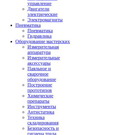
управление
Двигатели
электрические
Электромагниты
Пневматика
Пневматика
Гидравлика
Оборудование мастерских
Измерительная
аппаратура
Измерительные
аксессуары
Паяльное и
сварочное
оборудование
Построение
прототипов
Химические
препараты
Инструменты
Aнтистатика
Техника
складирования
Безопасность и
гигиена труда