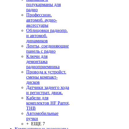
полукарманы для
радио
Профессион.
автомоб. аудио-
аксессуары
Облицовки радиопр.
и автомоб.
динамиков
Ленты, соединяющие
панель с радио
Ключи для
демонтажа
радиоприемника
Провода к устройст.
смены компакт-
дисков
Датчики заднего хода
и регистрат. движ.
Кабели для
комплектов HF Parrot,
THB
Автомобильные
ручки
+ ЕЩЕ 7
Компьютерные аксессуары