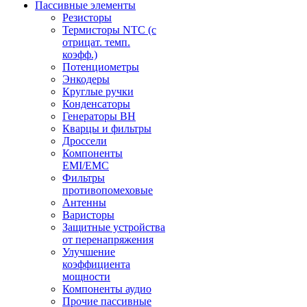
Пассивные элементы
Резисторы
Термисторы NTC (с
отрицат. темп.
коэфф.)
Потенциометры
Энкодеры
Круглые ручки
Конденсаторы
Генераторы ВН
Кварцы и фильтры
Дроссели
Компоненты
EMI/EMC
Фильтры
противопомеховые
Антенны
Варисторы
Защитные устройства
от перенапряжения
Улучшение
коэффициента
мощности
Компоненты аудио
Прочие пассивные