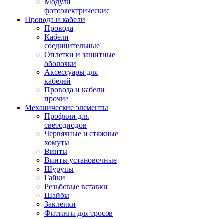
Модули
фотоэлектрические
Провода и кабели
Провода
Кабели
соединительные
Оплетки и защитные
оболочки
Аксессуары для
кабелей
Провода и кабели
прочие
Механические элементы
Профили для
светодиодов
Червячные и стяжные
хомуты
Винты
Винты установочные
Шурупы
Гайки
Резьбовые вставки
Шайбы
Заклепки
Фитинги для тросов