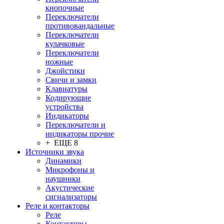
кнопочные
Переключатели
противовандальные
Переключатели
кулачковые
Переключатели
ножные
Джойстики
Свичи и замки
Клавиатуры
Кодирующие
устройства
Индикаторы
Переключатели и
индикаторы прочие
+ ЕЩЕ 8
Источники звука
Динамики
Микрофоны и
наушники
Акустические
сигнализаторы
Реле и контакторы
Реле
Контакторы