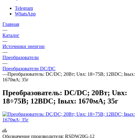
Telegram
WhatsApp
Главная
—
Каталог
—
Источники энергии
—
Преобразователи
—
Преобразователи DC/DC
—
Преобразователь: DC/DC; 20Вт; Uвх: 18÷75В; 12ВDC; Iвых:
1670мА; 35г
Преобразователь: DC/DC; 20Вт; Uвх:
18÷75В; 12ВDC; Iвых: 1670мА; 35г
Обозначение производителя:
RSDW20G-12