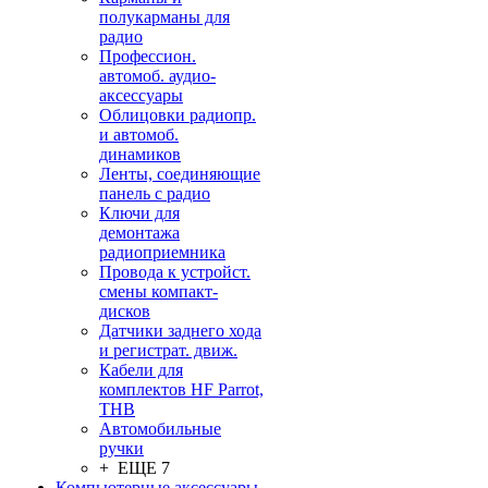
полукарманы для
радио
Профессион.
автомоб. аудио-
аксессуары
Облицовки радиопр.
и автомоб.
динамиков
Ленты, соединяющие
панель с радио
Ключи для
демонтажа
радиоприемника
Провода к устройст.
смены компакт-
дисков
Датчики заднего хода
и регистрат. движ.
Кабели для
комплектов HF Parrot,
THB
Автомобильные
ручки
+ ЕЩЕ 7
Компьютерные аксессуары