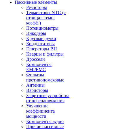
Пассивные элементы
Резисторы
Термисторы NTC (с
отрицат. темп.
коэфф.)
Потенциометры
Энкодеры
Круглые ручки
Конденсаторы
Генераторы ВН
Кварцы и фильтры
Дроссели
Компоненты
EMI/EMC
Фильтры
противопомеховые
Антенны
Варисторы
Защитные устройства
от перенапряжения
Улучшение
коэффициента
мощности
Компоненты аудио
Прочие пассивные