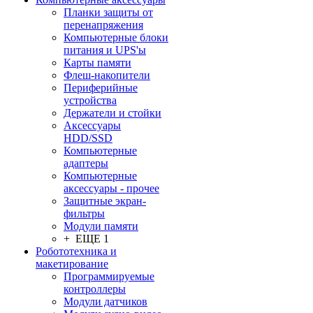
Планки защиты от
перенапряжения
Компьютерные блоки
питания и UPS'ы
Карты памяти
Флеш-накопители
Периферийные
устройства
Держатели и стойки
Аксессуары
HDD/SSD
Компьютерные
адаптеры
Компьютерные
аксессуары - прочее
Защитные экран-
фильтры
Модули памяти
+ ЕЩЕ 1
Робототехника и
макетирование
Программируемые
контроллеры
Модули датчиков