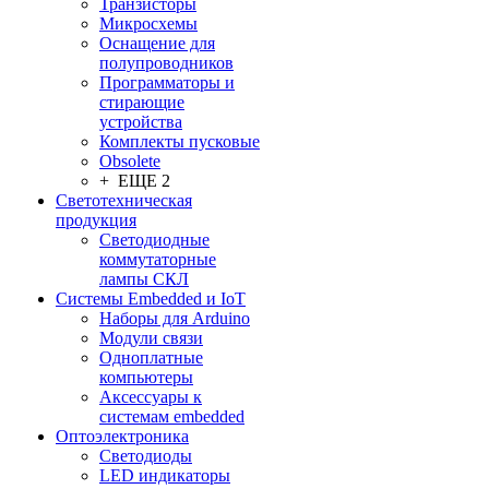
Транзисторы
Микросхемы
Оснащение для
полупроводников
Программаторы и
стирающие
устройства
Комплекты пусковые
Obsolete
+ ЕЩЕ 2
Светотехническая
продукция
Светодиодные
коммутаторные
лампы СКЛ
Системы Embedded и IoT
Наборы для Arduino
Модули связи
Одноплатные
компьютеры
Аксессуары к
системам embedded
Oптоэлектроника
Светодиоды
LED индикаторы