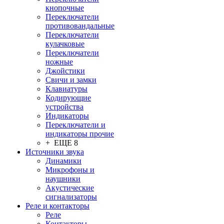
кнопочные
Переключатели
противовандальные
Переключатели
кулачковые
Переключатели
ножные
Джойстики
Свичи и замки
Клавиатуры
Кодирующие
устройства
Индикаторы
Переключатели и
индикаторы прочие
+ ЕЩЕ 8
Источники звука
Динамики
Микрофоны и
наушники
Акустические
сигнализаторы
Реле и контакторы
Реле
Контакторы