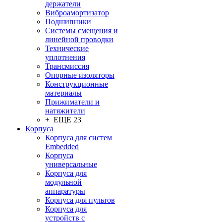
держатели
Виброамортизатор
Подшипники
Системы смещения и
линейной проводки
Технические
уплотнения
Трансмиссия
Опорные изоляторы
Конструкционные
материалы
Прижиматели и
натяжители
+ ЕЩЕ 23
Корпуса
Корпуса для систем
Embedded
Корпуса
универсальные
Корпуса для
модульной
аппаратуры
Корпуса для пультов
Корпуса для
устройств с