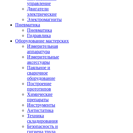
управление
Двигатели
электрические
Электромагниты
Пневматика
Пневматика
Гидравлика
Оборудование мастерских
Измерительная
аппаратура
Измерительные
аксессуары
Паяльное и
сварочное
оборудование
Построение
прототипов
Химические
препараты
Инструменты
Aнтистатика
Техника
складирования
Безопасность и
гигиена труда