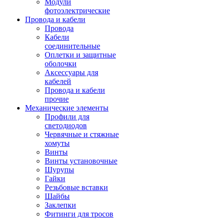
Модули
фотоэлектрические
Провода и кабели
Провода
Кабели
соединительные
Оплетки и защитные
оболочки
Аксессуары для
кабелей
Провода и кабели
прочие
Механические элементы
Профили для
светодиодов
Червячные и стяжные
хомуты
Винты
Винты установочные
Шурупы
Гайки
Резьбовые вставки
Шайбы
Заклепки
Фитинги для тросов