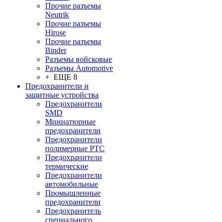
Прочие разъемы
Neutrik
Прочие разъемы
Hirose
Прочие разъемы
Binder
Разъемы войсковые
Разъeмы Automotive
+ ЕЩЕ 8
Предохранители и
защитные устройства
Предохранители
SMD
Миниатюрные
предохранители
Предохранители
полимерные PTC
Предохранители
термические
Предохранители
автомобильные
Промышленные
предохранители
Предохранитель
специального