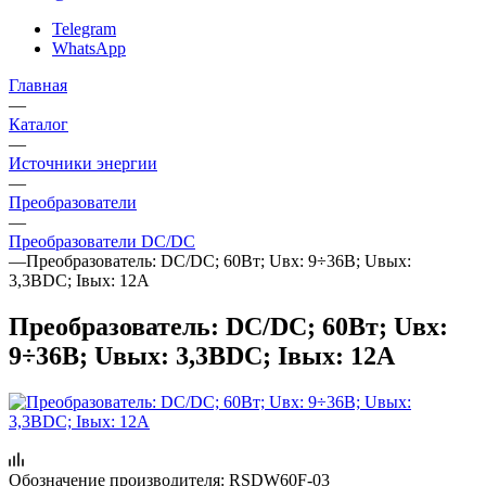
Telegram
WhatsApp
Главная
—
Каталог
—
Источники энергии
—
Преобразователи
—
Преобразователи DC/DC
—
Преобразователь: DC/DC; 60Вт; Uвх: 9÷36В; Uвых:
3,3ВDC; Iвых: 12А
Преобразователь: DC/DC; 60Вт; Uвх:
9÷36В; Uвых: 3,3ВDC; Iвых: 12А
Обозначение производителя:
RSDW60F-03