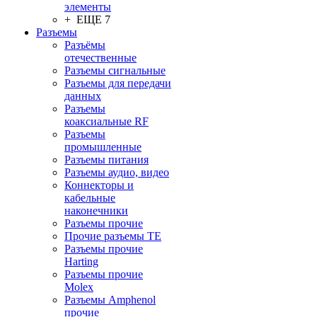
элементы
+ ЕЩЕ 7
Разъeмы
Разъёмы
отечественные
Разъeмы сигнальные
Разъeмы для передачи
данных
Разъeмы
коаксиальные RF
Разъeмы
промышленные
Разъeмы питания
Разъeмы аудио, видео
Коннекторы и
кабельные
наконечники
Разъeмы прочие
Прочие разъемы TE
Разъемы прочие
Harting
Разъемы прочие
Molex
Разъемы Amphenol
прочие