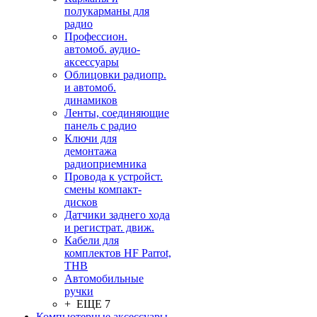
полукарманы для
радио
Профессион.
автомоб. аудио-
аксессуары
Облицовки радиопр.
и автомоб.
динамиков
Ленты, соединяющие
панель с радио
Ключи для
демонтажа
радиоприемника
Провода к устройст.
смены компакт-
дисков
Датчики заднего хода
и регистрат. движ.
Кабели для
комплектов HF Parrot,
THB
Автомобильные
ручки
+ ЕЩЕ 7
Компьютерные аксессуары