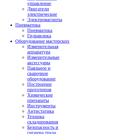
управление
Двигатели
электрические
Электромагниты
Пневматика
Пневматика
Гидравлика
Оборудование мастерских
Измерительная
аппаратура
Измерительные
аксессуары
Паяльное и
сварочное
оборудование
Построение
прототипов
Химические
препараты
Инструменты
Aнтистатика
Техника
складирования
Безопасность и
гигиена труда