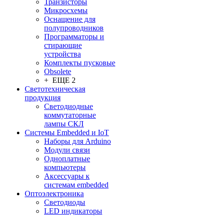
Транзисторы
Микросхемы
Оснащение для
полупроводников
Программаторы и
стирающие
устройства
Комплекты пусковые
Obsolete
+ ЕЩЕ 2
Светотехническая
продукция
Светодиодные
коммутаторные
лампы СКЛ
Системы Embedded и IoT
Наборы для Arduino
Модули связи
Одноплатные
компьютеры
Аксессуары к
системам embedded
Oптоэлектроника
Светодиоды
LED индикаторы