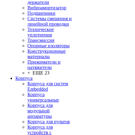
держатели
Виброамортизатор
Подшипники
Системы смещения и
линейной проводки
Технические
уплотнения
Трансмиссия
Опорные изоляторы
Конструкционные
материалы
Прижиматели и
натяжители
+ ЕЩЕ 23
Корпуса
Корпуса для систем
Embedded
Корпуса
универсальные
Корпуса для
модульной
аппаратуры
Корпуса для пультов
Корпуса для
устройств с