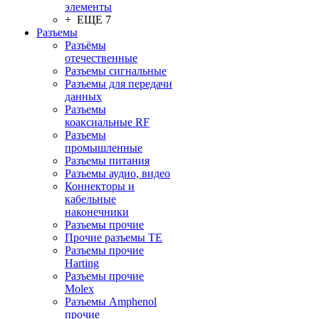
элементы
+ ЕЩЕ 7
Разъeмы
Разъёмы
отечественные
Разъeмы сигнальные
Разъeмы для передачи
данных
Разъeмы
коаксиальные RF
Разъeмы
промышленные
Разъeмы питания
Разъeмы аудио, видео
Коннекторы и
кабельные
наконечники
Разъeмы прочие
Прочие разъемы TE
Разъемы прочие
Harting
Разъемы прочие
Molex
Разъемы Amphenol
прочие