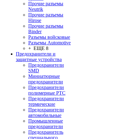
Прочие разъемы
Neutrik
Прочие разъемы
Hirose
Прочие разъемы
Binder
Разъемы войсковые
Разъeмы Automotive
+ ЕЩЕ 8
Предохранители и
защитные устройства
Предохранители
SMD
Миниатюрные
предохранители
Предохранители
полимерные PTC
Предохранители
термические
Предохранители
автомобильные
Промышленные
предохранители
Предохранитель
специального