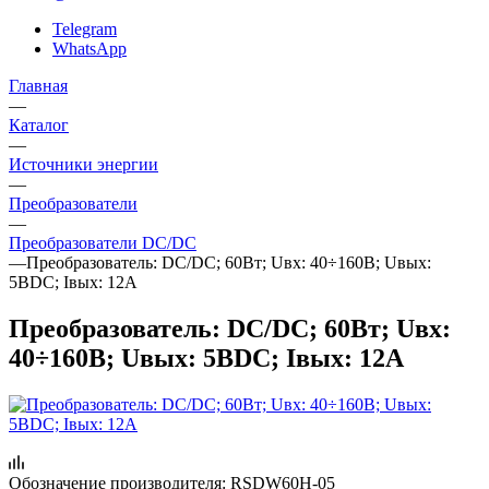
Telegram
WhatsApp
Главная
—
Каталог
—
Источники энергии
—
Преобразователи
—
Преобразователи DC/DC
—
Преобразователь: DC/DC; 60Вт; Uвх: 40÷160В; Uвых:
5ВDC; Iвых: 12А
Преобразователь: DC/DC; 60Вт; Uвх:
40÷160В; Uвых: 5ВDC; Iвых: 12А
Обозначение производителя:
RSDW60H-05