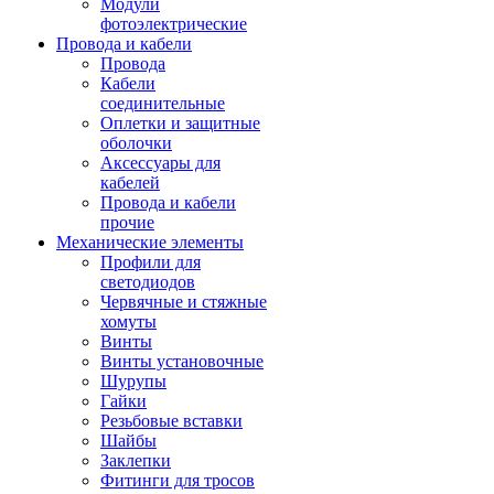
Модули
фотоэлектрические
Провода и кабели
Провода
Кабели
соединительные
Оплетки и защитные
оболочки
Аксессуары для
кабелей
Провода и кабели
прочие
Механические элементы
Профили для
светодиодов
Червячные и стяжные
хомуты
Винты
Винты установочные
Шурупы
Гайки
Резьбовые вставки
Шайбы
Заклепки
Фитинги для тросов