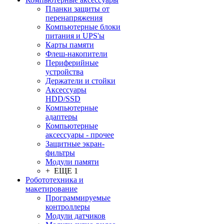
Планки защиты от
перенапряжения
Компьютерные блоки
питания и UPS'ы
Карты памяти
Флеш-накопители
Периферийные
устройства
Держатели и стойки
Аксессуары
HDD/SSD
Компьютерные
адаптеры
Компьютерные
аксессуары - прочее
Защитные экран-
фильтры
Модули памяти
+ ЕЩЕ 1
Робототехника и
макетирование
Программируемые
контроллеры
Модули датчиков