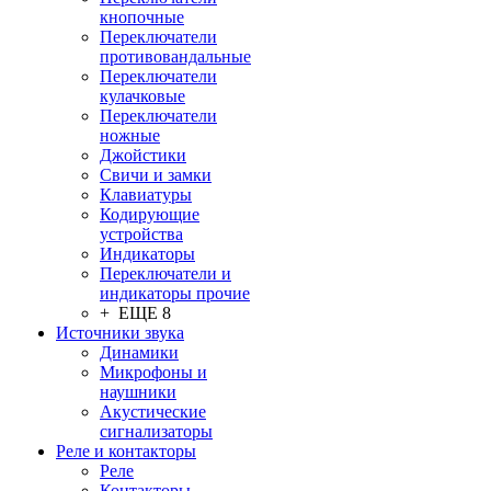
кнопочные
Переключатели
противовандальные
Переключатели
кулачковые
Переключатели
ножные
Джойстики
Свичи и замки
Клавиатуры
Кодирующие
устройства
Индикаторы
Переключатели и
индикаторы прочие
+ ЕЩЕ 8
Источники звука
Динамики
Микрофоны и
наушники
Акустические
сигнализаторы
Реле и контакторы
Реле
Контакторы