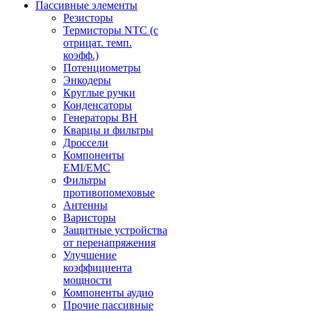
Пассивные элементы
Резисторы
Термисторы NTC (с
отрицат. темп.
коэфф.)
Потенциометры
Энкодеры
Круглые ручки
Конденсаторы
Генераторы ВН
Кварцы и фильтры
Дроссели
Компоненты
EMI/EMC
Фильтры
противопомеховые
Антенны
Варисторы
Защитные устройства
от перенапряжения
Улучшение
коэффициента
мощности
Компоненты аудио
Прочие пассивные