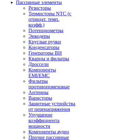
Пассивные элементы
Резисторы
Термисторы NTC (с
отрицат. темп.
коэфф.)
Потенциометры
Энкодеры
Круглые ручки
Конденсаторы
Генераторы ВН
Кварцы и фильтры
Дроссели
Компоненты
EMI/EMC
Фильтры
противопомеховые
Антенны
Варисторы
Защитные устройства
от перенапряжения
Улучшение
коэффициента
мощности
Компоненты аудио
Прочие пассивные