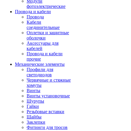
Модули
фотоэлектрические
Провода и кабели
Провода
Кабели
соединительные
Оплетки и защитные
оболочки
Аксессуары для
кабелей
Провода и кабели
прочие
Механические элементы
Профили для
светодиодов
Червячные и стяжные
хомуты
Винты
Винты установочные
Шурупы
Гайки
Резьбовые вставки
Шайбы
Заклепки
Фитинги для тросов