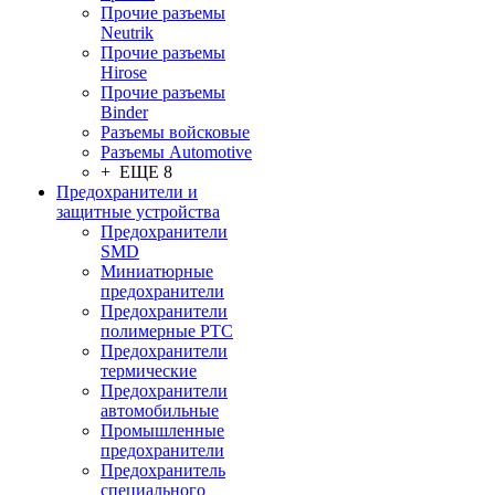
Прочие разъемы
Neutrik
Прочие разъемы
Hirose
Прочие разъемы
Binder
Разъемы войсковые
Разъeмы Automotive
+ ЕЩЕ 8
Предохранители и
защитные устройства
Предохранители
SMD
Миниатюрные
предохранители
Предохранители
полимерные PTC
Предохранители
термические
Предохранители
автомобильные
Промышленные
предохранители
Предохранитель
специального