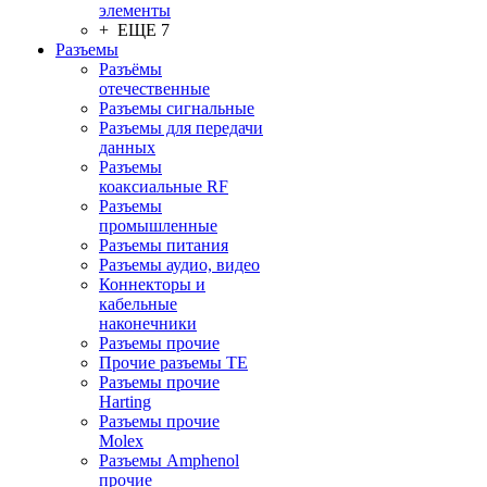
элементы
+ ЕЩЕ 7
Разъeмы
Разъёмы
отечественные
Разъeмы сигнальные
Разъeмы для передачи
данных
Разъeмы
коаксиальные RF
Разъeмы
промышленные
Разъeмы питания
Разъeмы аудио, видео
Коннекторы и
кабельные
наконечники
Разъeмы прочие
Прочие разъемы TE
Разъемы прочие
Harting
Разъемы прочие
Molex
Разъемы Amphenol
прочие