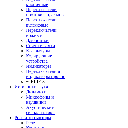
кнопочные
Переключатели
противовандальные
Переключатели
кулачковые
Переключатели
ножные
Джойстики
Свичи и замки
Клавиатуры
Кодирующие
устройства
Индикаторы
Переключатели и
индикаторы прочие
+ ЕЩЕ 8
Источники звука
Динамики
Микрофоны и
наушники
Акустические
сигнализаторы
Реле и контакторы
Реле
Контакторы