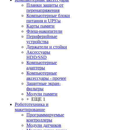
Планки защиты от
перенапряжения
Компьютерные блоки
питания и UPS'ы
Карты памяти
Флеш-накопители
Периферийные
устройства
Держатели и стойки
Аксессуары
HDD/SSD
Компьютерные
адаптеры
Компьютерные
аксессуары - прочее
Защитные экран-
фильтры
Модули памяти
+ ЕЩЕ 1
Робототехника и
макетирование
Программируемые
контроллеры
Модули датчиков