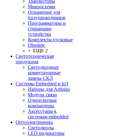
Транзисторы
Микросхемы
Оснащение для
полупроводников
Программаторы и
стирающие
устройства
Комплекты пусковые
Obsolete
+ ЕЩЕ 2
Светотехническая
продукция
Светодиодные
коммутаторные
лампы СКЛ
Системы Embedded и IoT
Наборы для Arduino
Модули связи
Одноплатные
компьютеры
Аксессуары к
системам embedded
Oптоэлектроника
Светодиоды
LED индикаторы