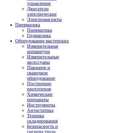
управление
Двигатели
электрические
Электромагниты
Пневматика
Пневматика
Гидравлика
Оборудование мастерских
Измерительная
аппаратура
Измерительные
аксессуары
Паяльное и
сварочное
оборудование
Построение
прототипов
Химические
препараты
Инструменты
Aнтистатика
Техника
складирования
Безопасность и
гигиена труда