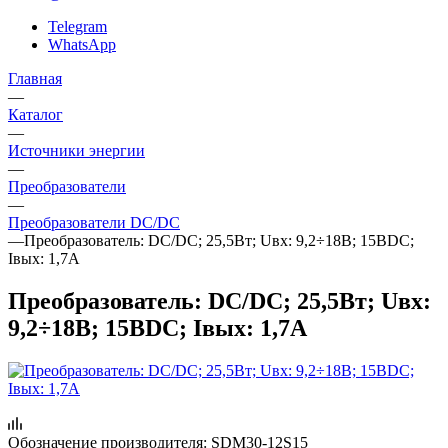
Telegram
WhatsApp
Главная
—
Каталог
—
Источники энергии
—
Преобразователи
—
Преобразователи DC/DC
—
Преобразователь: DC/DC; 25,5Вт; Uвх: 9,2÷18В; 15ВDC;
Iвых: 1,7А
Преобразователь: DC/DC; 25,5Вт; Uвх:
9,2÷18В; 15ВDC; Iвых: 1,7А
Обозначение производителя:
SDM30-12S15