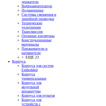
держатели
Виброамортизатор
Подшипники
Системы смещения и
линейной проводки
Технические
уплотнения
Трансмиссия
Опорные изоляторы
Конструкционные
материалы
Прижиматели и
натяжители
+ ЕЩЕ 23
Корпуса
Корпуса для систем
Embedded
Корпуса
универсальные
Корпуса для
модульной
аппаратуры
Корпуса для пультов
Корпуса для
устройств с