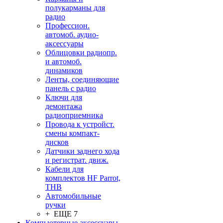
полукарманы для
радио
Профессион.
автомоб. аудио-
аксессуары
Облицовки радиопр.
и автомоб.
динамиков
Ленты, соединяющие
панель с радио
Ключи для
демонтажа
радиоприемника
Провода к устройст.
смены компакт-
дисков
Датчики заднего хода
и регистрат. движ.
Кабели для
комплектов HF Parrot,
THB
Автомобильные
ручки
+ ЕЩЕ 7
Компьютерные аксессуары