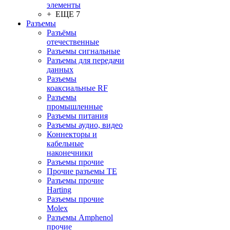
элементы
+ ЕЩЕ 7
Разъeмы
Разъёмы
отечественные
Разъeмы сигнальные
Разъeмы для передачи
данных
Разъeмы
коаксиальные RF
Разъeмы
промышленные
Разъeмы питания
Разъeмы аудио, видео
Коннекторы и
кабельные
наконечники
Разъeмы прочие
Прочие разъемы TE
Разъемы прочие
Harting
Разъемы прочие
Molex
Разъемы Amphenol
прочие