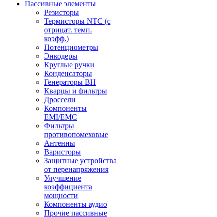
Пассивные элементы
Резисторы
Термисторы NTC (с
отрицат. темп.
коэфф.)
Потенциометры
Энкодеры
Круглые ручки
Конденсаторы
Генераторы ВН
Кварцы и фильтры
Дроссели
Компоненты
EMI/EMC
Фильтры
противопомеховые
Антенны
Варисторы
Защитные устройства
от перенапряжения
Улучшение
коэффициента
мощности
Компоненты аудио
Прочие пассивные