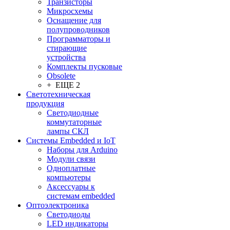
Транзисторы
Микросхемы
Оснащение для
полупроводников
Программаторы и
стирающие
устройства
Комплекты пусковые
Obsolete
+ ЕЩЕ 2
Светотехническая
продукция
Светодиодные
коммутаторные
лампы СКЛ
Системы Embedded и IoT
Наборы для Arduino
Модули связи
Одноплатные
компьютеры
Аксессуары к
системам embedded
Oптоэлектроника
Светодиоды
LED индикаторы