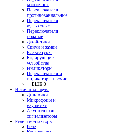
кнопочные
Переключатели
противовандальные
Переключатели
кулачковые
Переключатели
ножные
Джойстики
Свичи и замки
Клавиатуры
Кодирующие
устройства
Индикаторы
Переключатели и
индикаторы прочие
+ ЕЩЕ 8
Источники звука
Динамики
Микрофоны и
наушники
Акустические
сигнализаторы
Реле и контакторы
Реле
Контакторы