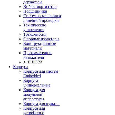
держатели
Виброамортизатор
Подшипники
Системы смещения и
линейной проводки
Технические
уплотнения
Трансмиссия
Опорные изоляторы
Конструкционные
материалы
Прижиматели и
натяжители
+ ЕЩЕ 23
Корпуса
Корпуса для систем
Embedded
Корпуса
универсальные
Корпуса для
модульной
аппаратуры
Корпуса для пультов
Корпуса для
устройств с