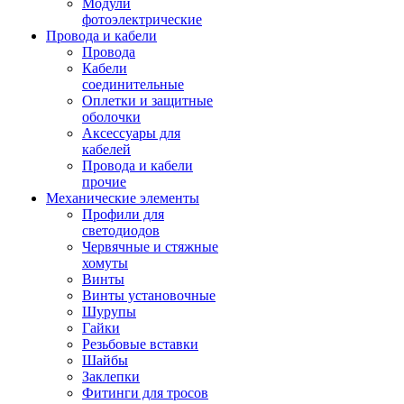
Модули
фотоэлектрические
Провода и кабели
Провода
Кабели
соединительные
Оплетки и защитные
оболочки
Аксессуары для
кабелей
Провода и кабели
прочие
Механические элементы
Профили для
светодиодов
Червячные и стяжные
хомуты
Винты
Винты установочные
Шурупы
Гайки
Резьбовые вставки
Шайбы
Заклепки
Фитинги для тросов