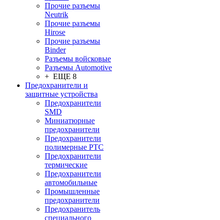
Прочие разъемы
Neutrik
Прочие разъемы
Hirose
Прочие разъемы
Binder
Разъемы войсковые
Разъeмы Automotive
+ ЕЩЕ 8
Предохранители и
защитные устройства
Предохранители
SMD
Миниатюрные
предохранители
Предохранители
полимерные PTC
Предохранители
термические
Предохранители
автомобильные
Промышленные
предохранители
Предохранитель
специального