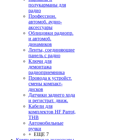
полукарманы для
радио
Профессион.
автомоб. аудио-
аксессуары
Облицовки радиопр.
и автомоб.
динамиков
Ленты, соединяющие
панель с радио
Ключи для
демонтажа
радиоприемника
Провода к устройст.
смены компакт-
дисков
Датчики заднего хода
и регистрат. движ.
Кабели для
комплектов HF Parrot,
THB
Автомобильные
ручки
+ ЕЩЕ 7
Компьютерные аксессуары