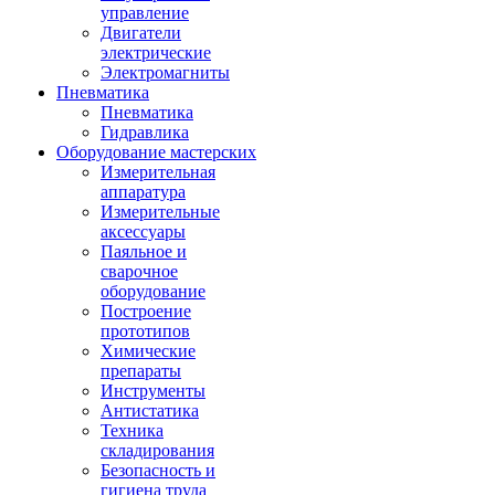
управление
Двигатели
электрические
Электромагниты
Пневматика
Пневматика
Гидравлика
Оборудование мастерских
Измерительная
аппаратура
Измерительные
аксессуары
Паяльное и
сварочное
оборудование
Построение
прототипов
Химические
препараты
Инструменты
Aнтистатика
Техника
складирования
Безопасность и
гигиена труда