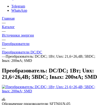
Telegram
WhatsApp
Главная
—
Каталог
—
Источники энергии
—
Преобразователи
—
Преобразователи DC/DC
—
Преобразователь: DC/DC; 1Вт; Uвх: 21,6÷26,4В; 5ВDC;
Iвых: 200мА; SMD
Преобразователь: DC/DC; 1Вт; Uвх:
21,6÷26,4В; 5ВDC; Iвых: 200мА; SMD
Обозначение производителя:
SFTN01N-05