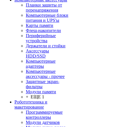
Планки защиты от
перенапряжения
Компьютерные блоки
питания и UPS'ы
Карты памяти
Флеш-накопители
Периферийные
устройства
Держатели и стойки
Аксессуары
HDD/SSD
Компьютерные
адаптеры
Компьютерные
аксессуары - прочее
Защитные экран-
фильтры
Модули памяти
+ ЕЩЕ 1
Робототехника и
макетирование
Программируемые
контроллеры
Модули датчиков