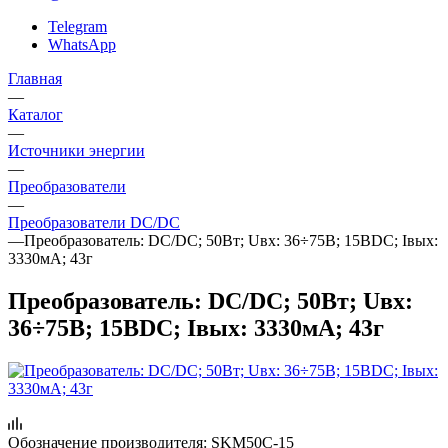
Telegram
WhatsApp
Главная
—
Каталог
—
Источники энергии
—
Преобразователи
—
Преобразователи DC/DC
—
Преобразователь: DC/DC; 50Вт; Uвх: 36÷75В; 15ВDC; Iвых:
3330мА; 43г
Преобразователь: DC/DC; 50Вт; Uвх:
36÷75В; 15ВDC; Iвых: 3330мА; 43г
Обозначение производителя:
SKM50C-15