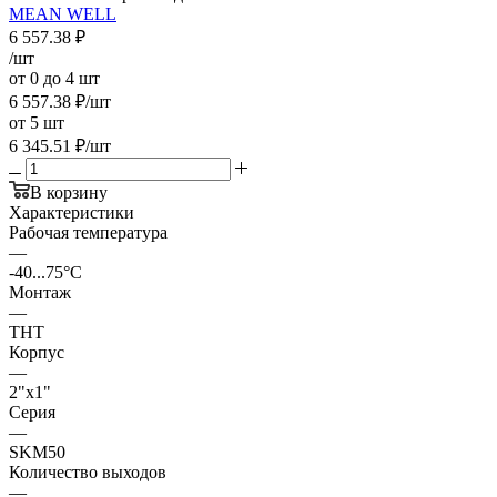
MEAN WELL
6 557.38
₽
/шт
от 0 до 4 шт
6 557.38
₽
/шт
от 5 шт
6 345.51
₽
/шт
В корзину
Характеристики
Рабочая температура
—
-40...75°C
Монтаж
—
THT
Корпус
—
2"x1"
Серия
—
SKM50
Количество выходов
—