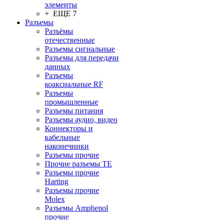
элементы
+ ЕЩЕ 7
Разъeмы
Разъёмы
отечественные
Разъeмы сигнальные
Разъeмы для передачи
данных
Разъeмы
коаксиальные RF
Разъeмы
промышленные
Разъeмы питания
Разъeмы аудио, видео
Коннекторы и
кабельные
наконечники
Разъeмы прочие
Прочие разъемы TE
Разъемы прочие
Harting
Разъемы прочие
Molex
Разъемы Amphenol
прочие