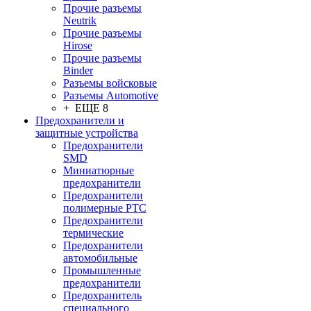
Прочие разъемы
Neutrik
Прочие разъемы
Hirose
Прочие разъемы
Binder
Разъемы войсковые
Разъeмы Automotive
+ ЕЩЕ 8
Предохранители и
защитные устройства
Предохранители
SMD
Миниатюрные
предохранители
Предохранители
полимерные PTC
Предохранители
термические
Предохранители
автомобильные
Промышленные
предохранители
Предохранитель
специального