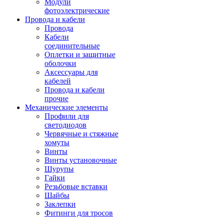
Модули
фотоэлектрические
Провода и кабели
Провода
Кабели
соединительные
Оплетки и защитные
оболочки
Аксессуары для
кабелей
Провода и кабели
прочие
Механические элементы
Профили для
светодиодов
Червячные и стяжные
хомуты
Винты
Винты установочные
Шурупы
Гайки
Резьбовые вставки
Шайбы
Заклепки
Фитинги для тросов