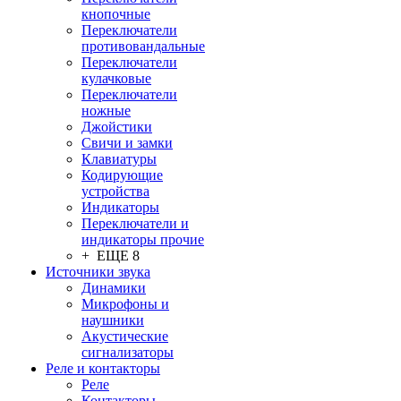
кнопочные
Переключатели
противовандальные
Переключатели
кулачковые
Переключатели
ножные
Джойстики
Свичи и замки
Клавиатуры
Кодирующие
устройства
Индикаторы
Переключатели и
индикаторы прочие
+ ЕЩЕ 8
Источники звука
Динамики
Микрофоны и
наушники
Акустические
сигнализаторы
Реле и контакторы
Реле
Контакторы