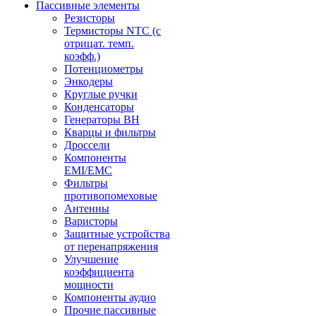
Пассивные элементы
Резисторы
Термисторы NTC (с
отрицат. темп.
коэфф.)
Потенциометры
Энкодеры
Круглые ручки
Конденсаторы
Генераторы ВН
Кварцы и фильтры
Дроссели
Компоненты
EMI/EMC
Фильтры
противопомеховые
Антенны
Варисторы
Защитные устройства
от перенапряжения
Улучшение
коэффициента
мощности
Компоненты аудио
Прочие пассивные