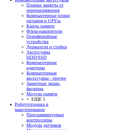
Планки защиты от
перенапряжения
Компьютерные блоки
питания и UPS'ы
Карты памяти
Флеш-накопители
Периферийные
устройства
Держатели и стойки
Аксессуары
HDD/SSD
Компьютерные
адаптеры
Компьютерные
аксессуары - прочее
Защитные экран-
фильтры
Модули памяти
+ ЕЩЕ 1
Робототехника и
макетирование
Программируемые
контроллеры
Модули датчиков