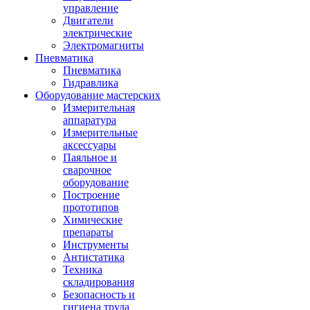
управление
Двигатели
электрические
Электромагниты
Пневматика
Пневматика
Гидравлика
Оборудование мастерских
Измерительная
аппаратура
Измерительные
аксессуары
Паяльное и
сварочное
оборудование
Построение
прототипов
Химические
препараты
Инструменты
Aнтистатика
Техника
складирования
Безопасность и
гигиена труда