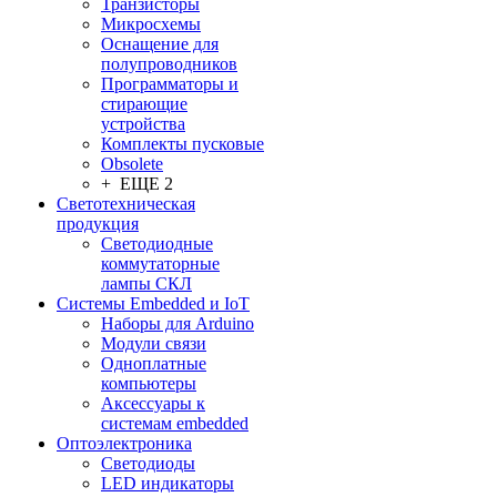
Транзисторы
Микросхемы
Оснащение для
полупроводников
Программаторы и
стирающие
устройства
Комплекты пусковые
Obsolete
+ ЕЩЕ 2
Светотехническая
продукция
Светодиодные
коммутаторные
лампы СКЛ
Системы Embedded и IoT
Наборы для Arduino
Модули связи
Одноплатные
компьютеры
Аксессуары к
системам embedded
Oптоэлектроника
Светодиоды
LED индикаторы