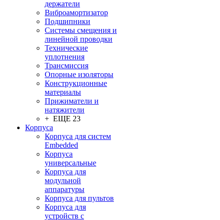
держатели
Виброамортизатор
Подшипники
Системы смещения и
линейной проводки
Технические
уплотнения
Трансмиссия
Опорные изоляторы
Конструкционные
материалы
Прижиматели и
натяжители
+ ЕЩЕ 23
Корпуса
Корпуса для систем
Embedded
Корпуса
универсальные
Корпуса для
модульной
аппаратуры
Корпуса для пультов
Корпуса для
устройств с