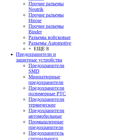
Прочие разъемы
Neutrik
Прочие разъемы
Hirose
Прочие разъемы
Binder
Разъемы войсковые
Разъeмы Automotive
+ ЕЩЕ 8
Предохранители и
защитные устройства
Предохранители
SMD
Миниатюрные
предохранители
Предохранители
полимерные PTC
Предохранители
термические
Предохранители
автомобильные
Промышленные
предохранители
Предохранитель
специального