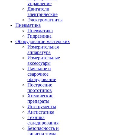
управление
Двигатели
электрические
Электромагниты
Пневматика
Пневматика
Гидравлика
Оборудование мастерских
Измерительная
аппаратура
Измерительные
аксессуары
Паяльное и
сварочное
оборудование
Построение
прототипов
Химические
препараты
Инструменты
Aнтистатика
Техника
складирования
Безопасность и
гигиена труда