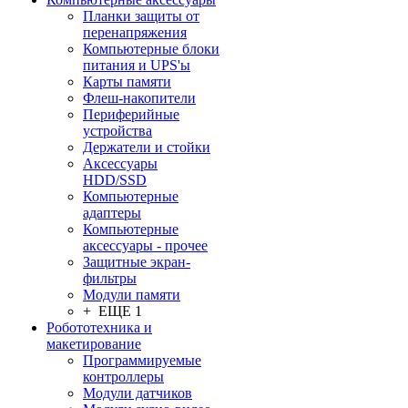
Планки защиты от
перенапряжения
Компьютерные блоки
питания и UPS'ы
Карты памяти
Флеш-накопители
Периферийные
устройства
Держатели и стойки
Аксессуары
HDD/SSD
Компьютерные
адаптеры
Компьютерные
аксессуары - прочее
Защитные экран-
фильтры
Модули памяти
+ ЕЩЕ 1
Робототехника и
макетирование
Программируемые
контроллеры
Модули датчиков