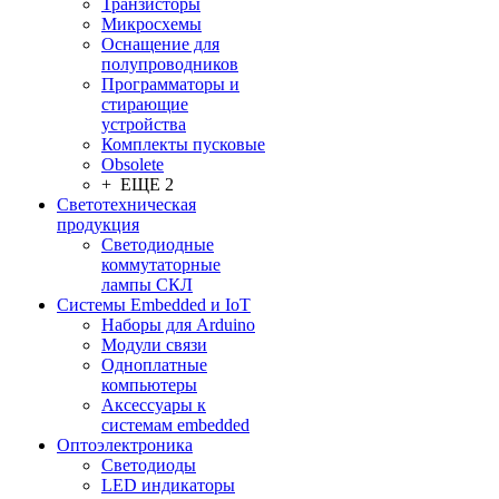
Транзисторы
Микросхемы
Оснащение для
полупроводников
Программаторы и
стирающие
устройства
Комплекты пусковые
Obsolete
+ ЕЩЕ 2
Светотехническая
продукция
Светодиодные
коммутаторные
лампы СКЛ
Системы Embedded и IoT
Наборы для Arduino
Модули связи
Одноплатные
компьютеры
Аксессуары к
системам embedded
Oптоэлектроника
Светодиоды
LED индикаторы