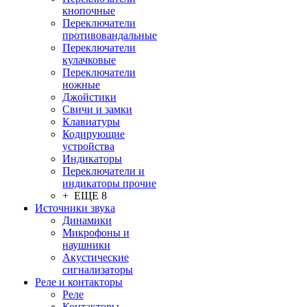
кнопочные
Переключатели
противовандальные
Переключатели
кулачковые
Переключатели
ножные
Джойстики
Свичи и замки
Клавиатуры
Кодирующие
устройства
Индикаторы
Переключатели и
индикаторы прочие
+ ЕЩЕ 8
Источники звука
Динамики
Микрофоны и
наушники
Акустические
сигнализаторы
Реле и контакторы
Реле
Контакторы