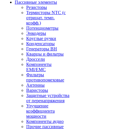
Пассивные элементы
Резисторы
Термисторы NTC (с
отрицат. темп.
коэфф.)
Потенциометры
Энкодеры
Круглые ручки
Конденсаторы
Генераторы ВН
Кварцы и фильтры
Дроссели
Компоненты
EMI/EMC
Фильтры
противопомеховые
Антенны
Варисторы
Защитные устройства
от перенапряжения
Улучшение
коэффициента
мощности
Компоненты аудио
Прочие пассивные