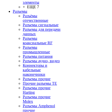
элементы
+ ЕЩЕ 7
Разъeмы
Разъёмы
отечественные
Разъeмы сигнальные
Разъeмы для передачи
данных
Разъeмы
коаксиальные RF
Разъeмы
промышленные
Разъeмы питания
Разъeмы аудио, видео
Коннекторы и
кабельные
наконечники
Разъeмы прочие
Прочие разъемы TE
Разъемы прочие
Harting
Разъемы прочие
Molex
Разъемы Amphenol
прочие