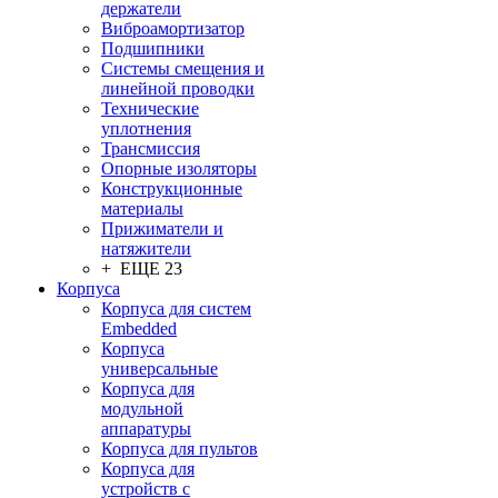
держатели
Виброамортизатор
Подшипники
Системы смещения и
линейной проводки
Технические
уплотнения
Трансмиссия
Опорные изоляторы
Конструкционные
материалы
Прижиматели и
натяжители
+ ЕЩЕ 23
Корпуса
Корпуса для систем
Embedded
Корпуса
универсальные
Корпуса для
модульной
аппаратуры
Корпуса для пультов
Корпуса для
устройств с