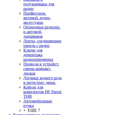
полукарманы для
радио
Профессион.
автомоб. аудио-
аксессуары
Облицовки радиопр.
и автомоб.
динамиков
Ленты, соединяющие
панель с радио
Ключи для
демонтажа
радиоприемника
Провода к устройст.
смены компакт-
дисков
Датчики заднего хода
и регистрат. движ.
Кабели для
комплектов HF Parrot,
THB
Автомобильные
ручки
+ ЕЩЕ 7
Компьютерные аксессуары