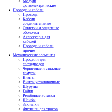
Модули
фотоэлектрические
Провода и кабели
Провода
Кабели
соединительные
Оплетки и защитные
оболочки
Аксессуары для
кабелей
Провода и кабели
прочие
Механические элементы
Профили для
светодиодов
Червячные и стяжные
хомуты
Винты
Винты установочные
Шурупы
Гайки
Резьбовые вставки
Шайбы
Заклепки
Фитинги для тросов