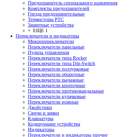
Предохранитель специального назначения
Комплекты предохранителей
Гнезда предохранительные
Термисторы PTC
Защитные устройства
+ ЕЩЕ 1
Переключатели и индикаторы
Микропереключатели
Переключатели панельные
Пульты управления
Переключатели типа Rocker
Переключатели типа Dip-Switch
Переключатели ползунковые
Переключатели оборотные
Переключатели рычажные
Переключатели кнопочные
Переключатели противовандальные
Переключатели кулачковые
Переключатели ножные
Джойстики
Свичи и замки
Клавиатуры
Кодирующие устройства
Индикаторы
Переключатели и индикаторы прочие