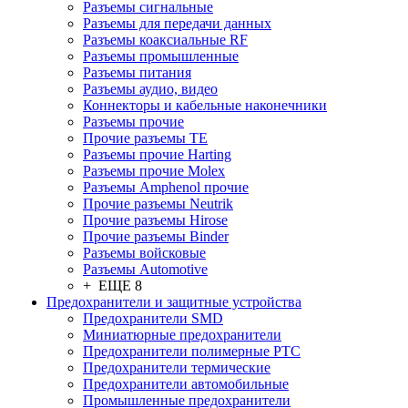
Разъeмы сигнальные
Разъeмы для передачи данных
Разъeмы коаксиальные RF
Разъeмы промышленные
Разъeмы питания
Разъeмы аудио, видео
Коннекторы и кабельные наконечники
Разъeмы прочие
Прочие разъемы TE
Разъемы прочие Harting
Разъемы прочие Molex
Разъемы Amphenol прочие
Прочие разъемы Neutrik
Прочие разъемы Hirose
Прочие разъемы Binder
Разъемы войсковые
Разъeмы Automotive
+ ЕЩЕ 8
Предохранители и защитные устройства
Предохранители SMD
Миниатюрные предохранители
Предохранители полимерные PTC
Предохранители термические
Предохранители автомобильные
Промышленные предохранители