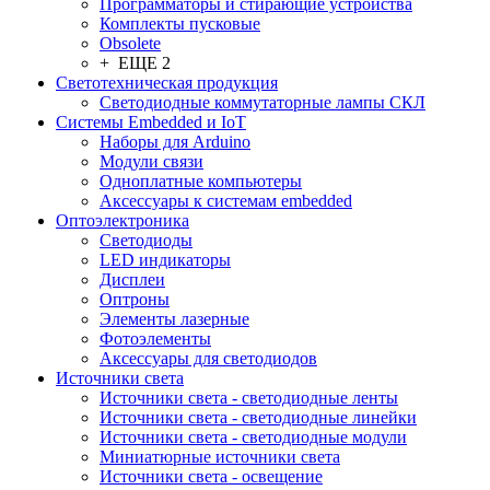
Программаторы и стирающие устройства
Комплекты пусковые
Obsolete
+ ЕЩЕ 2
Светотехническая продукция
Светодиодные коммутаторные лампы СКЛ
Системы Embedded и IoT
Наборы для Arduino
Модули связи
Одноплатные компьютеры
Аксессуары к системам embedded
Oптоэлектроника
Светодиоды
LED индикаторы
Дисплеи
Оптроны
Элементы лазерные
Фотоэлементы
Аксессуары для светодиодов
Источники света
Источники света - светодиодные ленты
Источники света - светодиодные линейки
Источники света - светодиодные модули
Миниатюрные источники света
Источники света - освещение