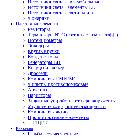
Источники света - автомобильные
Источники света - элементы EL
Источники света - светильники
Фонарики
Пассивные элементы
Резисторы
Термисторы NTC (с отрицат. темп. коэфф.)
Потенциометры
Энкодеры
Круглые ручки
Конденсаторы
Генераторы ВН
Кварцы и фильтры
Дроссели
Компоненты EMI/EMC
Фильтры противопомеховые
Антенны
Варисторы
Защитные устройства от перенапряжения
Улучшение коэффициента мощности
Компоненты аудио
Прочие пассивные элементы
+ ЕЩЕ 7
Разъeмы
Разъёмы отечественные