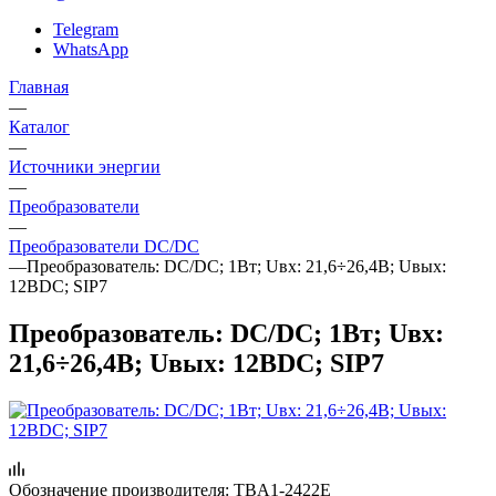
Telegram
WhatsApp
Главная
—
Каталог
—
Источники энергии
—
Преобразователи
—
Преобразователи DC/DC
—
Преобразователь: DC/DC; 1Вт; Uвх: 21,6÷26,4В; Uвых:
12ВDC; SIP7
Преобразователь: DC/DC; 1Вт; Uвх:
21,6÷26,4В; Uвых: 12ВDC; SIP7
Обозначение производителя:
TBA1-2422E