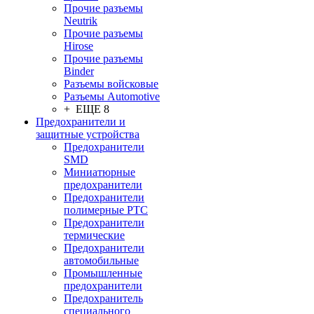
Прочие разъемы
Neutrik
Прочие разъемы
Hirose
Прочие разъемы
Binder
Разъемы войсковые
Разъeмы Automotive
+ ЕЩЕ 8
Предохранители и
защитные устройства
Предохранители
SMD
Миниатюрные
предохранители
Предохранители
полимерные PTC
Предохранители
термические
Предохранители
автомобильные
Промышленные
предохранители
Предохранитель
специального