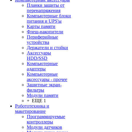
Планки защиты от
перенапряжения
Компьютерные блоки
питания и UPS'ы
Карты памяти
Флеш-накопители
Периферийные
устройства
Держатели и стойки
Аксессуары
HDD/SSD
Компьютерные
адаптеры
Компьютерные
аксессуары - прочее
Защитные экран-
фильтры
Модули памяти
+ ЕЩЕ 1
Робототехника и
макетирование
Программируемые
контроллеры
Модули датчиков