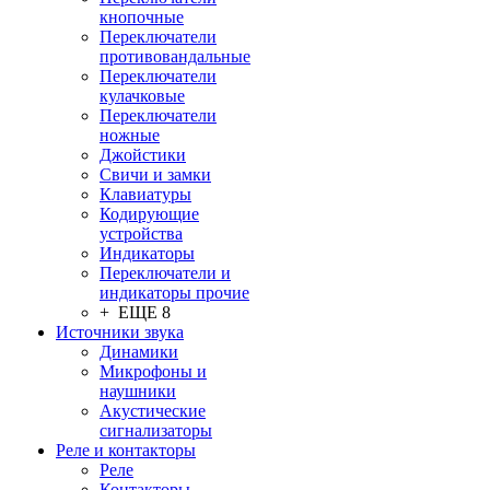
кнопочные
Переключатели
противовандальные
Переключатели
кулачковые
Переключатели
ножные
Джойстики
Свичи и замки
Клавиатуры
Кодирующие
устройства
Индикаторы
Переключатели и
индикаторы прочие
+ ЕЩЕ 8
Источники звука
Динамики
Микрофоны и
наушники
Акустические
сигнализаторы
Реле и контакторы
Реле
Контакторы