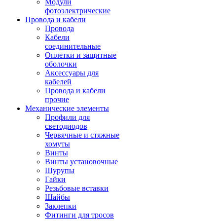
Модули
фотоэлектрические
Провода и кабели
Провода
Кабели
соединительные
Оплетки и защитные
оболочки
Аксессуары для
кабелей
Провода и кабели
прочие
Механические элементы
Профили для
светодиодов
Червячные и стяжные
хомуты
Винты
Винты установочные
Шурупы
Гайки
Резьбовые вставки
Шайбы
Заклепки
Фитинги для тросов