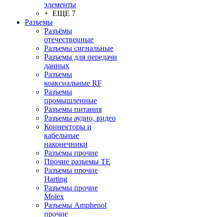
элементы
+ ЕЩЕ 7
Разъeмы
Разъёмы
отечественные
Разъeмы сигнальные
Разъeмы для передачи
данных
Разъeмы
коаксиальные RF
Разъeмы
промышленные
Разъeмы питания
Разъeмы аудио, видео
Коннекторы и
кабельные
наконечники
Разъeмы прочие
Прочие разъемы TE
Разъемы прочие
Harting
Разъемы прочие
Molex
Разъемы Amphenol
прочие