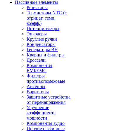
Пассивные элементы
Резисторы
Термисторы NTC (с
отрицат. темп.
коэфф.)
Потенциометры
Энкодеры
Круглые ручки
Конденсаторы
Генераторы ВН
Кварцы и фильтры
Дроссели
Компоненты
EMI/EMC
Фильтры
противопомеховые
Антенны
Варисторы
Защитные устройства
от перенапряжения
Улучшение
коэффициента
мощности
Компоненты аудио
Прочие пассивные