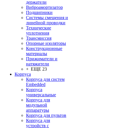
держатели
Виброамортизатор
Подшипники
Системы смещения и
линейной проводки
Технические
уплотнения
Трансмиссия
Опорные изоляторы
Конструкционные
материалы
Прижиматели и
натяжители
+ ЕЩЕ 23
Корпуса
Корпуса для систем
Embedded
Корпуса
универсальные
Корпуса для
модульной
аппаратуры
Корпуса для пультов
Корпуса для
устройств с