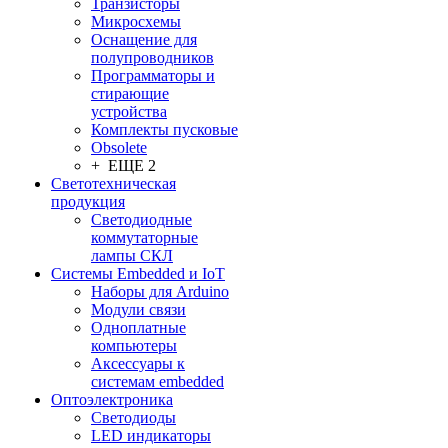
Транзисторы
Микросхемы
Оснащение для
полупроводников
Программаторы и
стирающие
устройства
Комплекты пусковые
Obsolete
+ ЕЩЕ 2
Светотехническая
продукция
Светодиодные
коммутаторные
лампы СКЛ
Системы Embedded и IoT
Наборы для Arduino
Модули связи
Одноплатные
компьютеры
Аксессуары к
системам embedded
Oптоэлектроника
Светодиоды
LED индикаторы