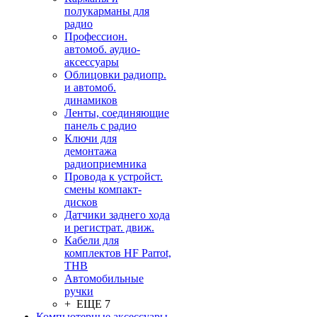
полукарманы для
радио
Профессион.
автомоб. аудио-
аксессуары
Облицовки радиопр.
и автомоб.
динамиков
Ленты, соединяющие
панель с радио
Ключи для
демонтажа
радиоприемника
Провода к устройст.
смены компакт-
дисков
Датчики заднего хода
и регистрат. движ.
Кабели для
комплектов HF Parrot,
THB
Автомобильные
ручки
+ ЕЩЕ 7
Компьютерные аксессуары