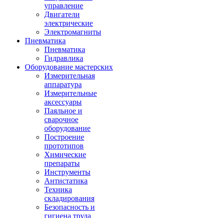
управление
Двигатели
электрические
Электромагниты
Пневматика
Пневматика
Гидравлика
Оборудование мастерских
Измерительная
аппаратура
Измерительные
аксессуары
Паяльное и
сварочное
оборудование
Построение
прототипов
Химические
препараты
Инструменты
Aнтистатика
Техника
складирования
Безопасность и
гигиена труда