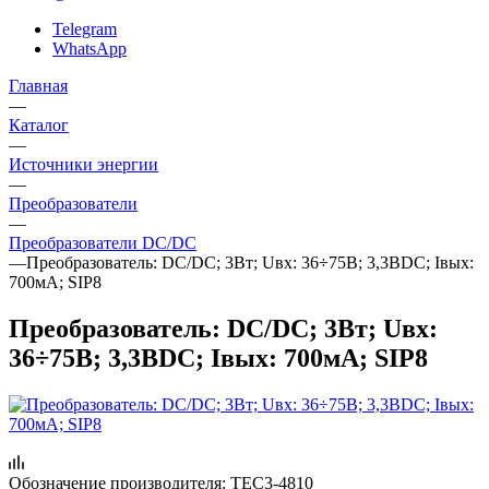
Telegram
WhatsApp
Главная
—
Каталог
—
Источники энергии
—
Преобразователи
—
Преобразователи DC/DC
—
Преобразователь: DC/DC; 3Вт; Uвх: 36÷75В; 3,3ВDC; Iвых:
700мА; SIP8
Преобразователь: DC/DC; 3Вт; Uвх:
36÷75В; 3,3ВDC; Iвых: 700мА; SIP8
Обозначение производителя:
TEC3-4810