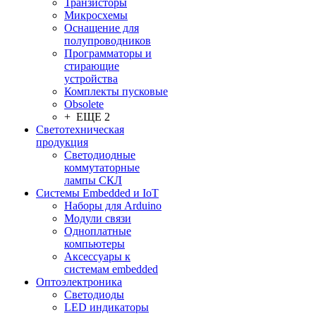
Транзисторы
Микросхемы
Оснащение для
полупроводников
Программаторы и
стирающие
устройства
Комплекты пусковые
Obsolete
+ ЕЩЕ 2
Светотехническая
продукция
Светодиодные
коммутаторные
лампы СКЛ
Системы Embedded и IoT
Наборы для Arduino
Модули связи
Одноплатные
компьютеры
Аксессуары к
системам embedded
Oптоэлектроника
Светодиоды
LED индикаторы