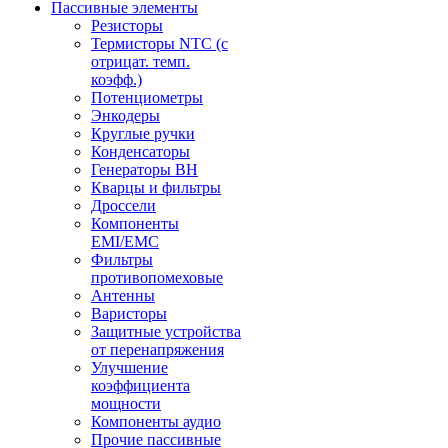
Пассивные элементы
Резисторы
Термисторы NTC (с
отрицат. темп.
коэфф.)
Потенциометры
Энкодеры
Круглые ручки
Конденсаторы
Генераторы ВН
Кварцы и фильтры
Дроссели
Компоненты
EMI/EMC
Фильтры
противопомеховые
Антенны
Варисторы
Защитные устройства
от перенапряжения
Улучшение
коэффициента
мощности
Компоненты аудио
Прочие пассивные