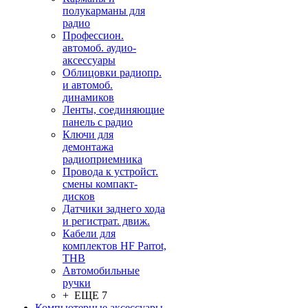
полукарманы для
радио
Профессион.
автомоб. аудио-
аксессуары
Облицовки радиопр.
и автомоб.
динамиков
Ленты, соединяющие
панель с радио
Ключи для
демонтажа
радиоприемника
Провода к устройст.
смены компакт-
дисков
Датчики заднего хода
и регистрат. движ.
Кабели для
комплектов HF Parrot,
THB
Автомобильные
ручки
+ ЕЩЕ 7
Компьютерные аксессуары