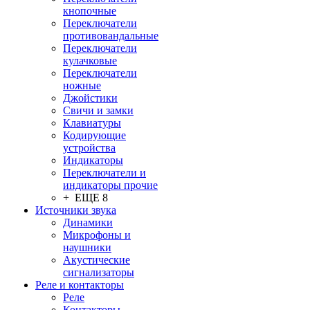
кнопочные
Переключатели
противовандальные
Переключатели
кулачковые
Переключатели
ножные
Джойстики
Свичи и замки
Клавиатуры
Кодирующие
устройства
Индикаторы
Переключатели и
индикаторы прочие
+ ЕЩЕ 8
Источники звука
Динамики
Микрофоны и
наушники
Акустические
сигнализаторы
Реле и контакторы
Реле
Контакторы