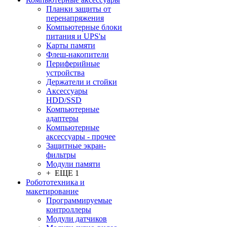
Планки защиты от
перенапряжения
Компьютерные блоки
питания и UPS'ы
Карты памяти
Флеш-накопители
Периферийные
устройства
Держатели и стойки
Аксессуары
HDD/SSD
Компьютерные
адаптеры
Компьютерные
аксессуары - прочее
Защитные экран-
фильтры
Модули памяти
+ ЕЩЕ 1
Робототехника и
макетирование
Программируемые
контроллеры
Модули датчиков