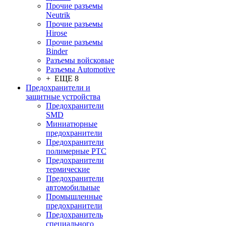
Прочие разъемы
Neutrik
Прочие разъемы
Hirose
Прочие разъемы
Binder
Разъемы войсковые
Разъeмы Automotive
+ ЕЩЕ 8
Предохранители и
защитные устройства
Предохранители
SMD
Миниатюрные
предохранители
Предохранители
полимерные PTC
Предохранители
термические
Предохранители
автомобильные
Промышленные
предохранители
Предохранитель
специального