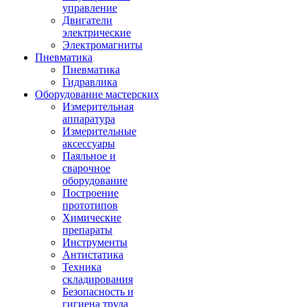
управление
Двигатели
электрические
Электромагниты
Пневматика
Пневматика
Гидравлика
Оборудование мастерских
Измерительная
аппаратура
Измерительные
аксессуары
Паяльное и
сварочное
оборудование
Построение
прототипов
Химические
препараты
Инструменты
Aнтистатика
Техника
складирования
Безопасность и
гигиена труда