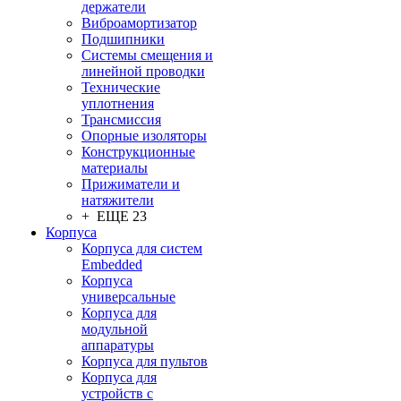
держатели
Виброамортизатор
Подшипники
Системы смещения и
линейной проводки
Технические
уплотнения
Трансмиссия
Опорные изоляторы
Конструкционные
материалы
Прижиматели и
натяжители
+ ЕЩЕ 23
Корпуса
Корпуса для систем
Embedded
Корпуса
универсальные
Корпуса для
модульной
аппаратуры
Корпуса для пультов
Корпуса для
устройств с