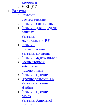
элементы
+ ЕЩЕ 7
Разъeмы
Разъёмы
отечественные
Разъeмы сигнальные
Разъeмы для передачи
данных
Разъeмы
коаксиальные RF
Разъeмы
промышленные
Разъeмы питания
Разъeмы аудио, видео
Коннекторы и
кабельные
наконечники
Разъeмы прочие
Прочие разъемы TE
Разъемы прочие
Harting
Разъемы прочие
Molex
Разъемы Amphenol
прочие