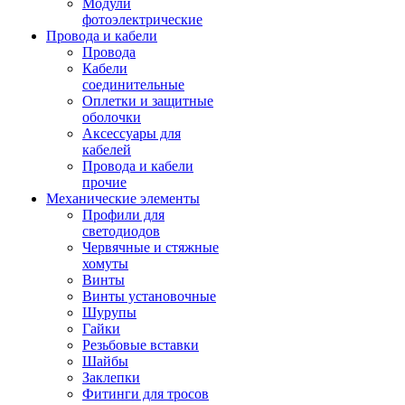
Модули
фотоэлектрические
Провода и кабели
Провода
Кабели
соединительные
Оплетки и защитные
оболочки
Аксессуары для
кабелей
Провода и кабели
прочие
Механические элементы
Профили для
светодиодов
Червячные и стяжные
хомуты
Винты
Винты установочные
Шурупы
Гайки
Резьбовые вставки
Шайбы
Заклепки
Фитинги для тросов