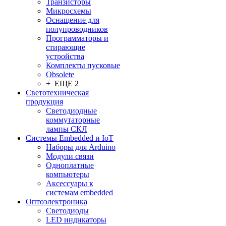
Транзисторы
Микросхемы
Оснащение для
полупроводников
Программаторы и
стирающие
устройства
Комплекты пусковые
Obsolete
+ ЕЩЕ 2
Светотехническая
продукция
Светодиодные
коммутаторные
лампы СКЛ
Системы Embedded и IoT
Наборы для Arduino
Модули связи
Одноплатные
компьютеры
Аксессуары к
системам embedded
Oптоэлектроника
Светодиоды
LED индикаторы