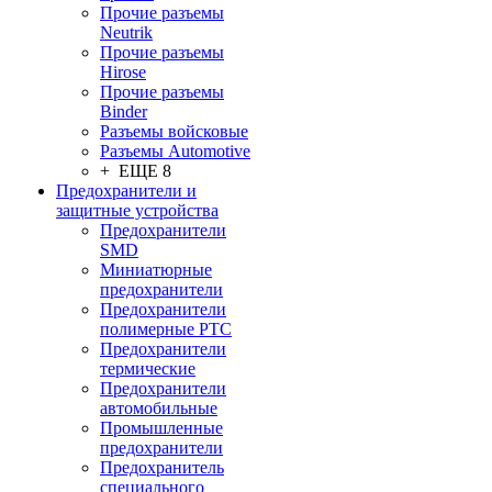
Прочие разъемы
Neutrik
Прочие разъемы
Hirose
Прочие разъемы
Binder
Разъемы войсковые
Разъeмы Automotive
+ ЕЩЕ 8
Предохранители и
защитные устройства
Предохранители
SMD
Миниатюрные
предохранители
Предохранители
полимерные PTC
Предохранители
термические
Предохранители
автомобильные
Промышленные
предохранители
Предохранитель
специального