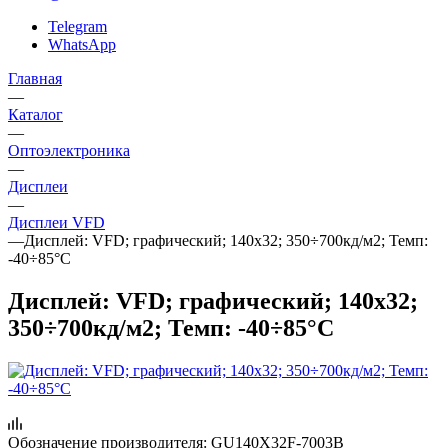
Telegram
WhatsApp
Главная
—
Каталог
—
Oптоэлектроника
—
Дисплеи
—
Дисплеи VFD
—
Дисплей: VFD; графический; 140x32; 350÷700кд/м2; Темп:
-40÷85°C
Дисплей: VFD; графический; 140x32;
350÷700кд/м2; Темп: -40÷85°C
Обозначение производителя:
GU140X32F-7003B