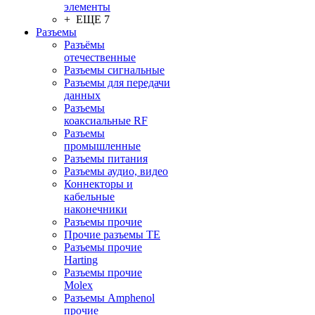
элементы
+ ЕЩЕ 7
Разъeмы
Разъёмы
отечественные
Разъeмы сигнальные
Разъeмы для передачи
данных
Разъeмы
коаксиальные RF
Разъeмы
промышленные
Разъeмы питания
Разъeмы аудио, видео
Коннекторы и
кабельные
наконечники
Разъeмы прочие
Прочие разъемы TE
Разъемы прочие
Harting
Разъемы прочие
Molex
Разъемы Amphenol
прочие