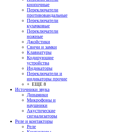
кнопочные
Переключатели
противовандальные
Переключатели
кулачковые
Переключатели
ножные
Джойстики
Свичи и замки
Клавиатуры
Кодирующие
устройства
Индикаторы
Переключатели и
индикаторы прочие
+ ЕЩЕ 8
Источники звука
Динамики
Микрофоны и
наушники
Акустические
сигнализаторы
Реле и контакторы
Реле
Контакторы