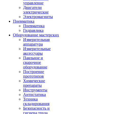
управление
Двигатели
электрические
Электромагниты
Пневматика
Пневматика
Гидравлика
Оборудование мастерских
Измерительная
аппаратура
Измерительные
аксессуары
Паяльное и
сварочное
оборудование
Построение
прототипов
Химические
препараты
Инструменты
Aнтистатика
Техника
складирования
Безопасность и
гигиена труда