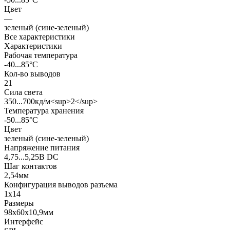
Цвет
—
зеленый (сине-зеленый)
Все характеристики
Характеристики
Рабочая температура
-40...85°C
Кол-во выводов
21
Сила света
350...700кд/м<sup>2</sup>
Температура хранения
-50...85°C
Цвет
зеленый (сине-зеленый)
Напряжение питания
4,75...5,25В DC
Шаг контактов
2,54мм
Конфигурация выводов разъема
1x14
Размеры
98x60x10,9мм
Интерфейс