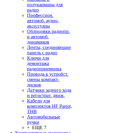
полукарманы для
радио
Профессион.
автомоб. аудио-
аксессуары
Облицовки радиопр.
и автомоб.
динамиков
Ленты, соединяющие
панель с радио
Ключи для
демонтажа
радиоприемника
Провода к устройст.
смены компакт-
дисков
Датчики заднего хода
и регистрат. движ.
Кабели для
комплектов HF Parrot,
THB
Автомобильные
ручки
+ ЕЩЕ 7
Компьютерные аксессуары