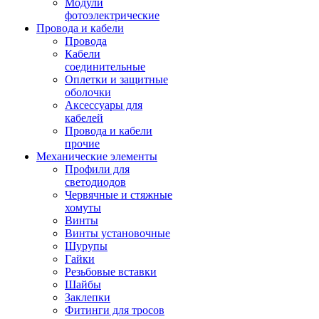
Модули
фотоэлектрические
Провода и кабели
Провода
Кабели
соединительные
Оплетки и защитные
оболочки
Аксессуары для
кабелей
Провода и кабели
прочие
Механические элементы
Профили для
светодиодов
Червячные и стяжные
хомуты
Винты
Винты установочные
Шурупы
Гайки
Резьбовые вставки
Шайбы
Заклепки
Фитинги для тросов