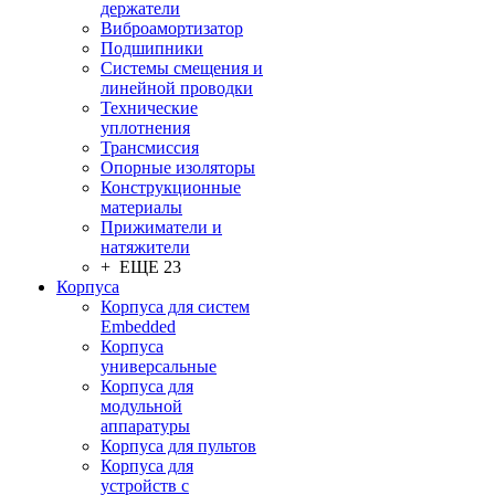
держатели
Виброамортизатор
Подшипники
Системы смещения и
линейной проводки
Технические
уплотнения
Трансмиссия
Опорные изоляторы
Конструкционные
материалы
Прижиматели и
натяжители
+ ЕЩЕ 23
Корпуса
Корпуса для систем
Embedded
Корпуса
универсальные
Корпуса для
модульной
аппаратуры
Корпуса для пультов
Корпуса для
устройств с