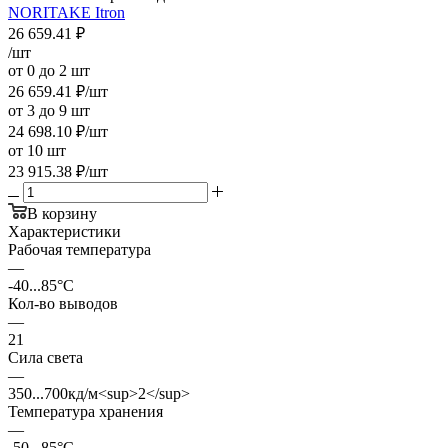
NORITAKE Itron
26 659.41
₽
/шт
от 0 до 2 шт
26 659.41
₽
/шт
от 3 до 9 шт
24 698.10
₽
/шт
от 10 шт
23 915.38
₽
/шт
В корзину
Характеристики
Рабочая температура
—
-40...85°C
Кол-во выводов
—
21
Сила света
—
350...700кд/м<sup>2</sup>
Температура хранения
—
-50...85°C