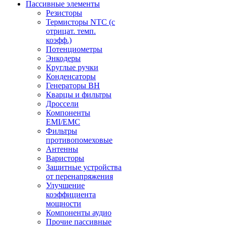
Пассивные элементы
Резисторы
Термисторы NTC (с
отрицат. темп.
коэфф.)
Потенциометры
Энкодеры
Круглые ручки
Конденсаторы
Генераторы ВН
Кварцы и фильтры
Дроссели
Компоненты
EMI/EMC
Фильтры
противопомеховые
Антенны
Варисторы
Защитные устройства
от перенапряжения
Улучшение
коэффициента
мощности
Компоненты аудио
Прочие пассивные