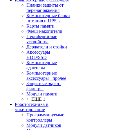
Планки защиты от
перенапряжения
Компьютерные блоки
питания и UPS'ы
Карты памяти
Флеш-накопители
Периферийные
устройства
Держатели и стойки
Аксессуары
HDD/SSD
Компьютерные
адаптеры
Компьютерные
аксессуары - прочее
Защитные экран-
фильтры
Модули памяти
+ ЕЩЕ 1
Робототехника и
макетирование
Программируемые
контроллеры
Модули датчиков